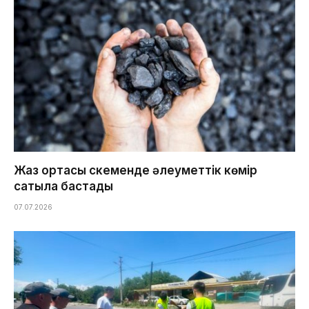
Жаз ортасы Өскеменде әлеуметтік көмір
сатыла бастады
07.07.2026