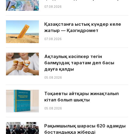
07.08.2026
Қазақстанға ыстық күндер келе
жатыр — Қазгидромет
07.08.2026
Ақтаулық кәсіпкер тегін
балмұздақ таратам деп басы
дауға қалды
05.08.2026
Тоқаевтың айтқары жинақталып
кітап болып шықты
05.08.2026
Рақымшылық шарасы 620 адамды
бостандыққа жіберді