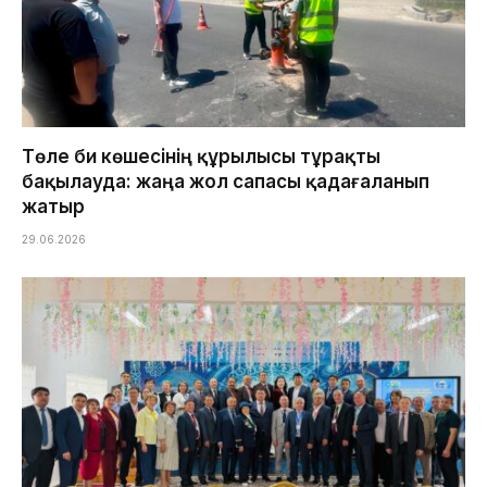
Төле би көшесінің құрылысы тұрақты
бақылауда: жаңа жол сапасы қадағаланып
жатыр
29.06.2026