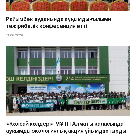
Райымбек ауданында ауқымды ғылыми-
тәжірибелік конференция өтті
13.06.2026
«Көлсай көлдері» МҰТП Алматы қаласында
ауқымды экологиялық акция ұйымдастырды