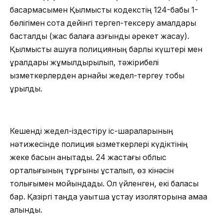
басқармасымен Қылмыстық кодекстің 124-бабы 1-
бөлігімен сотқа дейінгі тергеп-тексеру амалдары
басталды (жас балаға азғындық әрекет жасау).
Қылмысты ашуға полицияның барлық күштері мен
құралдары жұмылдырылып, тәжірибелі
қызметкерлерден арнайы жедел-тергеу тобы
құрылды.
Кешенді жедел-іздестіру іс-шараларының
нәтижесінде полиция қызметкерлері күдіктінің
жеке басын анықтады. 24 жастағы облыс
орталығының тұрғыны ұсталып, өз кінәсін
толығымен мойындады. Ол үйленген, екі баласы
бар. Қазіргі таңда уақытша ұстау изоляторына қамаққа
алынды.