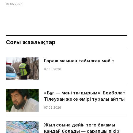
19.05.2026
Соңғы жаңалықтар
Гараж маңынан табылған мәйіт
07.08.2026
«Бұл — менің тағдырым»: Бекболат
Тілеухан жеке өмірі туралы айтты
07.08.2026
Жыл соңына дейін теңге бағамы
қандай болады — сарапшы пікірі