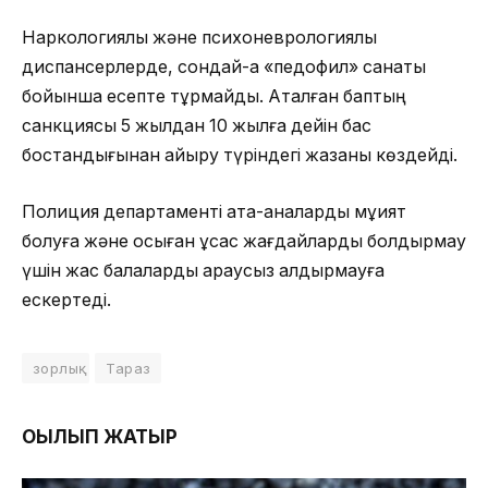
Наркологиялық және психоневрологиялық
диспансерлерде, сондай-ақ «педофил» санаты
бойынша есепте тұрмайды. Аталған баптың
санкциясы 5 жылдан 10 жылға дейін бас
бостандығынан айыру түріндегі жазаны көздейді.
Полиция департаменті ата-аналарды мұқият
болуға және осыған ұқсас жағдайларды болдырмау
үшін жас балаларды қараусыз қалдырмауға
ескертеді.
зорлық
Тараз
ОҚЫЛЫП ЖАТЫР