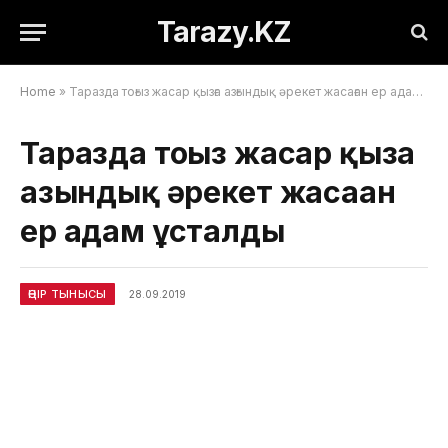
Tarazy.KZ
Home
»
Таразда тоғыз жасар қызға азғындық әрекет жасаған ер адам ұсталды
Таразда тоғыз жасар қызға
азғындық әрекет жасаған
ер адам ұсталды
ӨҢІР ТЫНЫСЫ
28.09.2019