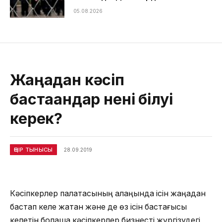
05.08.2026
Жаңадан кәсіп
бастағандар нені білуі
керек?
ӨҢІР ТЫНЫСЫ
28.09.2019
Кәсіпкерлер палатасының алаңында ісін жаңадан
бастап келе жатқан және де өз ісін бастағысы
келетін болашақ кәсіпкерлер бизнесті жүргізудегі