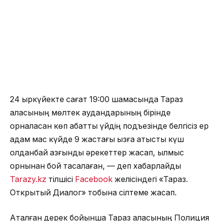
24 қыркүйекте сағат 19:00 шамасында Тараз
қаласының мөлтек аудандарының бірінде
орналасқан көп қабатты үйдің подъезінде белгісіз ер
адам мас күйде 9 жастағы қызға қатысты күш
қолданбай азғындық әрекеттер жасап, қылмыс
орнынан бой тасалаған, — деп хабарлайды
Tarazy.kz
тілшісі
Facebook
желісіндегі «Тараз.
Открытый Диалог» тобына сілтеме жасап.
Аталған дерек бойынша Тараз қаласының Полиция