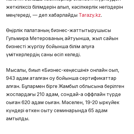
жеткіліксіз білімдерін алып, кәсіпкерлік негіздерін
меңгереді, — деп хабарлайды
Tarazy.kz
.
Өңірлік палатаның бизнес-жаттықтырушысы
Гульмира Метерованың айтуынша, жыл сайын
бизнесті жүргізу бойынша білім алуға
үміткерлердің саны өсіп келеді.
Мысалы, биыл «Бизнес-кеңесшіні» онлайн оқып,
943 адам аталған оқу бойынша сертификаттар
алған. Бұлармен бірге Жамбыл облысына берілген
жоспардағы 210 адам, сондай-ақ оффлайн түрде
оқыған 620 адам оқыған. Мәселен, 19-20 қыркүйек
күндері өткен оқыту семинарында 65 адам
қамтылды.