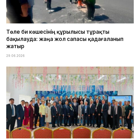
Төле би көшесінің құрылысы тұрақты
бақылауда: жаңа жол сапасы қадағаланып
жатыр
29.06.2026