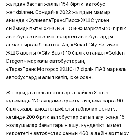
жылдан бастап жалпы 154 бірлік автобус
жеткізілген. Сондай-ақ 2022 жылдың мамыр
айында «ӘулиеатаТрансПасс» ЖШС үлкен
сыйымдылықты «ZHONG TONG» маркалы 20 бірлік
автобус сатып алып, ескірген автобустарды
алмастырған болатын. Ал, «Smart City Servise»
ЖШС арқылы («City Bus») 10 бірлік отандық «Golden
Dragon» маркалы автобустарын,
«ТаразТрансМоторс» ЖШС-і 7 бірлік ПАЗ маркалы
автобустарды алып келіп, іске қосқан.
Жоғарыда аталған жоспарға сәйкес 3 жыл
көлемінде 120 аялдама орнату, аялдамаларға 90
бірлік жарық диодты цифрлық таблолар орнату,
кемінде 200 бірлік автобустар сатып алу, жаңа 15
жолаушылар бағыттарын ашу, күнделікті қызмет
көрсететін автобустар санын 460-қа дейін арттыру