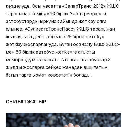
көзделуде. Осы мақсатта «СапарТранс-2012» ЖШС
тарапынан кемінде 10 бірлік Yutong маркалы
автобустарды қыркүйек айында жеткізу қолға
алынса, «ӘулиеатаТрансПасс» ЖШС тарапынан
жыл аяғына дейін қосымша 25 бірлік автобус
жеткізу жоспарлануда. Бұған қоса «City Bus» ЖШС-
мен 60 бірлік автобус жеткізуге қатысты
меморандум жасалған. Аталған автобустар 3
жылдық жоспарға сәйкес жаңадан ашылатын
бағыттарға қызмет көрсететін болады.
ОҚЫЛЫП ЖАТЫР