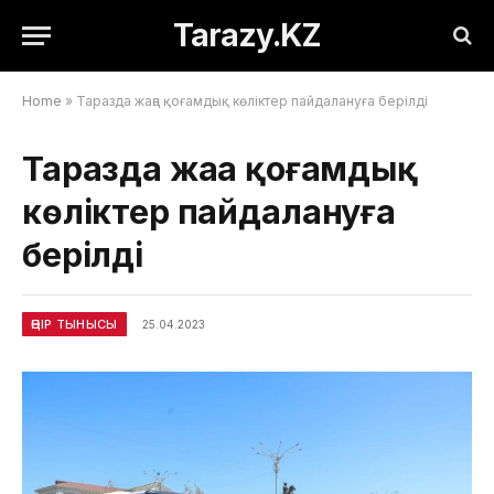
Tarazy.KZ
Home
»
Таразда жаңа қоғамдық көліктер пайдалануға берілді
Таразда жаңа қоғамдық
көліктер пайдалануға
берілді
ӨҢІР ТЫНЫСЫ
25.04.2023