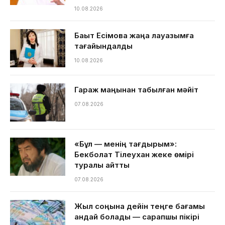
10.08.2026
Бақыт Есімова жаңа лауазымға
тағайындалды
10.08.2026
Гараж маңынан табылған мәйіт
07.08.2026
«Бұл — менің тағдырым»:
Бекболат Тілеухан жеке өмірі
туралы айтты
07.08.2026
Жыл соңына дейін теңге бағамы
қандай болады — сарапшы пікірі