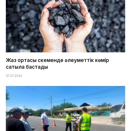
Жаз ортасы Өскеменде әлеуметтік көмір
сатыла бастады
07.07.2026