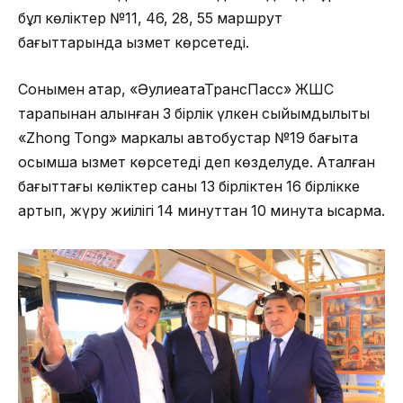
бұл көліктер №11, 46, 28, 55 маршрут
бағыттарында қызмет көрсетеді.
Сонымен қатар, «ӘулиеатаТрансПасс» ЖШС
тарапынан алынған 3 бірлік үлкен сыйымдылықты
«Zhong Tong» маркалы автобустар №19 бағытқа
қосымша қызмет көрсетеді деп көзделуде. Аталған
бағыттағы көліктер саны 13 бірліктен 16 бірлікке
артып, жүру жиілігі 14 минуттан 10 минутқа қысқармақ.