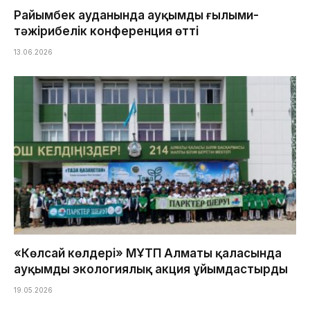
Райымбек ауданында ауқымды ғылыми-
тәжірибелік конференция өтті
13.06.2026
«Көлсай көлдері» МҰТП Алматы қаласында
ауқымды экологиялық акция ұйымдастырды
19.05.2026