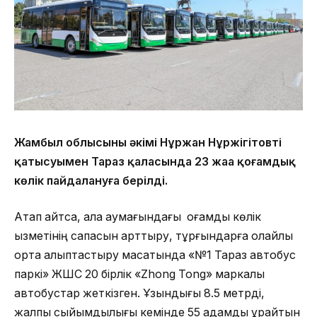
Жамбыл облысының әкімі Нұржан Нұржігітовтің
қатысуымен Тараз қаласында 23 жаңа қоғамдық
көлік пайдалануға берілді.
Атап айтсақ, қала аумағындағы қоғамдық көлік
қызметінің сапасын арттыру, тұрғындарға қолайлы
орта қалыптастыру мақсатында «№1 Тараз автобус
паркі» ЖШС 20 бірлік «Zhong Tong» маркалы
автобустар жеткізген. Ұзындығы 8.5 метрді,
жалпы сыйымдылығы кемінде 55 адамды құрайтын