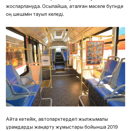
жоспарлануда. Осылайша, аталған мәселе бүгінде
оң шешімін тауып келеді.
Айта кетейік, автопарктердегі жылжымалы
құрамдарды жаңарту жұмыстары бойынша 2019