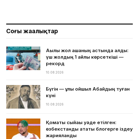
Соңғы жаңалықтар
Ақылы жол ақшаның астында қалды:
үш жолдың 1 айлық көрсеткіші —
рекорд
10.08.2026
Бүгін — ұлы ойшыл Абайдың туған
күні
10.08.2026
Қомақты сыйақы уәде етілген:
өзбекстандық атақты блогерге іздеу
жарияланды