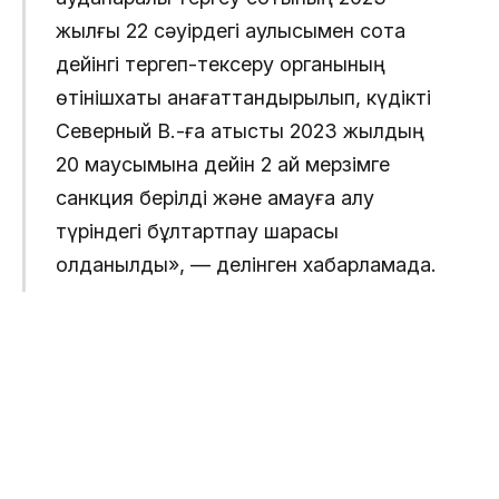
жылғы 22 сәуірдегі қаулысымен сотқа
дейінгі тергеп-тексеру органының
өтінішхаты қанағаттандырылып, күдікті
Северный В.-ға қатысты 2023 жылдың
20 маусымына дейін 2 ай мерзімге
санкция берілді және қамауға алу
түріндегі бұлтартпау шарасы
қолданылды», — делінген хабарламада.
Сондай-ақ сот шешімімен сотқа дейінгі тергеу
органының арызы қанағаттандырусыз қалдырылып,
күдікті Северная Н.-ға қатысты екі ай мерзімге
үйқамақ түріндегі бұлтартпау шарасы қолданылды.
Еске салсақ, ерлі-зайыптылардың қамауға алынғаны