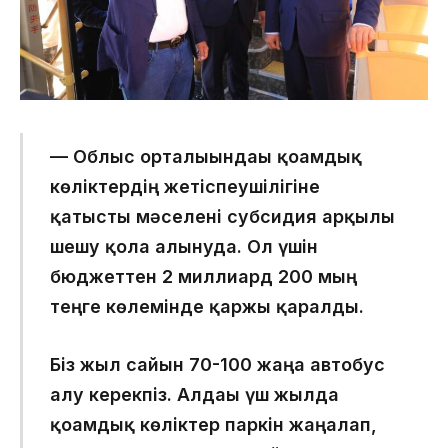
— Облыс орталығындағы қоғамдық
көліктердің жетіспеушілігіне
қатысты мәселені субсидия арқылы
шешу қолға алынуда. Ол үшін
бюджеттен 2 миллиард 200 мың
теңге көлемінде қаржы қаралды.
Біз жыл сайын 70-100 жаңа автобус
алу керекпіз. Алдағы үш жылда
қоғамдық көліктер паркін жаңалап,