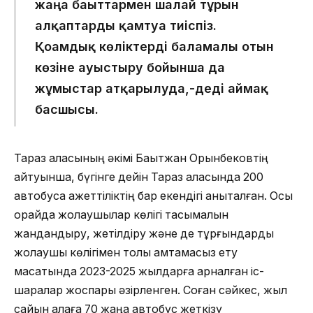
жаңа бағыттармен шалғай тұрғын
алқаптарды қамтуға тиіспіз.
Қоғамдық көліктерді баламалы отын
көзіне ауыстыру бойынша да
жұмыстар атқарылуда
,-деді аймақ
басшысы.
Тараз қаласының әкімі Бақытжан Орынбековтің
айтуынша, бүгінге дейін Тараз қаласында 200
автобусқа қажеттіліктің бар екендігі анықталған. Осы
орайда жолаушылар көлігі тасымалын
жандандыру, жетілдіру және де тұрғындарды
жолаушы көлігімен толық қамтамасыз ету
мақсатында 2023-2025 жылдарға арналған іс-
шаралар жоспары әзірленген. Соған сәйкес, жыл
сайын қалаға 70 жаңа автобус жеткізу