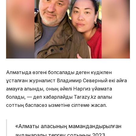
Алматыда өзгені бопсалады деген күдікпен
ұсталған журналист Владимир Северный екі айға
қамауға алынды, оның әйелі Наргиз үйқамақта
болады, — деп хабарлайды Tarazy.kz қалалық
соттың баспасөз қызметіне сілтеме жасап.
«Алматы қаласының мамандандырылған
ауданаралық тергеу сотының 2023