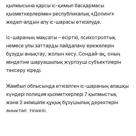
қылмысына қарсы іс-қимыл басқармасы
қызметкерлерімен республикалық «Допинг»
жедел-алдын алу іс-шарасы өткізілуде.
Іс-шараның мақсаты – есірткі, психотроптық
немесе улы заттарды пайдалану ережелерін
бұзуды анықтау, жолын кесу. Сондай-ақ, оның
міндетіне шаруашылық жүргізуші субъектілерін
тексеру кіреді.
Жамбыл облысында өткізілген іс-шараның алғашқы
күндері полиция қызметкерлері 7 қылмыстық
және 2 әкімшілік құқық бұзушылық деректерін
анықтап, тіркеді.
Оның ішінде ҚР ҚК 286-бабы (есірткі құралдары
контрабандасы) бойынша – 1 дерек, ҚР ҚК 300-