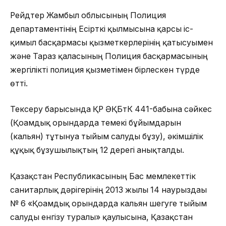
Рейдтер Жамбыл облысының Полиция
департаментінің Есірткі қылмысына қарсы іс-
қимыл басқармасы қызметкерлерінің қатысуымен
және Тараз қаласының Полиция басқармасының
жергілікті полиция қызметімен бірлескен түрде
өтті.
Тексеру барысында ҚР ӘҚБтК 441-бабына сәйкес
(Қоғамдық орындарда темекі бұйымдарын
(кальян) тұтынуға тыйым салуды бұзу), әкімшілік
құқық бұзушылықтың 12 дерегі анықталды.
Қазақстан Республикасының Бас мемлекеттік
санитарлық дәрігерінің 2013 жылғы 14 наурыздағы
№ 6 «Қоғамдық орындарда кальян шегуге тыйым
салуды енгізу туралы» қаулысына, Қазақстан