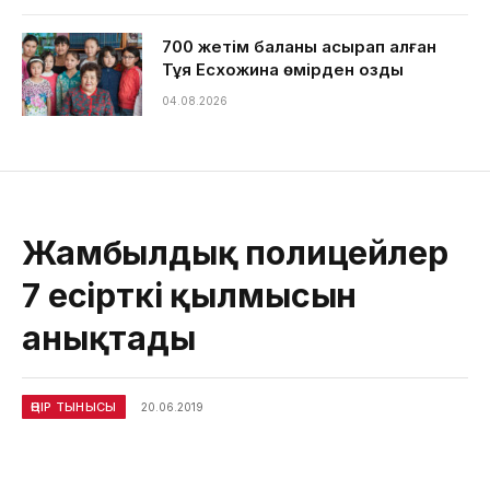
700 жетім баланы асырап алған
Тұяқ Есхожина өмірден озды
04.08.2026
Жамбылдық полицейлер
7 есірткі қылмысын
анықтады
ӨҢІР ТЫНЫСЫ
20.06.2019