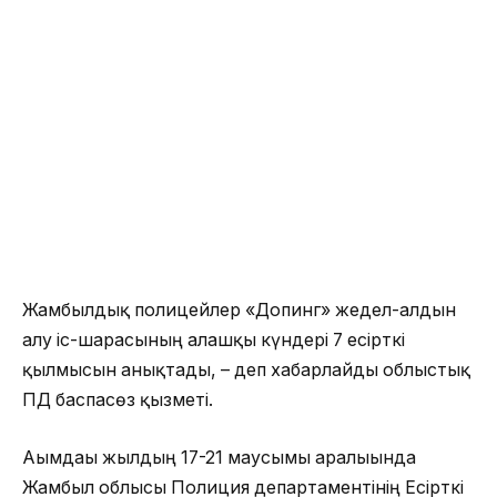
Жамбылдық полицейлер «Допинг» жедел-алдын
алу іс-шарасының алғашқы күндері 7 есірткі
қылмысын анықтады, – деп хабарлайды облыстық
ПД баспасөз қызметі.
Ағымдағы жылдың 17-21 маусымы аралығында
Жамбыл облысы Полиция департаментінің Есірткі