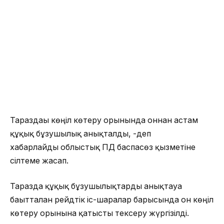
Тараздағы көңіл көтеру орынында оннан астам
құқық бұзушылық анықталды, -деп
хабарлайды облыстық ПД баспасөз қызметіне
сілтеме жасап.
Таразда құқық бұзушылықтарды анықтауға
бағытталған рейдтік іс-шаралар барысында он көңіл
көтеру орынына қатысты тексеру жүргізілді.