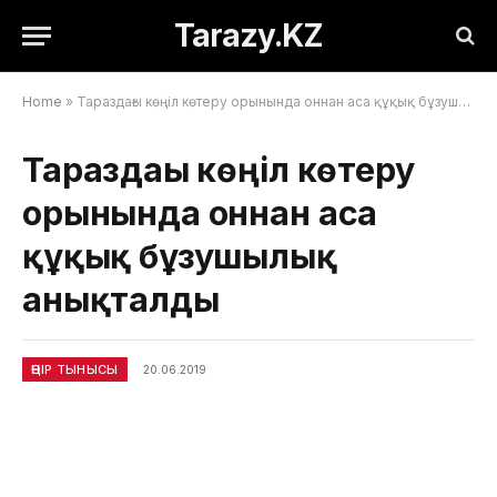
Tarazy.KZ
Home
»
Тараздағы көңіл көтеру орынында оннан аса құқық бұзушылық анықталды
Тараздағы көңіл көтеру
орынында оннан аса
құқық бұзушылық
анықталды
ӨҢІР ТЫНЫСЫ
20.06.2019