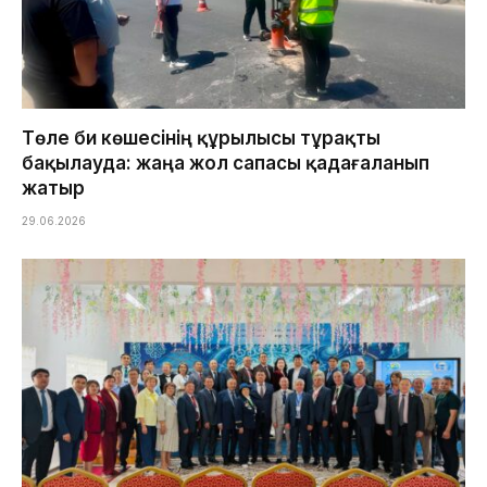
Төле би көшесінің құрылысы тұрақты
бақылауда: жаңа жол сапасы қадағаланып
жатыр
29.06.2026