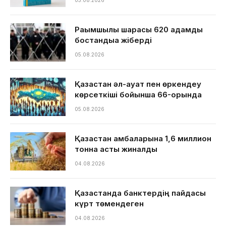
05.08.2026
Рақымшылық шарасы 620 адамды
бостандыққа жіберді
05.08.2026
Қазақстан әл-ауқат пен өркендеу
көрсеткіші бойынша 66-орында
05.08.2026
Қазақстан қамбаларына 1,6 миллион
тонна астық жиналды
04.08.2026
Қазақстанда банктердің пайдасы
күрт төмендеген
04.08.2026