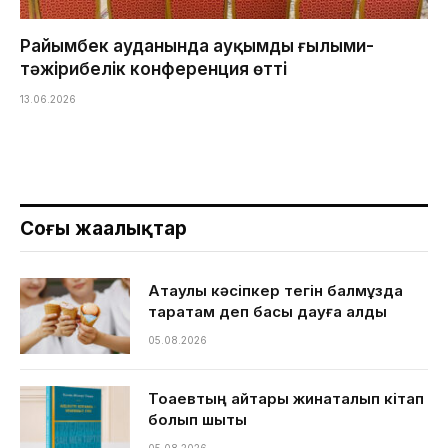
Райымбек ауданында ауқымды ғылыми-
тәжірибелік конференция өтті
13.06.2026
Соңғы жаңалықтар
Ақтаулық кәсіпкер тегін балмұздақ
таратам деп басы дауға қалды
05.08.2026
Тоқаевтың айтқары жинақталып кітап
болып шықты