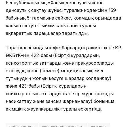
Республикасының «Халық денсаулығы және
денсаулық сақтау жүйесі туралы» кодексінің 159-
бабының 5-тармағына сәйкес, қоғамдық орындарда
кальян шегуге тыйым салынғаны туралы
ақпараттық парақшалар таратылды.
Тараз қаласындағы кафе-барлардың әкімшілігіне ҚР
ӘҚБтК-нің 422-бабы (Есірткі құралдарын,
психотроптық заттарды және прекурсорларды
өткізудің және (немесе) медициналық емес
тұтынудың жолын кесуге шаралар қолданбау)
және 423-бабы (Есірткі құралдарын,
психотроптық заттарды және прекурсорларды
насихаттау және заңсыз жарнамалау) бойынша
әкімшілік жауапкершілік туралы ескертілді.
заңбұзушылық
көңіл көтеру орталығы
полиция