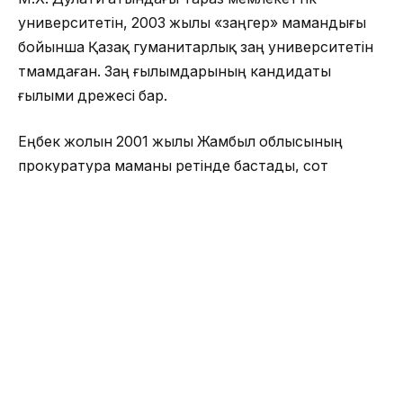
университетін, 2003 жылы «заңгер» мамандығы
бойынша Қазақ гуманитарлық заң университетін
тәмамдаған. Заң ғылымдарының кандидаты
ғылыми дәрежесі бар.
Еңбек жолын 2001 жылы Жамбыл облысының
прокуратура маманы ретінде бастады, сот
жүйесінде жұмыс істеген.
2012–2016 жылдары ҚР Қоршаған ортаны қорғау
министрлігі Экологиялық реттеу және бақылау
комитетінің төраға орынбасары, ҚР Энергетика
министрлігі Экологиялық реттеу, бақылау және
мемлекеттік инспекция комитетінің төраға
орынбасары қызметтерін атқарған.