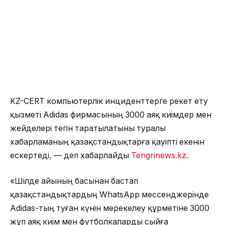
KZ-CERT компьютерлік инциденттерге әрекет ету
қызметі Adidas фирмасының 3000 аяқ киімдер мен
жейделері тегін таратылатыны туралы
хабарламаның қазақстандықтарға қауіпті екенін
ескертеді, — деп хабарлайды
Tengrinews.kz
.
«Шілде айының басынан бастап
қазақстандықтардың WhatsApp мессенджерінде
Adidas-тың туған күнін мерекелеу құрметіне 3000
жұп аяқ киім мен футболкаларды сыйға