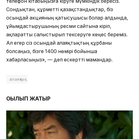
телефон кітабыңызға кіруге мүмкіндік бересіз.
Сондықтан, құрметті қазақстандықтар, біз
осындай акцияның қатысушысы болар алдында,
ұйымдастырушының ресми сайтына кіріп,
ақпаратты салыстырып тексеруге кеңес береміз.
Ал егер сіз осындай алаяқтықтың құрбаны
болсаңыз, бізге 1400 нөмірі бойынша
хабарласыңыз», — деп ескертті мамандар.
алаяқтық
ОҚЫЛЫП ЖАТЫР