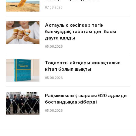
07.08.2026
Ақтаулық кәсіпкер тегін
балмұздақ таратам деп басы
дауға қалды
05.08.2026
Тоқаевтың айтқары жинақталып
кітап болып шықты
05.08.2026
Рақымшылық шарасы 620 адамды
бостандыққа жіберді
05.08.2026