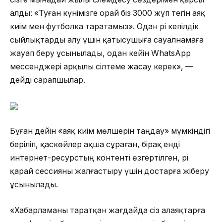
алды: «Туған күнімізге орай біз 3000 жұп тегін аяқ
киім мен футболка таратамыз». Одан әрі кепілдік
сыйлықтарды алу үшін қатысушыға сауалнамаға
жауап беру ұсынылады, одан кейін WhatsApp
мессенджері арқылы сілтеме жасау керек», —
дейді сарапшылар.
Бұған дейін «аяқ киім мөлшерін таңдау» мүмкіндігі
беріліп, қаскөйлер ақша сұраған, бірақ енді
интернет-ресурстың контенті өзгертілген, әрі
қарай сессияны жалғастыру үшін достарға жіберу
ұсынылады.
«Хабарламаны таратқан жағдайда сіз алаяқтарға