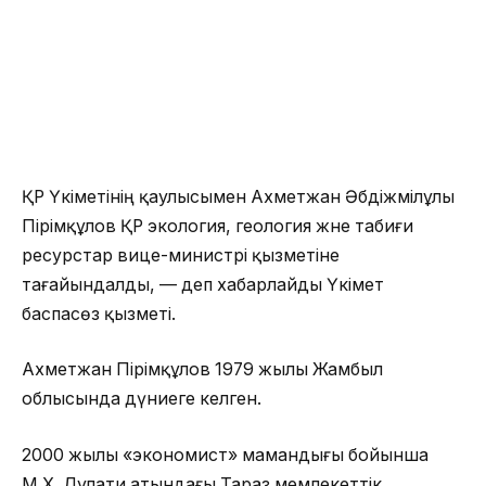
ҚР Үкіметінің қаулысымен Ахметжан Әбдіжәмілұлы
Пірімқұлов ҚР экология, геология және табиғи
ресурстар вице-министрі қызметіне
тағайындалды, — деп хабарлайды Үкімет
баспасөз қызметі.
Ахметжан Пірімқұлов 1979 жылы Жамбыл
облысында дүниеге келген.
2000 жылы «экономист» мамандығы бойынша
М.Х. Дулати атындағы Тараз мемлекеттік