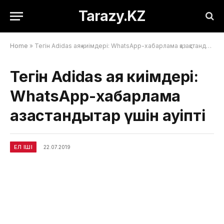
Tarazy.KZ
Home
»
Тегін Adidas аяқ киімдері: WhatsApp-хабарлама қазақстандықтар үшін қауіпті
Тегін Adidas аяқ киімдері:
WhatsApp-хабарлама
қазақстандықтар үшін қауіпті
ЕЛ ІШІ
22.07.2019