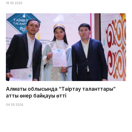
18.05.2026
Алматы облысында “Тәңіртау таланттары”
атты өнер байқауы өтті
04.05.2026