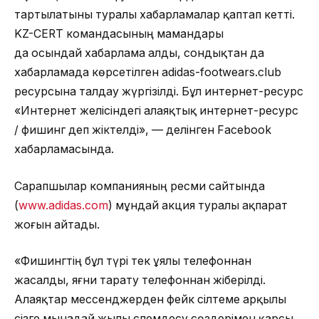
тартылатыны туралы хабарламалар қаптап кетті.
KZ-CERT командасының мамандары
да осындай хабарлама алды, сондықтан да
хабарламада көрсетілген adidas-footwears.club
ресурсына талдау жүргізілді. Бұл интернет-ресурс
«Интернет желісіндегі алаяқтық интернет-ресурс
/ фишинг деп жіктелді», — делінген Facebook
хабарламасында.
Сарапшылар компанияның ресми сайтында
(
www.adidas.com
) мұндай акция туралы ақпарат
жоғын айтады.
«Фишингтің бұл түрі тек ұялы телефоннан
жасалды, яғни тарату телефоннан жіберілді.
Алаяқтар мессенджерден фейк сілтеме арқылы
сізге мынадай жылы сәлемдесу сөздерімен қарсы