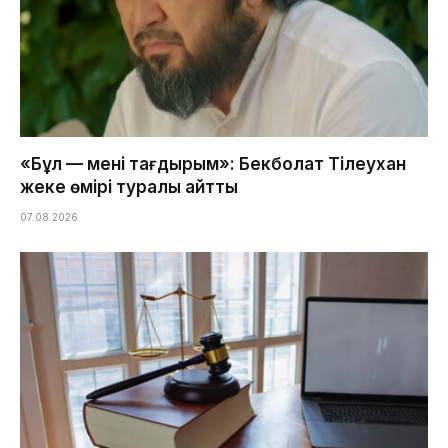
«Бұл — менің тағдырым»: Бекболат Тілеухан
жеке өмірі туралы айтты
07.08.2026