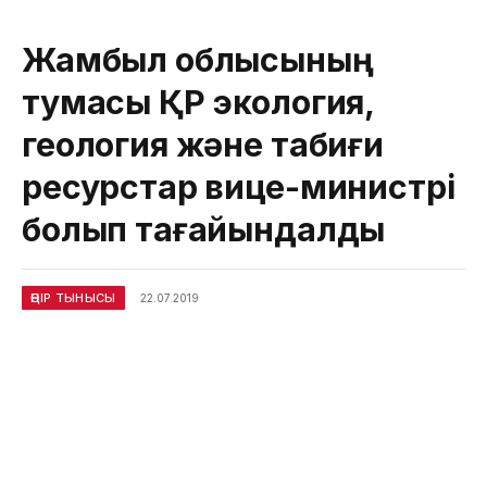
Жамбыл облысының
тумасы ҚР экология,
геология және табиғи
ресурстар вице-министрі
болып тағайындалды
ӨҢІР ТЫНЫСЫ
22.07.2019