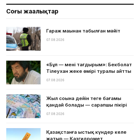
Соңғы жаңалықтар
Гараж маңынан табылған мәйіт
07.08.2026
«Бұл — менің тағдырым»: Бекболат
Тілеухан жеке өмірі туралы айтты
07.08.2026
Жыл соңына дейін теңге бағамы
қандай болады — сарапшы пікірі
07.08.2026
Қазақстанға ыстық күндер келе
жатыр — Қазгидромет