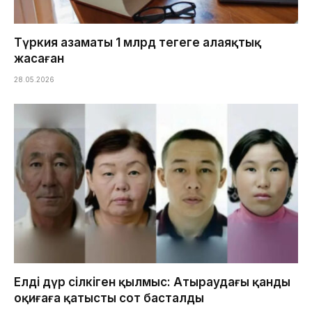
Түркия азаматы 1 млрд теңгеге алаяқтық
жасаған
28.05.2026
Елді дүр сілкіген қылмыс: Атыраудағы қанды
оқиғаға қатысты сот басталды