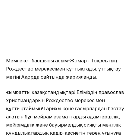
Мемлекет басшысы Қасым-Жомарт Тоқаевтың
Рождество мерекесімен құттықтады. Құттықтау
мәтіні Ақорда сайтында жарияланды.
«Қымбатты қазақстандықтар! Еліміздің православ
христиандарын Рождество мерекесімен
құттықтаймын!Тарихы көне ғасырлардан бастау
алатын бұл мейрам азаматтарды адамгершілік,
мейірімділік және бауырмалдық сияқты мәңгілік
құндылықтардың қадір-қасиетін терең ұғынуға