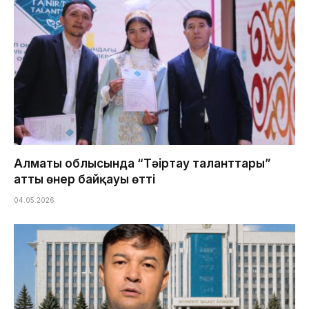
Алматы облысында “Тәңіртау таланттары”
атты өнер байқауы өтті
04.05.2026