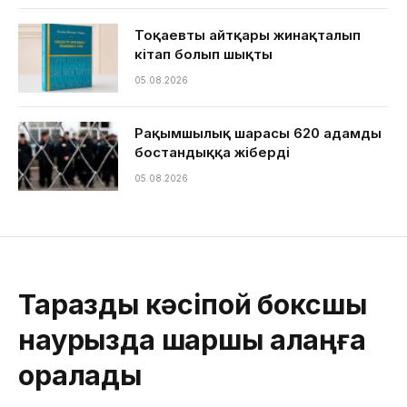
Тоқаевтың айтқары жинақталып
кітап болып шықты
05.08.2026
Рақымшылық шарасы 620 адамды
бостандыққа жіберді
05.08.2026
Тараздық кәсіпқой боксшы
наурызда шаршы алаңға
оралады