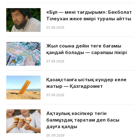
«Бұл — менің тағдырым»: Бекболат
Тілеухан жеке өмірі туралы айтты
07.08.2026
Жыл соңына дейін теңге бағамы
қандай болады — сарапшы пікірі
07.08.2026
Қазақстанға ыстық күндер келе
жатыр — Қазгидромет
07.08.2026
Ақтаулық кәсіпкер тегін
балмұздақ таратам деп басы
дауға қалды
05.08.2026