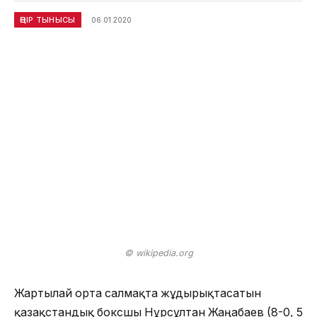
ӨҢІР ТЫНЫСЫ
06.01.2020
© wikipedia.org
Жартылай орта салмақта жұдырықтасатын
қазақстандық боксшы Нұрсұлтан Жаңабаев (8-0, 5