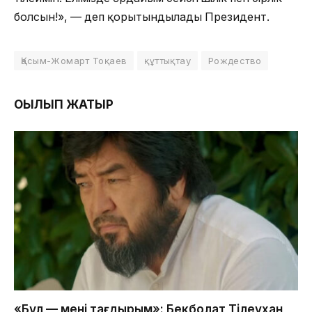
болсын!», — деп қорытындылады Президент.
Қасым-Жомарт Тоқаев
құттықтау
Рождество
ОҚЫЛЫП ЖАТЫР
«Бұл — менің тағдырым»: Бекболат Тілеухан