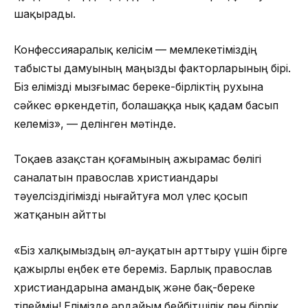
шақырады.
Конфессияаралық келісім — мемлекетіміздің
табысты дамуының маңызды факторларының бірі.
Біз елімізді мызғымас береке-бірліктің рухына
сәйкес өркендетіп, болашаққа нық қадам басып
келеміз», — делінген мәтінде.
Тоқаев Қазақстан қоғамының ажырамас бөлігі
саналатын православ христиандары
тәуелсіздігімізді нығайтуға мол үлес қосып
жатқанын айтты
«Біз халқымыздың әл-ауқатын арттыру үшін бірге
қажырлы еңбек ете береміз. Барлық православ
христиандарына амандық және бақ-береке
тілеймін! Елімізде әрдайым бейбітшілік пен бірлік