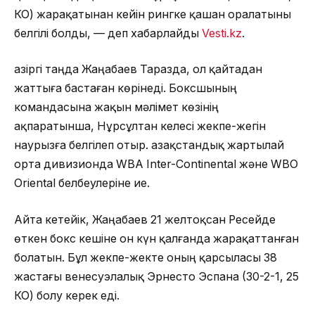
КО) жарақатынан кейін рингке қашан оралатыны
белгілі болды, — деп хабарлайды
Vesti.kz
.
Қазіргі таңда Жаңабаев Таразда, ол қайтадан
жаттыға бастаған көрінеді. Боксшының
командасына жақын мәлімет көзінің
ақпаратынша, Нұрсұлтан келесі жекпе-жегін
наурызға белгілеп отыр. Қазақстандық жартылай
орта дивизионда WBA Inter-Continental және WBO
Oriental белбеулеріне ие.
Айта кетейік, Жаңабаев 21 желтоқсан Ресейде
өткен бокс кешіне он күн қалғанда жарақаттанған
болатын. Бұл жекпе-жекте оның қарсыласы 38
жастағы венесуэлалық Эрнесто Эспана (30-2-1, 25
КО) болу керек еді.