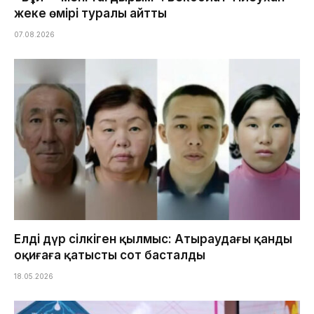
жеке өмірі туралы айтты
07.08.2026
Елді дүр сілкіген қылмыс: Атыраудағы қанды
оқиғаға қатысты сот басталды
18.05.2026