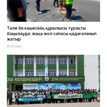
Төле би көшесінің құрылысы тұрақты
бақылауда: жаңа жол сапасы қадағаланып
жатыр
29.06.2026