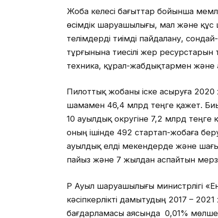
Жоба келесі бағыттар бойынша мемл
өсімдік шаруашылығы, мал және құс 
телімдерді тиімді пайдалану, сонда
тұрғынына тиесілі жер ресурстарын т
техника, құрал-жабдықтармен және
Пилоттық жобаны іске асыруға 2020 
шамамен 46,4 млрд теңге қажет. Би
10 ауылдық округіне 7,2 млрд теңге
оның ішінде 492 стартап-жобаға бер
ауылдық елді мекендерде және шағы
пайыз және 7 жылдан аспайтын мерз
ҚР Ауыл шаруашылығы министрлігі «
кәсіпкерлікті дамытудың 2017 – 202
бағдарламасы аясында 0,01% мөлшер