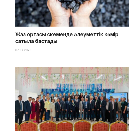
Жаз ортасы Өскеменде әлеуметтік көмір
сатыла бастады
07.07.2026