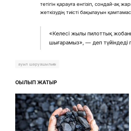
тетігін қарауға енгізіп, сондай-ақ ж
жеткізудің тиісті бақылауын қамтама
«Келесі жылы пилоттық жобан
шығарамыз», — деп түйіндеді
ауыл шаруашылығы
ОҚЫЛЫП ЖАТЫР