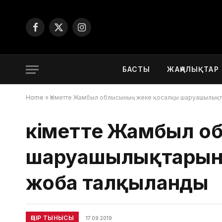
Facebook
X
Instagram
(Twitter)
БАСТЫ
ЖАҢАЛЫҚТАР
Home
»
Үкіметте Жамбыл облысының жеке қосалқы шаруашылықт
Үкіметте Жамбыл 
шаруашылықтарын 
жоба талқыланды
ӨҢІР ТЫНЫСЫ
17.09.2019