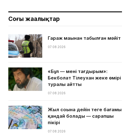
Соңғы жаңалықтар
Гараж маңынан табылған мәйіт
07.08.2026
«Бұл — менің тағдырым»:
Бекболат Тілеухан жеке өмірі
туралы айтты
07.08.2026
Жыл соңына дейін теңге бағамы
қандай болады — сарапшы
пікірі
07.08.2026