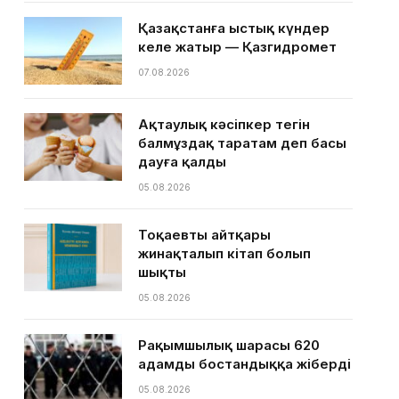
Қазақстанға ыстық күндер
келе жатыр — Қазгидромет
07.08.2026
Ақтаулық кәсіпкер тегін
балмұздақ таратам деп басы
дауға қалды
05.08.2026
Тоқаевтың айтқары
жинақталып кітап болып
шықты
05.08.2026
Рақымшылық шарасы 620
адамды бостандыққа жіберді
05.08.2026