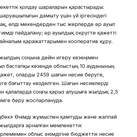
екеттік қолдау шараларын қарастырады:
шаруашылығын дамыту үшін үй іргесіндегі
й-ақ, елді мекендерден тыс жерлерде әр ауыл
иімді пайдалану; әр ауылдық округте қажетті
 айналым қаражаттарымен кооператив құру.
жылдың соңына дейін игеру кезеңімен
ыл бастапқы кезеңде облыстың 10 ауданының
 қажет, оларды 2459 шағын несие беруге,
уге бағыттау көзделген. Шағын несиелерді
н қалаларда соңғы қарыз алушыға жылдық 2,5
імге беру жоспарлануда.
Еңбек» Өнімді жұмыспен қамтуды және жаппай
1 жылдарға арналған мемлекеттік
лемемен облыс әкімдігіне бюджеттік несие