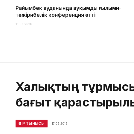
Райымбек ауданында ауқымды ғылыми-
тәжірибелік конференция өтті
13.06.2026
Халықтың тұрмысы
бағыт қарастырыл
ӨҢІР ТЫНЫСЫ
17.09.2019