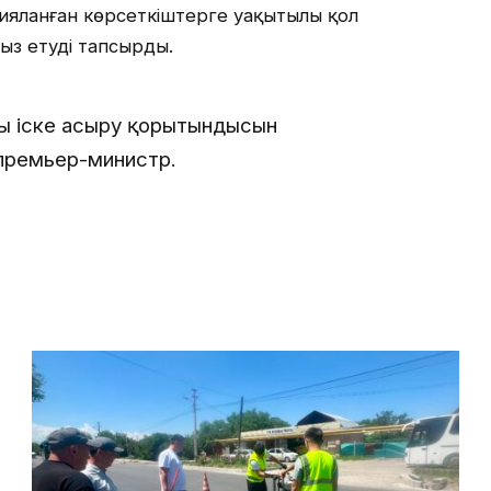
арияланған көрсеткіштерге уақытылы қол
сыз етуді тапсырды.
ы іске асыру қорытындысын
 премьер-министр.