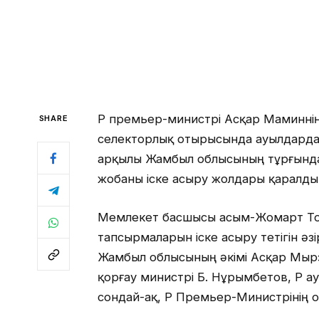
ҚР премьер-министрі Асқар Маминнің 
SHARE
селекторлық отырысында ауылдарда
арқылы Жамбыл облысының тұрғынд
жобаны іске асыру жолдары қаралды
Мемлекет басшысы Қасым-Жомарт То
тапсырмаларын іске асыру тетігін ә
Жамбыл облысының әкімі Асқар Мырз
қорғау министрі Б. Нұрымбетов, ҚР 
сондай-ақ, ҚР Премьер-Министрінің