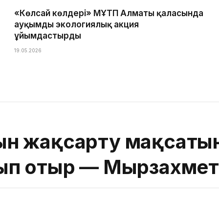
«Көлсай көлдері» МҰТП Алматы қаласында
ауқымды экологиялық акция
ұйымдастырды
19.05.2026
н жақсарту мақсатын
ып отыр — Мырзахмет