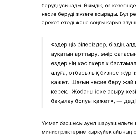
беруді ұсынады. Әкімдік, өз кезегінд
несие беруді жүзеге асырады. Бұл ре
әрекет етеді және соңғы қарыз алу
«Өздеріңіз білесіздер, біздің
ауқатын арттыру, өмір сапасын
өздерінің кәсіпкерлік бастама
алуға, отбасылық бизнес жүрг
қажет. Шағын несие беру жай 
керек. Жобаны іске асыру кез
бақылау болуы қажет», — деді
Үкімет басшысы ауыл шаруашылығы м
министрліктеріне қыркүйек айының с