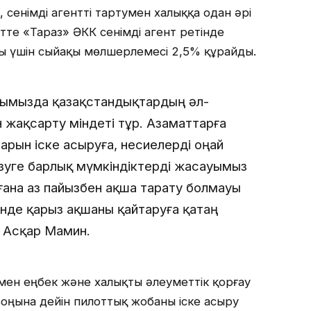
е, сенімді агентті тартумен халыққа одан әрі
тте «Тараз» ӘКК сенімді агент ретінде
шы үшін сыйақы мөлшерлемесі 2,5% құрайды.
 алдымызда қазақстандықтардың әл-
 жақсарту міндеті тұр. Азаматтарға
ларын іске асыруға, несиелерді оңай
ізуге барлық мүмкіндіктерді жасауымыз
ғана аз пайызбен ақша тарату болмауы
інде қарыз ақшаны қайтаруға қатаң
 Асқар Мамин.
ен еңбек және халықты әлеуметтік қорғау
оңына дейін пилоттық жобаны іске асыру