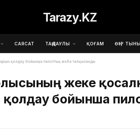
Tarazy.KZ
САЯСАТ
ТАҢДАУЛЫ
ҚОҒАМ
ӨҢІР ТЫН
арын қолдау бойынша пилоттық жоба талқыланды
облысының жеке қосал
қолдау бойынша пил