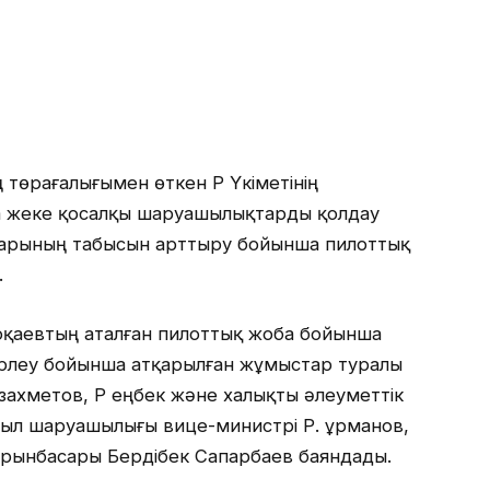
төрағалығымен өткен ҚР Үкіметінің
 жеке қосалқы шаруашылықтарды қолдау
арының табысын арттыру бойынша пилоттық
.
қаевтың аталған пилоттық жоба бойынша
зірлеу бойынша атқарылған жұмыстар туралы
ахметов, ҚР еңбек және халықты әлеуметтік
ауыл шаруашылығы вице-министрі Р. Құрманов,
 орынбасары Бердібек Сапарбаев баяндады.