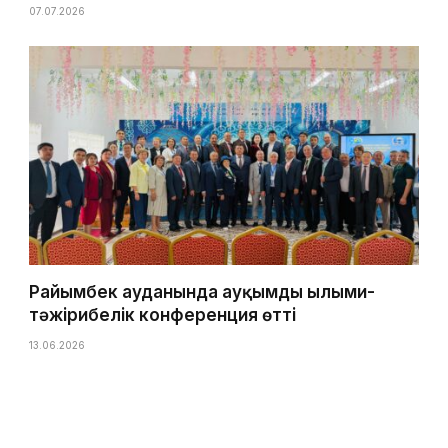
07.07.2026
Райымбек ауданында ауқымды ғылыми-
тәжірибелік конференция өтті
13.06.2026