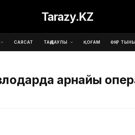
Tarazy.KZ
САЯСАТ
ТАҢДАУЛЫ
ҚОҒАМ
ӨҢІР ТЫН
влодарда арнайы опе