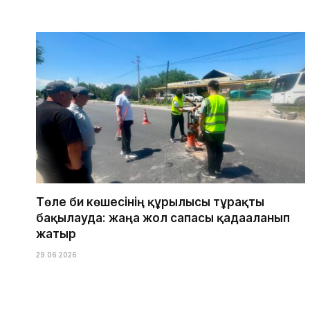
Төле би көшесінің құрылысы тұрақты
бақылауда: жаңа жол сапасы қадағаланып
жатыр
29.06.2026