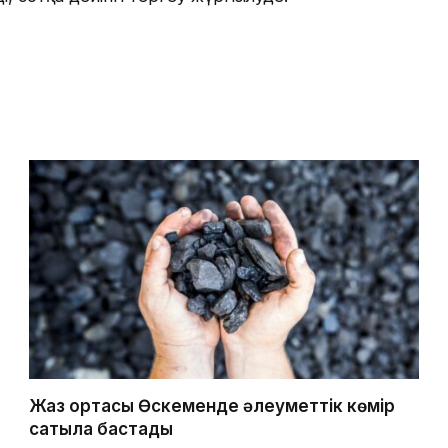
Жаз ортасы Өскеменде әлеуметтік көмір
сатыла бастады