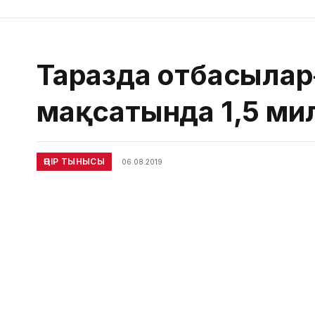
Таразда отбасыларғ
мақсатында 1,5 ми
ӨҢІР ТЫНЫСЫ
06.08.2019