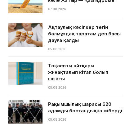
келе жатыр — Қазгидромет
07.08.2026
Ақтаулық кәсіпкер тегін
балмұздақ таратам деп басы
дауға қалды
05.08.2026
Тоқаевтың айтқары
жинақталып кітап болып
шықты
05.08.2026
Рақымшылық шарасы 620
адамды бостандыққа жіберді
05.08.2026