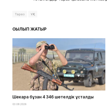
Тараз
ҰҚК
ОҚЫЛЫП ЖАТЫР
Шекара бұзған 4 346 шетелдік ұсталды
03.08.2026