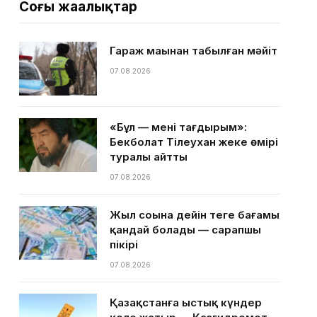
Соңғы жаңалықтар
Гараж маңынан табылған мәйіт
07.08.2026
«Бұл — менің тағдырым»:
Бекболат Тілеухан жеке өмірі
туралы айтты
07.08.2026
Жыл соңына дейін теңге бағамы
қандай болады — сарапшы
пікірі
07.08.2026
Қазақстанға ыстық күндер