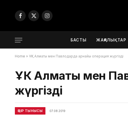
Facebook
X
Instagram
(Twitter)
БАСТЫ
ЖАҢАЛЫҚТАР
Home
»
ҰҚК Алматы мен Павлодарда арнайы операция жүргізді
ҰҚК Алматы мен Па
жүргізді
ӨҢІР ТЫНЫСЫ
07.08.2019