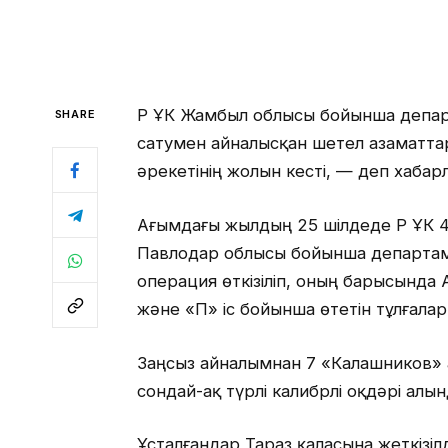
ҚР ҰҚК Жамбыл облысы бойынша депар
SHARE
сатумен айналысқан шетел азаматтар
әрекетінің жолын кесті, — деп хабарл
Ағымдағы жылдың 25 шілдеде ҚР ҰҚК 4
Павлодар облысы бойынша департаме
операция өткізіліп, оның барысынд
және «П» іс бойынша өтетін тұлғалар
Заңсыз айналымнан 7 «Калашников»
сондай-ақ түрлі калибрлі оқдәрі алын
Ұсталғандар Тараз қаласына жеткізілді