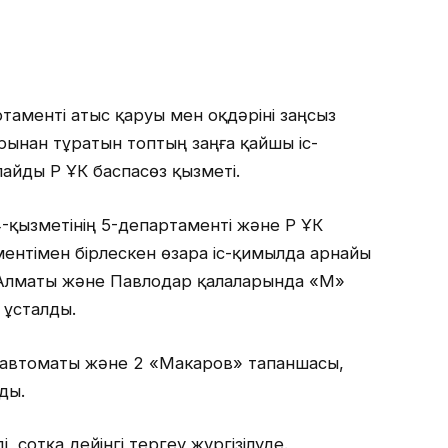
таменті атыс қаруы мен оқдәріні заңсыз
ынан тұратын топтың заңға қайшы іс-
айды ҚР ҰҚК баспасөз қызметі.
-қызметінің 5-департаменті және ҚР ҰҚК
нтімен бірлескен өзара іс-қимылда арнайы
а Алматы және Павлодар қалаларында «М»
 ұсталды.
 автоматы және 2 «Макаров» тапаншасы,
ды.
, сотқа дейінгі тергеу жүргізілуде.