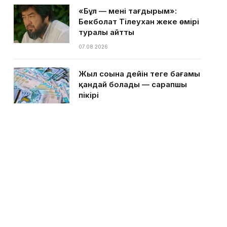
«Бұл — менің тағдырым»:
Бекболат Тілеухан жеке өмірі
туралы айтты
07.08.2026
Жыл соңына дейін теңге бағамы
қандай болады — сарапшы
пікірі
07.08.2026
Қазақстанға ыстық күндер
келе жатыр — Қазгидромет
07.08.2026
Ақтаулық кәсіпкер тегін
балмұздақ таратам деп басы
дауға қалды