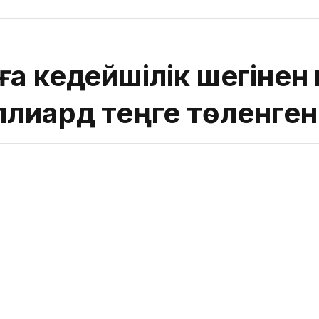
а кедейшілік шегінен
ллиард теңге төленген