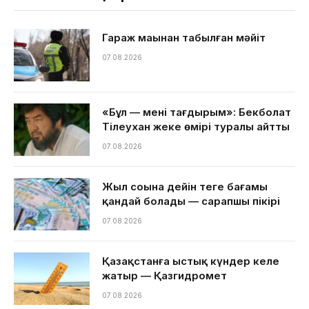
Гараж маңынан табылған мәйіт
07.08.2026
«Бұл — менің тағдырым»: Бекболат
Тілеухан жеке өмірі туралы айтты
07.08.2026
Жыл соңына дейін теңге бағамы
қандай болады — сарапшы пікірі
07.08.2026
Қазақстанға ыстық күндер келе
жатыр — Қазгидромет
07.08.2026