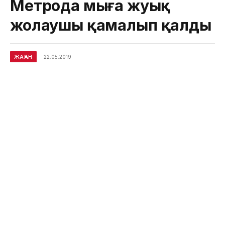
Метрода мыңға жуық
жолаушы қамалып қалды
ЖАҺАН
22.05.2019