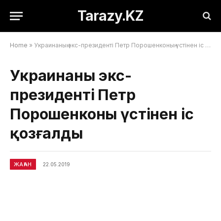
Tarazy.KZ
Home
»
Украинаның экс-президенті Петр Порошенконың үстінен іс қозғалды
Украинаның экс-
президенті Петр
Порошенконың үстінен іс
қозғалды
ЖАҺАН
22.05.2019