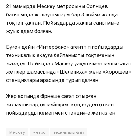
21 мамырда Мәскеу метросының Солнцев
бағытында жолаушылары бар 3 пойыз жолда
тоқтап қалған. Пойыздарда жалпы саны мыңға
жуық адам болған.
Бұған дейін «Интерфакс» агенттігі пойыздардың
техникалық ақауға байланысты тоқтағанын
жазады. Пойыздар Мәскеу уақытымен кешкі сағат
жетілер шамасында «Шелепиха» және «Хорошев»
станциялары арасында тұрып қалған.
Жер астында бірнеше сағат отырған
жолаушыларды кейінірек жөндеуден өткен
пойыздардың көмегімен станцияға жеткізген.
Мәскеу
метро
техникалық ақау