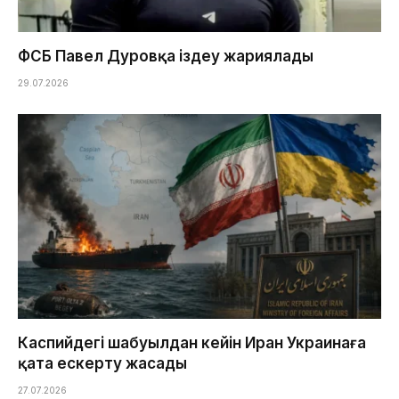
ФСБ Павел Дуровқа іздеу жариялады
29.07.2026
Каспийдегі шабуылдан кейін Иран Украинаға
қатаң ескерту жасады
27.07.2026