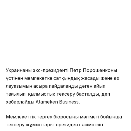
Украинаның экс-президенті Петр Порошенконың
үстінен мемлекетке сатқындық жасады және өз
лауазымын асыра пайдаланды деген айып
тағылып, қылмыстық тексеру басталды, деп
хабарлайды Atameken Business.
Мемлекеттік тергеу бюросының мәліметі бойынша
тексеру жұмыстары президент әкімшілігі