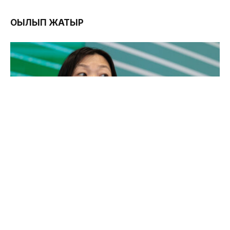
ОҚЫЛЫП ЖАТЫР
Wildberries иесі Татьяна Ким Украинаның «қара
тізіміне» енді
03.08.2026