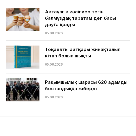
Ақтаулық кәсіпкер тегін
балмұздақ таратам деп басы
дауға қалды
05.08.2026
Тоқаевтың айтқары жинақталып
кітап болып шықты
05.08.2026
Рақымшылық шарасы 620 адамды
бостандыққа жіберді
05.08.2026