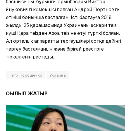
басшысының бұрынғы орынбасары Виктор
Януковичтің көмекшісі болған Андрей Портновтың
өтініші бойынша басталған. Істі бастауға 2018
жылдың 25 қарашасында Украинаның әскери теңіз
күші Қара теңізден Азов теңізіне өтуі түрткі болған.
Ал орталық аппараттың тергеушілері сотқа дейінгі
тергеу басталғанын және біріңғай реестрге
тіркелгенін растады.
Петр Порошенко
Украина
ОҚЫЛЫП ЖАТЫР