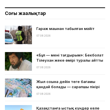
Соңғы жаңалықтар
Гараж маңынан табылған мәйіт
07.08.2026
«Бұл — менің тағдырым»: Бекболат
Тілеухан жеке өмірі туралы айтты
07.08.2026
Жыл соңына дейін теңге бағамы
қандай болады — сарапшы пікірі
07.08.2026
Қазақстанға ыстық күндер келе