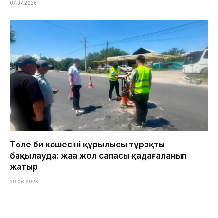
07.07.2026
Төле би көшесінің құрылысы тұрақты
бақылауда: жаңа жол сапасы қадағаланып
жатыр
29.06.2026