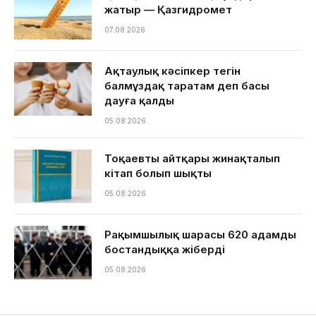
жатыр — Қазгидромет
07.08.2026
Ақтаулық кәсіпкер тегін
балмұздақ таратам деп басы
дауға қалды
05.08.2026
Тоқаевтың айтқары жинақталып
кітап болып шықты
05.08.2026
Рақымшылық шарасы 620 адамды
бостандыққа жіберді
05.08.2026