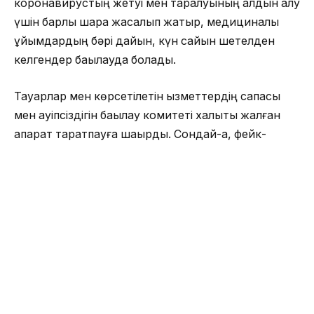
коронавирустың жетуі мен таралуының алдын алу
үшін барлық шара жасалып жатыр, медициналық
ұйымдардың бәрі дайын, күн сайын шетелден
келгендер бақылауда болады.
Тауарлар мен көрсетілетін қызметтердің сапасы
мен қауіпсіздігін бақылау комитеті халықты жалған
ақпарат таратпауға шақырды. Сондай-ақ, фейк-
жаңалық таратқан адамдардың жауапқа
тартылатынын ескертті.
жалған ақпарат
Жамбыл облысы
коронавирус
ОҚЫЛЫП ЖАТЫР