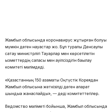
Жамбыл облысында коронавирус жұқтырған болуы
мүмкін деген науқастар жоқ. Бұл туралы Денсаулық
сақтау министрлігі Тауарлар мен көрсетілетін
қызметтердің сапасы мен қауіпсіздігін бақылау
комитеті мәлімдеді.
«Қазақстанның 150 азаматы Оңтүстік Кореядан
Жамбыл облысына жеткізілді деген ақпарат
шындыққа жанаспайды», — деді комитеттегілер.
Ведомство мәліметі бойынша, Жамбыл облысында