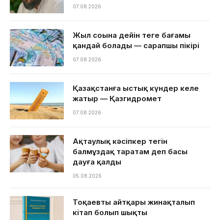
07.08.2026
Жыл соңына дейін теңге бағамы
қандай болады — сарапшы пікірі
07.08.2026
Қазақстанға ыстық күндер келе
жатыр — Қазгидромет
07.08.2026
Ақтаулық кәсіпкер тегін
балмұздақ таратам деп басы
дауға қалды
05.08.2026
Тоқаевтың айтқары жинақталып
кітап болып шықты