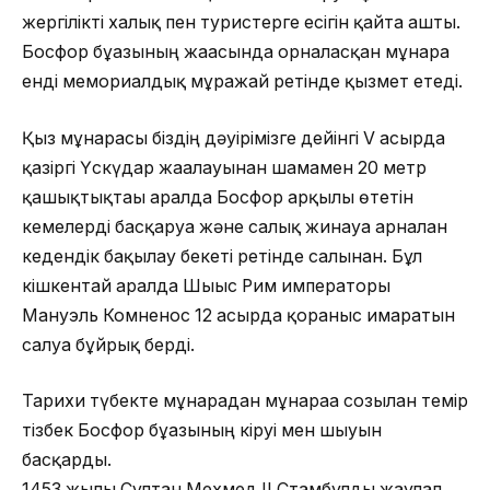
жергілікті халық пен туристерге есігін қайта ашты.
Босфор бұғазының жағасында орналасқан мұнара
енді мемориалдық мұражай ретінде қызмет етеді.
Қыз мұнарасы біздің дәуірімізге дейінгі V ғасырда
қазіргі Үскүдар жағалауынан шамамен 20 метр
қашықтықтағы аралда Босфор арқылы өтетін
кемелерді басқаруға және салық жинауға арналған
кедендік бақылау бекеті ретінде салынған. Бұл
кішкентай аралда Шығыс Рим императоры
Мануэль Комненос 12 ғасырда қорғаныс ғимаратын
салуға бұйрық берді.
Тарихи түбекте мұнарадан мұнараға созылған темір
тізбек Босфор бұғазының кіруі мен шығуын
басқарды.
1453 жылы Сұлтан Мехмед II Стамбулды жаулап