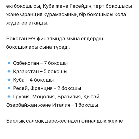
екі боксшысы, Куба және Ресейдің төрт боксшысы
және Франция құрамасының бір боксшысы қола
жүдегер атанды.
Бокстан ӘЧ финалында мына елдердің
боксшылары сынға түседі.
Өзбекстан – 7 боксшы
Қазақстан – 5 боксшы
Куба – 4 боксшы
Ресей, Франция – 2 боксшы
Грузия, Моңғолия, Бразилия, Қытай,
Әзербайжан және Италия – 1 боксшы
Барлық салмақ дәрежесіндегі финалдық жекпе-
жектер