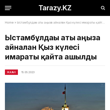
Tarazy.KZ
Home
»
Ыстамбұлдағы аты аңызға айналған Қыз күлесі ғимараты қайта ашылды
Ыстамбұлдағы аты аңызға
айналған Қыз күлесі
ғимараты қайта ашылды
ЖАҺАН
15.05.2023