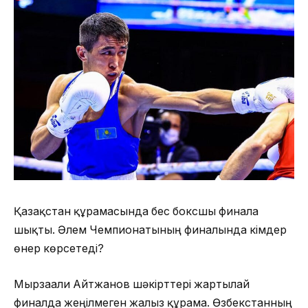
Қазақстан құрамасында бес боксшы финалға
шықты. Әлем Чемпионатының финалында кімдер
өнер көрсетеді?
Мырзағали Айтжанов шәкірттері жартылай
финалда жеңілмеген жалғыз құрама. Өзбекстанның