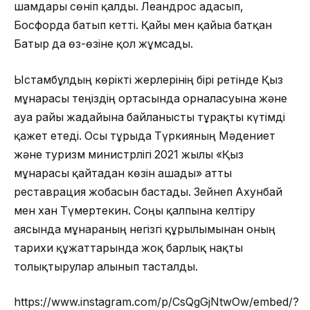
шамдары сөніп қалды. Леандрос адасып,
Босфорда батып кетті. Қайғы мен қайғыға батқан
Батыр да өз-өзіне қол жұмсады.
Ыстамбұлдың көрікті жерлерінің бірі ретінде Қыз
мұнарасы теңіздің ортасында орналасуына және
ауа райы жағдайына байланысты тұрақты күтімді
қажет етеді. Осы тұрғыда Түркияның Мәдениет
және туризм министрлігі 2021 жылы «Қыз
мұнарасы қайтадан көзін ашады» атты
реставрация жобасын бастады. Зейнеп Ахунбай
мен хан Түмертекин. Соңғы қалпына келтіру
аясында мұнараның негізгі құрылымынан оның
тарихи құжаттарында жоқ барлық нақты
толықтырулар алынып тасталды.
https://www.instagram.com/p/CsQgGjNtwOw/embed/?