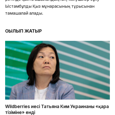
Ыстамбұлды Қыз мұнарасының тұрғысынан
тамашалай алады.
ОҚЫЛЫП ЖАТЫР
Wildberries иесі Татьяна Ким Украинаның «қара
тізіміне» енді