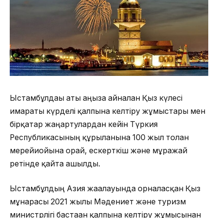
Ыстамбұлдағы аты аңызға айналған Қыз күлесі
ғимараты күрделі қалпына келтіру жұмыстары мен
бірқатар жаңартулардан кейін Түркия
Республикасының құрылғанына 100 жыл толған
мерейиойына орай, ескерткіш және мұражай
ретінде қайта ашылды.
Ыстамбұлдың Азия жағалауында орналасқан Қыз
мұнарасы 2021 жылы Мәдениет және туризм
министрлігі бастаған қалпына келтіру жұмысынан