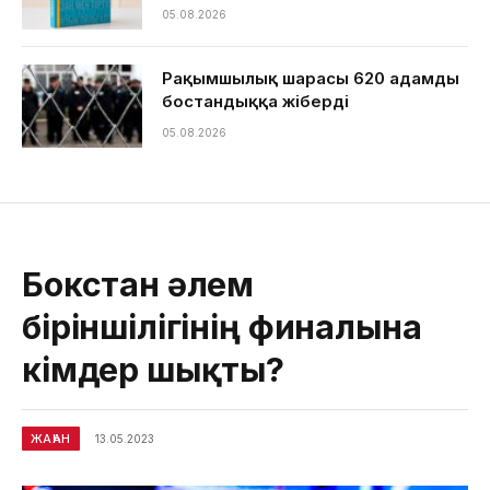
05.08.2026
Рақымшылық шарасы 620 адамды
бостандыққа жіберді
05.08.2026
Бокстан әлем
біріншілігінің финалына
кімдер шықты?
ЖАҺАН
13.05.2023