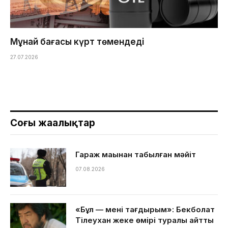
Мұнай бағасы күрт төмендеді
27.07.2026
Соңғы жаңалықтар
Гараж маңынан табылған мәйіт
07.08.2026
«Бұл — менің тағдырым»: Бекболат
Тілеухан жеке өмірі туралы айтты