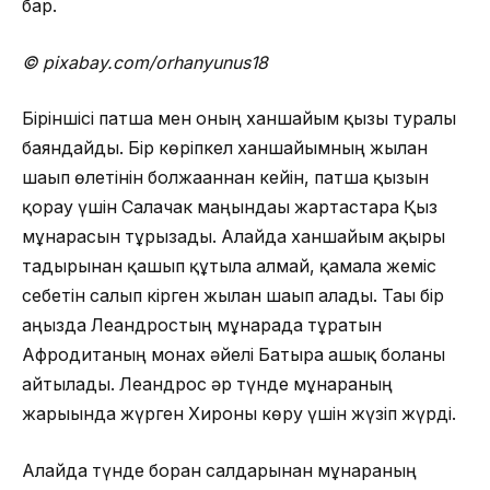
бар.
© pixabay.com/orhanyunus18
Біріншісі патша мен оның ханшайым қызы туралы
баяндайды. Бір көріпкел ханшайымның жылан
шағып өлетінін болжағаннан кейін, патша қызын
қорғау үшін Салачак маңындағы жартастарға Қыз
мұнарасын тұрғызады. Алайда ханшайым ақыры
тағдырынан қашып құтыла алмай, қамалға жеміс
себетін салып кірген жылан шағып алады. Тағы бір
аңызда Леандростың мұнарада тұратын
Афродитаның монах әйелі Батырға ғашық болғаны
айтылады. Леандрос әр түнде мұнараның
жарығында жүрген Хироны көру үшін жүзіп жүрді.
Алайда түнде боран салдарынан мұнараның