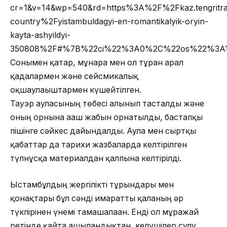
cr=1&v=14&wp=540&rd=https%3A%2F%2Fkaz.tengritr
country%2Fyistambuldagyi-en-romantikalyik-oryin-
kayta-ashyildyi-
350808%2F#%7B%22ci%22%3A0%2C%22os%22%3A11
Сонымен қатар, мұнара мен ол тұрған арал
қадалармен және сейсмикалық
оқшаулағыштармен күшейтілген.
Тауэр ауласының төбесі алынып тасталды және
оның орнына ағаш жабын орнатылды, бастапқы
пішінге сәйкес дайындалды. Аула мен сыртқы
қабаттар да тарихи жазбаларда келтірілген
түпнұсқа материалдан қалпына келтірілді.
Ыстамбұлдың жергілікті тұрғындары мен
қонақтары бұл сәнді ғимаратты қаланың әр
түкпірінен үнемі тамашалаған. Енді ол мұражай
ретінде қайта ашылғандықтан, келушілер сұлу