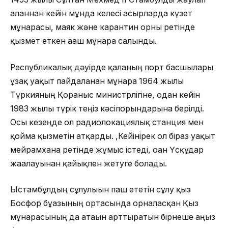
алғаннан кейін мұнда келесі ғасырларда күзет
мұнарасы, маяк және карантин орны ретінде
қызмет еткен ағаш мұнара салынды.
Республикалық дәуірде қаланың порт басшылары
ұзақ уақыт пайдаланған мұнара 1964 жылы
Түркияның Қорғаныс министрлігіне, одан кейін
1983 жылы түрік теңіз кәсіпорындарына берілді.
Осы кезеңде ол радиолокациялық станция мен
қойма қызметін атқарды. ,Кейінірек ол біраз уақыт
мейрамхана ретінде жұмыс істеді, оған Үсқұдар
жағалауынан қайықпен жетуге болады.
Ыстамбұлдың сұлулығын паш ететін сұлу қыз
Босфор бұғазының ортасында орналасқан Қыз
мұнарасының да атағын арттыратын бірнеше аңыз