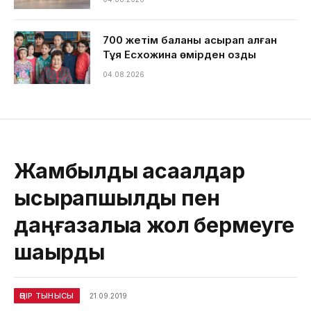
700 жетім баланы асырап алған
Тұяқ Есхожина өмірден озды
04.08.2026
Жамбылдық ақсақалдар
ысырапшылдық пен
даңғазалыққа жол бермеуге
шақырды
ӨҢІР ТЫНЫСЫ
21.09.2019