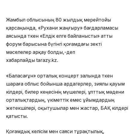
Жамбыл облысының 80 жылдық мерейтойы
қарсаңында, «Рухани жаңғыру» бағдарламасы
аясында өткен «Елдік елге байланысты» атты
форум барысына бүгінгі қоғамдағы өзекті
мәселелер арқау болды,-деп
хабарлайды tarazy.kz.
«Баласағұн» орталық концерт залында өткен
шараға облыс бойынша ардагерлер, зиялы қауым
өкілдері, билер кеңесінің мүшелері, ұлттық мәдени
орталықтардың, үкіметтік емес ұйымдардың
жетекшілері, оқытушылар мен жастар, БАҚ өкілдері
қатысты.
Қоғамдық келісім мен саяси тұрақтылық,