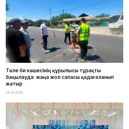
Төле би көшесінің құрылысы тұрақты
бақылауда: жаңа жол сапасы қадағаланып
жатыр
29.06.2026