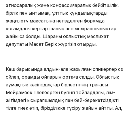
этносаралық және конфессияаралық бейбітшілік,
бірлік пен ынтымақ, ұлттық құндылықтарды
жаңғырту мақсатына негізделген форумда
қоғамдағы кертартпалық пен ысырапшылықтар
жайы сөз болды. Шараны облыстық мәслихат
депутаты Масат Берік жүргізіп отырды.
Кеш барысында алдын-ала жазылған спикерлер сөз
сөйлеп, орамды ойларын ортаға салды. Облыстық
аумақтық кәсіподақтар бірлестігінің төрағасы
Мейрамбек Төлепберген бүгінгі тойлардағы, өлім-
жітімдегі ысырапшылдық пен бей-берекетсіздікті
тілге тиек етіп, бірізділікке түсіру жайын айтты. Ал,
Тараз қалалық мәслихаттың хатшысы Батырбек
Күлекеев форумның маңыздылығын атап өтіп, осы