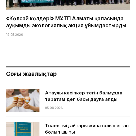
«Көлсай көлдері» МҰТП Алматы қаласында
ауқымды экологиялық акция ұйымдастырды
19.05.2026
Соңғы жаңалықтар
Ақтаулық кәсіпкер тегін балмұздақ
таратам деп басы дауға қалды
05.08.2026
Тоқаевтың айтқары жинақталып кітап
болып шықты