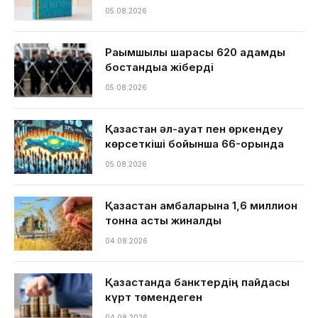
05.08.2026
Рақымшылық шарасы 620 адамды
бостандыққа жіберді
05.08.2026
Қазақстан әл-ауқат пен өркендеу
көрсеткіші бойынша 66-орында
05.08.2026
Қазақстан қамбаларына 1,6 миллион
тонна астық жиналды
04.08.2026
Қазақстанда банктердің пайдасы
күрт төмендеген
04.08.2026