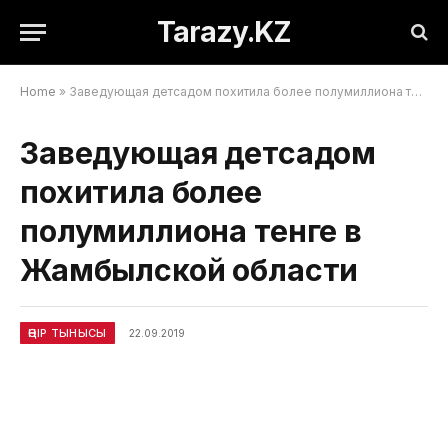
Tarazy.KZ
Home
»
Заведующая детсадом похитила более полумиллиона тенге в Жамбылской области
Заведующая детсадом
похитила более
полумиллиона тенге в
Жамбылской области
ӨҢІР ТЫНЫСЫ
22.09.2019