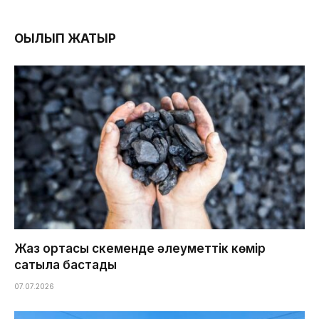
ОҚЫЛЫП ЖАТЫР
Жаз ортасы Өскеменде әлеуметтік көмір
сатыла бастады
07.07.2026