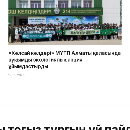
«Көлсай көлдері» МҰТП Алматы қаласында
ауқымды экологиялық акция
ұйымдастырды
19.05.2026
 тоғыз тұрғын үй пай