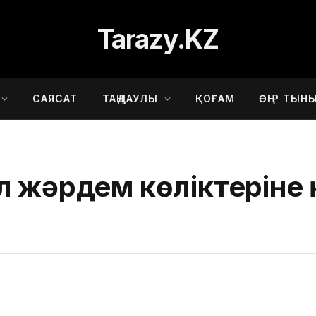
Tarazy.KZ
САЯСАТ
ТАҢДАУЛЫ
ҚОҒАМ
ӨҢІР ТЫН
л жәрдем көліктеріне