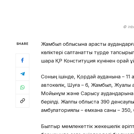
© inb
Жамбыл облысына қарасты аудандарғ
SHARE
көліктері салтанатты түрде тапсыр
шара ҚР Конституция күнінен орай 
Соның ішінде, Қордай ауданына – 11 а
автокөлік, Шуға – 6, Жамбыл, Жуалы а
Мойынқұм және Сарысу аудандарына – 
берілді. Жалпы облыста 390 денсаулық
амбулаториялық – емхана саны – 350, б
Былтыр мемлекеттік жекешелік әріпт