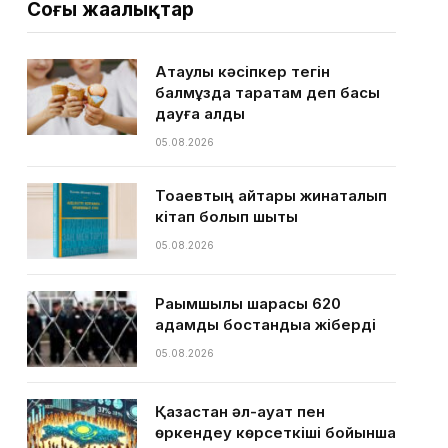
Соңғы жаңалықтар
Ақтаулық кәсіпкер тегін
балмұздақ таратам деп басы
дауға қалды
05.08.2026
Тоқаевтың айтқары жинақталып
кітап болып шықты
05.08.2026
Рақымшылық шарасы 620
адамды бостандыққа жіберді
05.08.2026
Қазақстан әл-ауқат пен
өркендеу көрсеткіші бойынша