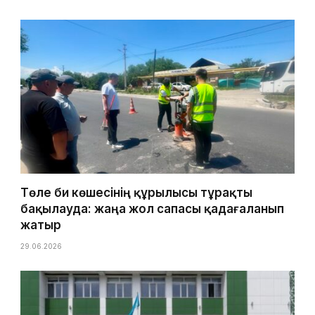
Төле би көшесінің құрылысы тұрақты
бақылауда: жаңа жол сапасы қадағаланып
жатыр
29.06.2026