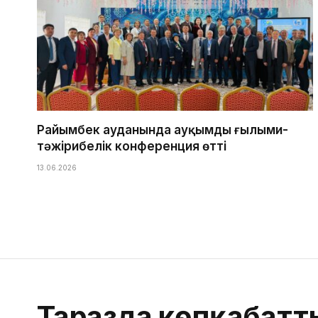
Райымбек ауданында ауқымды ғылыми-
тәжірибелік конференция өтті
13.06.2026
Таразда көпқабатты