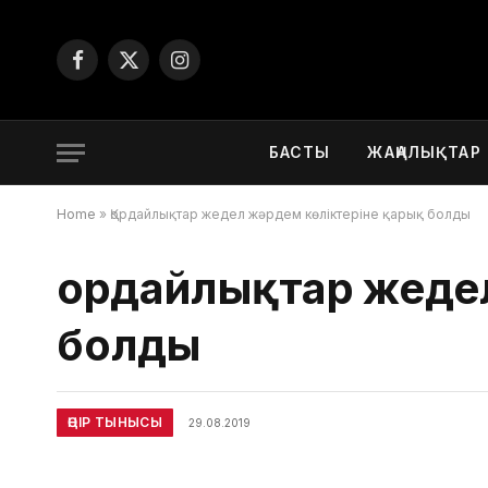
Facebook
X
Instagram
(Twitter)
БАСТЫ
ЖАҢАЛЫҚТАР
Home
»
Қордайлықтар жедел жәрдем көліктеріне қарық болды
Қордайлықтар жеде
болды
ӨҢІР ТЫНЫСЫ
29.08.2019