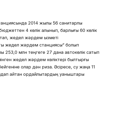
станциясында 2014 жылы 56 санитарлық
 бюджеттен 4 көлік алынып, барлығы 60 көлік
стап, жедел жәрдем қызметі
тық жедел жәрдем станциясы” болып
лы 253,0 млн теңгеге 27 дана автокөлік сатып
өлінген жедел жәрдем көліктері былтырғы
йгеніне олар дән риза. Әсіресе, су жаңа 11
ап қайтқан қордайлықтардың қуаныштары