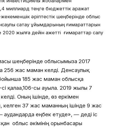
тік инвестициялық жобалармен
1,4 миллиард теңге бюджеттік қаражат
-жекеменшік әріптестік шеңберінде облыс
нсаулық сақтау ұйымдарының ғимараттарын
 2020 жылға дейін қажетті ғимараттар салу
масы шеңберінде облысымызға 2017
а 256 жас маман келді. Денсаулық
і бойынша 185 жас маман облысқа
і қалаға,106-сы ауылға. 2019 жылы 7
елді. Оның ішінде, өз еркімен
, келген 37 жас маманның ішінде 9 жас
– аудандарда еңбек етуде», — деді іс
қан облыс әкімінің орынбасары