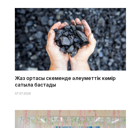
Жаз ортасы Өскеменде әлеуметтік көмір
сатыла бастады
07.07.2026