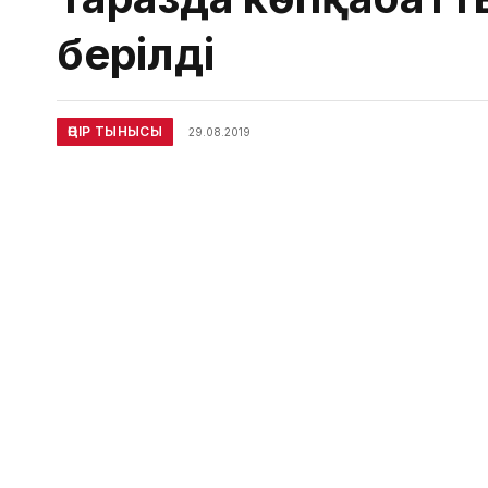
берілді
ӨҢІР ТЫНЫСЫ
29.08.2019