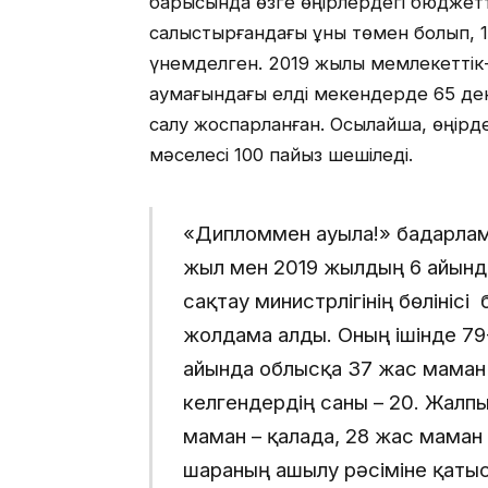
барысында өзге өңірлердегі бюджет
салыстырғандағы құны төмен болып, 
үнемделген. 2019 жылы мемлекеттік
аумағындағы елді мекендерде 65 де
салу жоспарланған. Осылайша, өңірде
мәселесі 100 пайыз шешіледі.
«Дипломмен ауылға!» бағдарла
жыл мен 2019 жылдың 6 айынд
сақтау министрлігінің бөлініс
жолдама алды. Оның ішінде 79-с
айында облысқа 37 жас маман к
келгендердің саны – 20. Жалпы
маман – қалада, 28 жас маман 
шараның ашылу рәсіміне қатыс