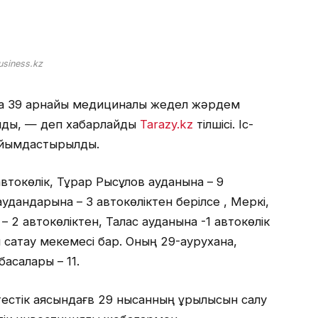
usiness.kz
а 39 арнайы медициналық жедел жәрдем
ылды, — деп хабарлайды
Tarazy.kz
тілшісі. Іс-
ұйымдастырылды.
втокөлік, Тұрар Рысқұлов ауданына – 9
удандарына – 3 автокөліктен берілсе , Меркі,
2 автокөліктен, Талас ауданына -1 автокөлік
 сақтау мекемесі бар. Оның 29-аурухана,
асқалары – 11.
естік аясындағв 29 нысанның құрылысын салу