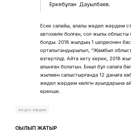
Еркебұлан Дауылбаев.
Еске салайық, қалалық жедел жәрдем 
автокөлік болған, сол жылы облыстық
болды. 2018 жылдың 1 шілдесінен ба
орталықтандырылып, “Жамбыл облыс
өзгертілді. Айта кету керек, 2018 жы
алынған болатын. Биыл бұл салаға б
жылмен салыстырғанда 12 данаға көбе
жедел жәрдем көлігін ауылдарына айд
ерекше.
жедел жәрдем
ОҚЫЛЫП ЖАТЫР