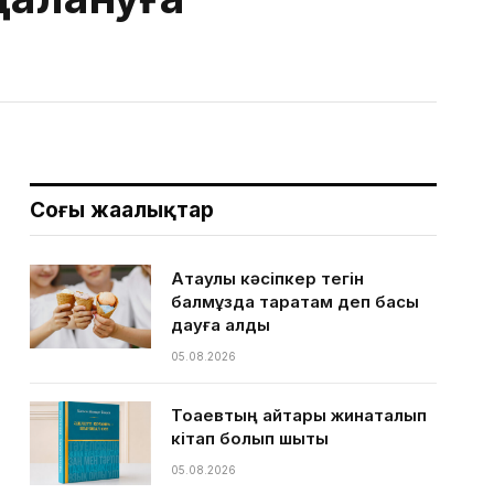
Соңғы жаңалықтар
Ақтаулық кәсіпкер тегін
балмұздақ таратам деп басы
дауға қалды
05.08.2026
Тоқаевтың айтқары жинақталып
кітап болып шықты
05.08.2026