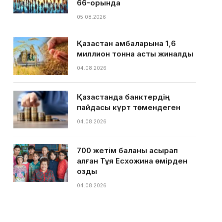
66-орында
05.08.2026
Қазақстан қамбаларына 1,6
миллион тонна астық жиналды
04.08.2026
Қазақстанда банктердің
пайдасы күрт төмендеген
04.08.2026
700 жетім баланы асырап
алған Тұяқ Есхожина өмірден
озды
04.08.2026