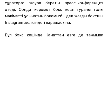
сұрақтарға жауап беретін пресс-конференция
өтеді. Сонда керемет бокс кеші туралы толық
мәліметті ұсынатын боламыз! – деп жазды боксшы
Instagram желісіндегі парақшасына.
Бұл бокс кешінде Қанаттан өзге де танымал
қазақстандық боксшылар бақ сынайды. Олардың
қатарында
Арман Рысбек, Абылайхан
Хұсайынов
пен
Руслан Мырсатаев
бар.
Айта кетейік, Қанат Ислам 2011 жылдан бері
кәсіпқой бокста қазақ елінің атынан бақ сынап келеді.
Ал оған дейін Қытай елінде жүріп Олимпиада
ойындарының (2008 ж) және әлем
чемпионатының (2007 ж) қола жүлдегері атанған-
ды.