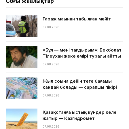
Соңғы жаңалықтар
Гараж маңынан табылған мәйіт
07.08.2026
«Бұл — менің тағдырым»: Бекболат
Тілеухан жеке өмірі туралы айтты
07.08.2026
Жыл соңына дейін теңге бағамы
қандай болады — сарапшы пікірі
07.08.2026
Қазақстанға ыстық күндер келе
жатыр — Қазгидромет
07.08.2026