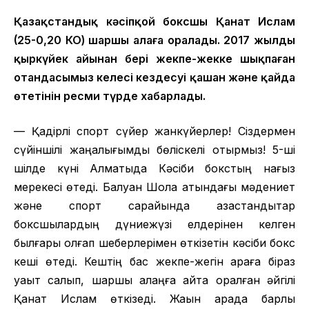
Қазақстандық кәсіпқой боксшы Қанат Ислам
(25-0,20 КО) шаршы алаңға оралады. 2017 жылдың
қыркүйек айынан бері жекпе-жекке шықпаған
отандасымыз келесі кездесуі қашан және қайда
өтетінін ресми түрде хабарлады.
— Қадірлі спорт сүйер жанкүйерлер! Сіздермен
сүйіншілі жаңалығымды бөліскелі отырмыз!
5-ші
шілде күні Алматыда Кәсіби бокстың нағыз
мерекесі өтеді. Балуан Шолақ атындағы мәдениет
және спорт сарайында қазақстандықтар
боксшылардың дүниежүзі елдерінен келген
былғары қолғап шеберлерімен өткізетін кәсіби бокс
кеші өтеді. Кештің бас жекпе-жегін араға біраз
уақыт салып, шаршы алаңға қайта оралған әйгілі
Қанат Ислам өткізеді. Жақын арада барлық