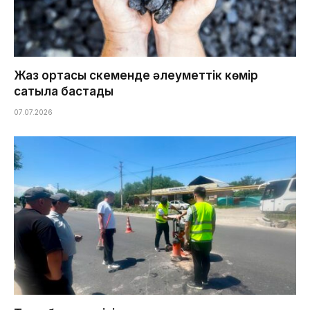
Жаз ортасы Өскеменде әлеуметтік көмір
сатыла бастады
07.07.2026