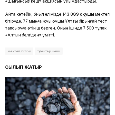
«Шығынсыз кеш» акциясын ұйымдастырды.
Айта кетейік, биыл елімізде
143 089 оқушы
мектеп
бітіруде. 77 мыңға жуық оқушы Ұлттық бірыңғай тест
тапсыруға өтініш берген. Оның ішінде 7 500 түлек
«Алтын белгіден» үмітті.
мектеп бітіру
түлектер кеші
ОҚЫЛЫП ЖАТЫР