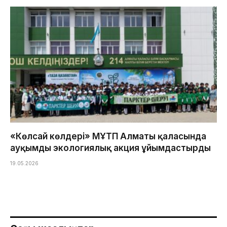
«Көлсай көлдері» МҰТП Алматы қаласында
ауқымды экологиялық акция ұйымдастырды
19.05.2026