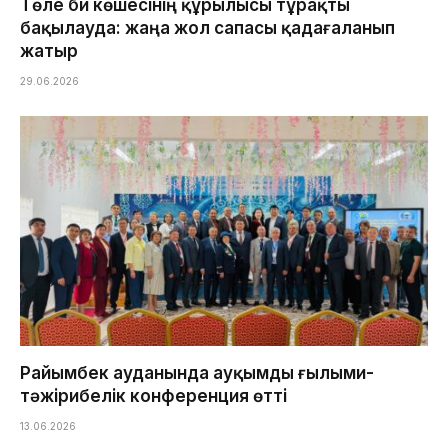
Төле би көшесінің құрылысы тұрақты
бақылауда: жаңа жол сапасы қадағаланып
жатыр
29.06.2026
Райымбек ауданында ауқымды ғылыми-
тәжірибелік конференция өтті
13.06.2026