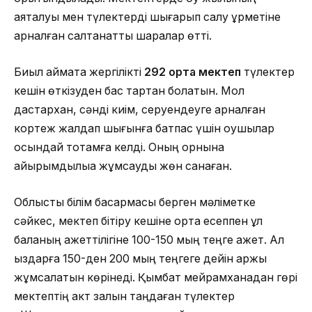
аяқталуы мен түлектерді шығарып салу құрметіне
арналған салтанатты шаралар өтті.
Биыл аймақта жергілікті
292 орта мектеп
түлектер
кешін өткізуден бас тартқан болатын. Мол
дастархан, сәнді киім, серуендеуге арналған
кортеж жалдап шығынға батпас үшін оқушылар
осындай тоқтамға келді. Оның орнына
қайырымдылыққа жұмсауды жөн санаған.
Облыстық білім басқармасы берген мәліметке
сәйкес, мектеп бітіру кешіне орта есеппен ұл
баланың қажеттілігіне 100-150 мың теңге қажет. Ал
қыздарға 150-ден 200 мың теңгеге дейін қаржы
жұмсалатын көрінеді. Қымбат мейрамханадан гөрі
мектептің акт залын таңдаған түлектер