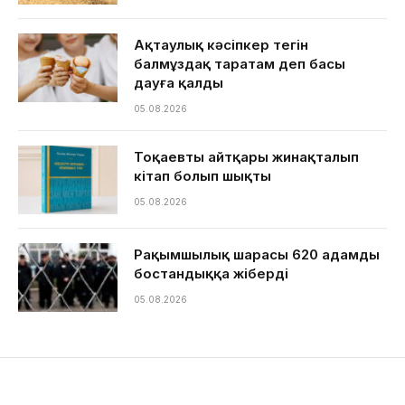
Ақтаулық кәсіпкер тегін
балмұздақ таратам деп басы
дауға қалды
05.08.2026
Тоқаевтың айтқары жинақталып
кітап болып шықты
05.08.2026
Рақымшылық шарасы 620 адамды
бостандыққа жіберді
05.08.2026