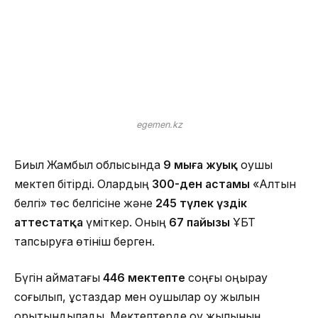
egemen.kz
Биыл Жамбыл облысында
9 мыңға жуық
оқушы
мектеп бітірді. Олардың
300-ден астамы
«Алтын
белгі» төс белгісіне және
245 түлек үздік
аттестатқа
үміткер. Оның
67 пайызы
ҰБТ
тапсыруға өтініш берген.
Бүгін аймақтағы
446 мектепте
соңғы қоңырау
соғылып, ұстаздар мен оқушылар оқу жылын
қорытындылады. Мектептерде оқу жылының