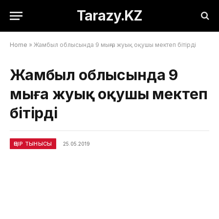
Tarazy.KZ
Home
»
Жамбыл облысында 9 мыңға жуық оқушы мектеп бітірді
Жамбыл облысында 9
мыңға жуық оқушы мектеп
бітірді
ӨҢІР ТЫНЫСЫ
25.05.2019