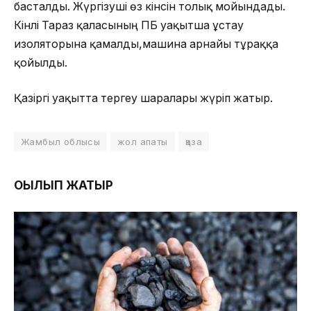
басталды. Жүргізуші өз кінәсін толық мойындады.
Кінәлі Тараз қаласының ПБ уақытша ұстау
изоляторына қамалды,машина арнайы тұраққа
қойылды.
Қазіргі уақытта тергеу шаралары жүріп жатыр.
Жамбыл облысы
жол апаты
қаза
ОҚЫЛЫП ЖАТЫР