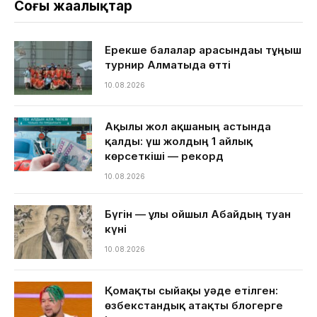
Соңғы жаңалықтар
Ерекше балалар арасындағы тұңғыш
турнир Алматыда өтті
10.08.2026
Ақылы жол ақшаның астында
қалды: үш жолдың 1 айлық
көрсеткіші — рекорд
10.08.2026
Бүгін — ұлы ойшыл Абайдың туған
күні
10.08.2026
Қомақты сыйақы уәде етілген:
өзбекстандық атақты блогерге