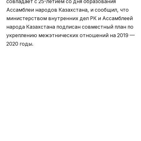
совпадает с 25-летием со дня образования
Ассамблеи народов Казахстана, и сообщил, что
министерством внутренних дел РК и Ассамблеей
народа Казахстана подписан совместный план по
укреплению межэтнических отношений на 2019 —
2020 годы.
«Департамент полиции Жамбылской области, как
и все наше государство, является
многонациональным, — подчеркнул полковник
полиции Р.Курумбаев. — Сотрудники более 20
национальностей служат в наших рядах,
добросовестно выполняя служебные обязанности
по охране правопорядка, и не принимают во
внимание этнический фактор».
В ходе встречи выступила заместитель АНК