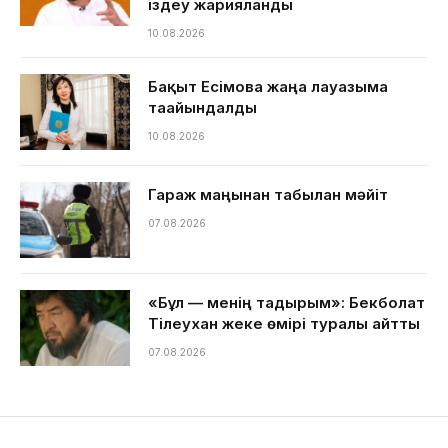
іздеу жарияланды
10.08.2026
Бақыт Есімова жаңа лауазымға
тағайындалды
10.08.2026
Гараж маңынан табылған мәйіт
07.08.2026
«Бұл — менің тағдырым»: Бекболат
Тілеухан жеке өмірі туралы айтты
07.08.2026