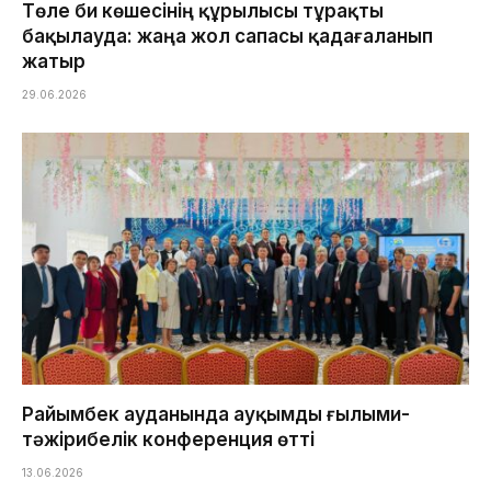
Төле би көшесінің құрылысы тұрақты
бақылауда: жаңа жол сапасы қадағаланып
жатыр
29.06.2026
Райымбек ауданында ауқымды ғылыми-
тәжірибелік конференция өтті
13.06.2026