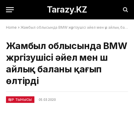
Tarazy.KZ
Home
»
Жамбыл облысында BMW жүргізушісі әйел мен үш айлық баланы қағып өлтірді
Жамбыл облысында BMW
жүргізушісі әйел мен үш
айлық баланы қағып
өлтірді
ӨҢІР ТЫНЫСЫ
05.03.2020