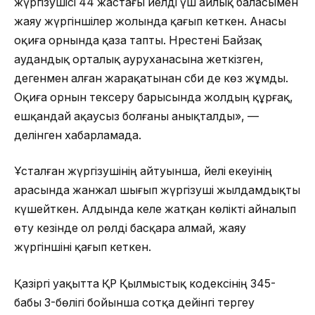
жүргізушісі 44 жастағы әйелді үш айлық баласымен
жаяу жүргіншілер жолында қағып кеткен. Анасы
оқиға орнында қаза тапты. Нәрестені Байзақ
аудандық орталық ауруханасына жеткізген,
дегенмен алған жарақатынан сәби де көз жұмды.
Оқиға орнын тексеру барысында жолдың құрғақ,
ешқандай ақаусыз болғаны анықталды», —
делінген хабарламада.
Ұсталған жүргізушінің айтуынша, әйелі екеуінің
арасында жанжал шығып жүргізуші жылдамдықты
күшейткен. Алдында келе жатқан көлікті айналып
өту кезінде ол рөлді басқара алмай, жаяу
жүргіншіні қағып кеткен.
Қазіргі уақытта ҚР Қылмыстық кодексінің 345-
бабы 3-бөлігі бойынша сотқа дейінгі тергеу