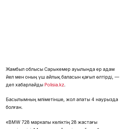
Жамбыл облысы Сарыкемер ауылында ер адам
әйел мен оның үш айлық баласын қағып өлтірді, —
деп хабарлайды
Polisia.kz
.
Басылымның мәліметінше, жол апаты 4 наурызда
болған.
«BMW 728 маркалы көліктің 28 жастағы