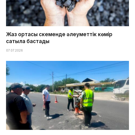
Жаз ортасы Өскеменде әлеуметтік көмір
сатыла бастады
07.07.2026