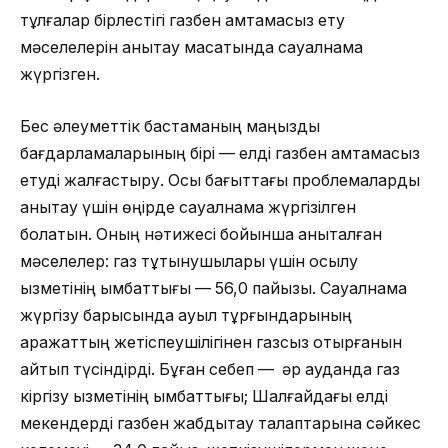
тұлғалар бірлестігі газбен қамтамасыз ету
мәселелерін анықтау мақсатында сауалнама
жүргізген.
Бес әлеуметтік бастаманың маңызды
бағдарламаларының бірі — елді газбен қамтамасыз
етуді жалғастыру. Осы бағыттағы проблемаларды
анықтау үшін өңірде сауалнама жүргізілген
болатын. Оның нәтижесі бойынша анықталған
мәселелер: газ тұтынушылары үшін қосылу
қызметінің қымбаттығы — 56,0 пайызы. Сауалнама
жүргізу барысында ауыл тұрғындарының
қаражаттың жетіспеушілігінен газсыз отырғанын
айтып түсіндірді. Бұған себеп — әр ауданда газ
кіргізу қызметінің қымбаттығы; Шалғайдағы елді
мекендерді газбен жабдықтау талаптарына сәйкес