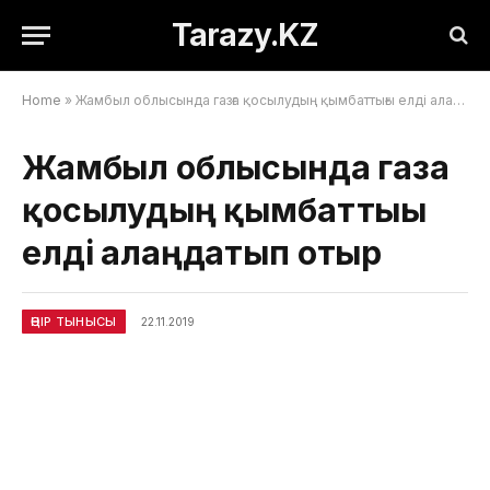
Tarazy.KZ
Home
»
Жамбыл облысында газға қосылудың қымбаттығы елді алаңдатып отыр
Жамбыл облысында газға
қосылудың қымбаттығы
елді алаңдатып отыр
ӨҢІР ТЫНЫСЫ
22.11.2019