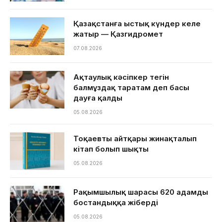
Қазақстанға ыстық күндер келе
жатыр — Қазгидромет
07.08.2026
Ақтаулық кәсіпкер тегін
балмұздақ таратам деп басы
дауға қалды
05.08.2026
Тоқаевтың айтқары жинақталып
кітап болып шықты
05.08.2026
Рақымшылық шарасы 620 адамды
бостандыққа жіберді
05.08.2026