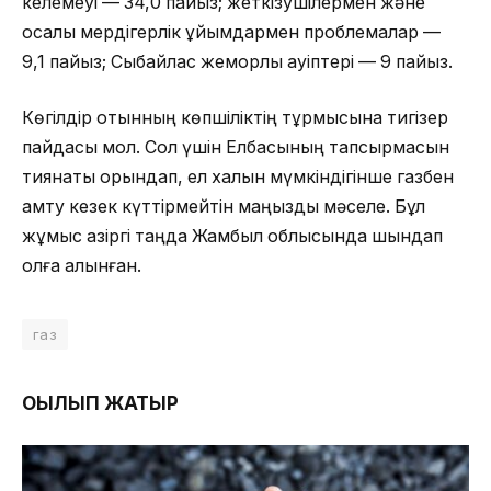
келемеуі — 34,0 пайыз; жеткізушілермен және
қосалқы мердігерлік ұйымдармен проблемалар —
9,1 пайыз; Сыбайлас жемқорлық қауіптері — 9 пайыз.
Көгілдір отынның көпшіліктің тұрмысына тигізер
пайдасы мол. Сол үшін Елбасының тапсырмасын
тиянақты орындап, ел халқын мүмкіндігінше газбен
қамту кезек күттірмейтін маңызды мәселе. Бұл
жұмыс қазіргі таңда Жамбыл облысында шындап
қолға алынған.
газ
ОҚЫЛЫП ЖАТЫР