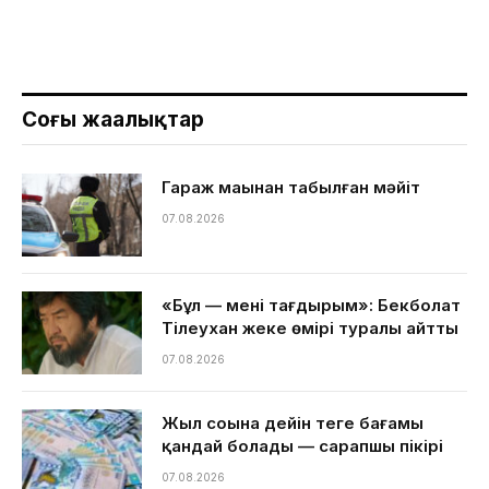
Соңғы жаңалықтар
Гараж маңынан табылған мәйіт
07.08.2026
«Бұл — менің тағдырым»: Бекболат
Тілеухан жеке өмірі туралы айтты
07.08.2026
Жыл соңына дейін теңге бағамы
қандай болады — сарапшы пікірі
07.08.2026