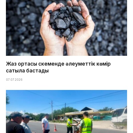
Жаз ортасы Өскеменде әлеуметтік көмір
сатыла бастады
07.07.2026