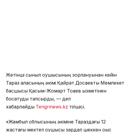
Жетінші сынып оқушысының зорлануынан кейін
Тараз қаласының әкімі Қайрат Досаевты Мемлекет
басшысы Қасым-Жомарт Тоқаев қызметінен
босатуды тапсырды, — деп
хабарлайды
Tengrinews.kz
тілшісі.
«Жамбыл облысының әкіміне Тараздағы 12
жастағы мектеп оқушысы зардап шеккен оқыс