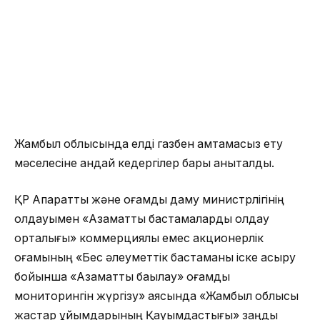
Жамбыл облысында елді газбен қамтамасыз ету
мәселесіне қандай кедергілер бары анықталды.
ҚР Ақпараттық және қоғамдық даму министрлігінің
қолдауымен «Азаматтық бастамаларды қолдау
орталығы» коммерциялық емес акционерлік
қоғамының «Бес әлеуметтік бастаманы іске асыру
бойынша «Азаматтық бақылау» қоғамдық
мониторингін жүргізу» аясында «Жамбыл облысы
жастар ұйымдарының Қауымдастығы» заңды