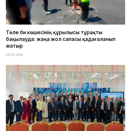
Төле би көшесінің құрылысы тұрақты
бақылауда: жаңа жол сапасы қадағаланып
жатыр
29.06.2026