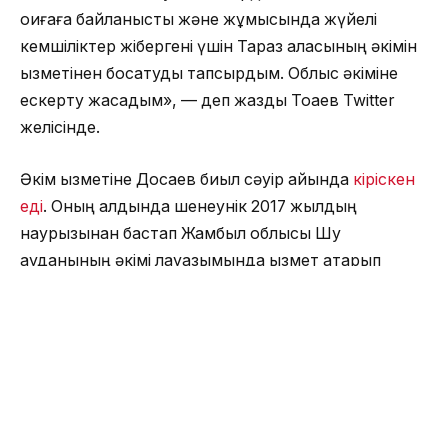
оқиғаға байланысты және жұмысында жүйелі
кемшіліктер жібергені үшін Тараз қаласының әкімін
қызметінен босатуды тапсырдым. Облыс әкіміне
ескерту жасадым», — деп жазды Тоқаев Twitter
желісінде.
Әкім қызметіне Досаев биыл сәуір айында
кіріскен
еді
. Оның алдында шенеунік 2017 жылдың
наурызынан бастап Жамбыл облысы Шу
ауданының әкімі лауазымында қызмет атқарып
келген еді.
Еске салайық, 18 қарашада 12 жастағы қыз мектептің
әжетханасында зорланғаны
белгілі
болды
. Оқиға жағдай әжетханада болған. Ата-
аналардың айтуынша, мұнда кім көрінген келіп-
кетеді екен. Себебі мектептің сол қапталында ішке