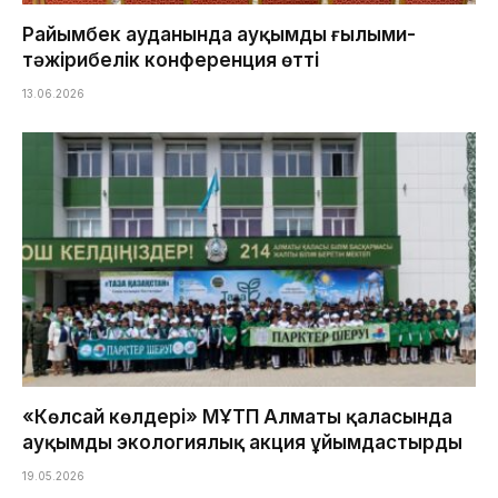
Райымбек ауданында ауқымды ғылыми-
тәжірибелік конференция өтті
13.06.2026
«Көлсай көлдері» МҰТП Алматы қаласында
ауқымды экологиялық акция ұйымдастырды
19.05.2026