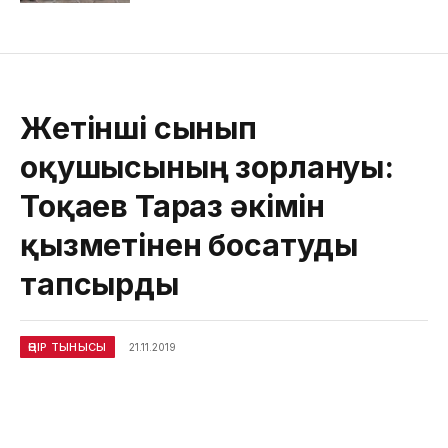
Жетінші сынып
оқушысының зорлануы:
Тоқаев Тараз әкімін
қызметінен босатуды
тапсырды
ӨҢІР ТЫНЫСЫ
21.11.2019