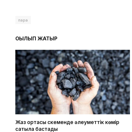
пара
ОҚЫЛЫП ЖАТЫР
Жаз ортасы Өскеменде әлеуметтік көмір
сатыла бастады