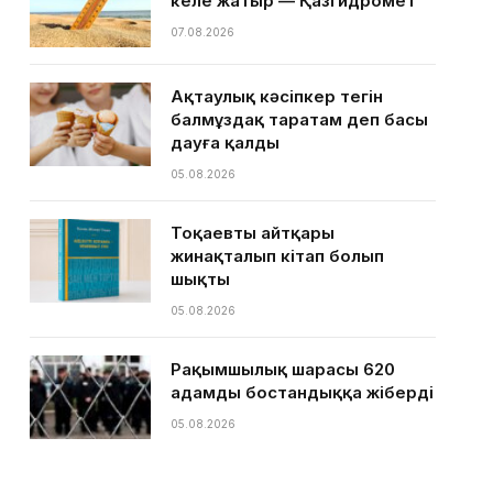
келе жатыр — Қазгидромет
07.08.2026
Ақтаулық кәсіпкер тегін
балмұздақ таратам деп басы
дауға қалды
05.08.2026
Тоқаевтың айтқары
жинақталып кітап болып
шықты
05.08.2026
Рақымшылық шарасы 620
адамды бостандыққа жіберді
05.08.2026