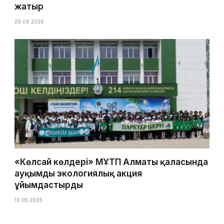
жатыр
29.06.2026
«Көлсай көлдері» МҰТП Алматы қаласында
ауқымды экологиялық акция
ұйымдастырды
19.05.2026