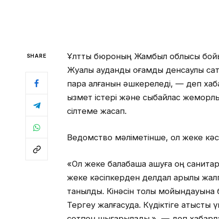
Ұлттық бюроның Жамбыл облысы бо
SHARE
Жуалы аудандық қоғамдық денсаулық с
пара алғанын әшкереледі, — деп ха
қызмет істері және сыбайлас жемқорлыққ
сілтеме жасап.
Ведомство мәліметінше, ол жеке кәс
«Ол жеке балабақша ашуға оң санита
жеке кәсіпкерден делдал арқылы жал
танылды. Кінәсін толық мойындауына 
Тергеу жалғасуда. Күдіктіге қатысты 
сотпен шығарылады.», — деп хабарлад