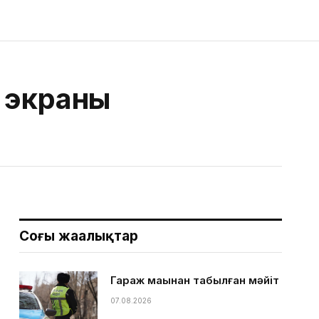
К экраны
Соңғы жаңалықтар
Гараж маңынан табылған мәйіт
07.08.2026