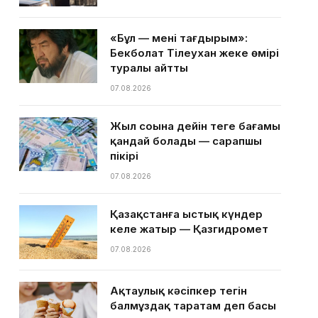
«Бұл — менің тағдырым»:
Бекболат Тілеухан жеке өмірі
туралы айтты
07.08.2026
Жыл соңына дейін теңге бағамы
қандай болады — сарапшы
пікірі
07.08.2026
Қазақстанға ыстық күндер
келе жатыр — Қазгидромет
07.08.2026
Ақтаулық кәсіпкер тегін
балмұздақ таратам деп басы