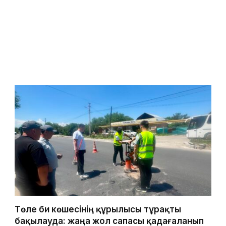
Төле би көшесінің құрылысы тұрақты
бақылауда: жаңа жол сапасы қадағаланып