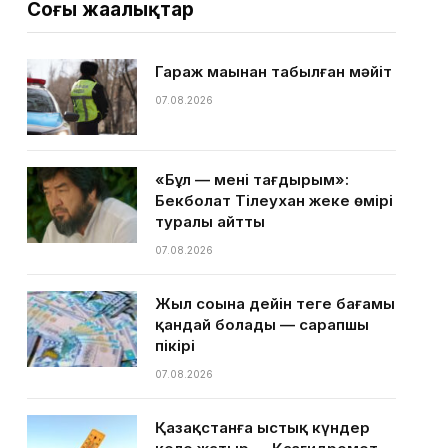
Соңғы жаңалықтар
Гараж маңынан табылған мәйіт
07.08.2026
«Бұл — менің тағдырым»:
Бекболат Тілеухан жеке өмірі
туралы айтты
07.08.2026
Жыл соңына дейін теңге бағамы
қандай болады — сарапшы
пікірі
07.08.2026
Қазақстанға ыстық күндер