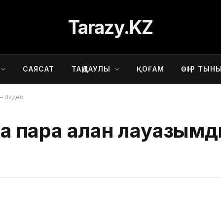
Tarazy.KZ
САЯСАТ
ТАҢДАУЛЫ
ҚОҒАМ
ӨҢІР ТЫН
 — Видео
пара алған лауазымды