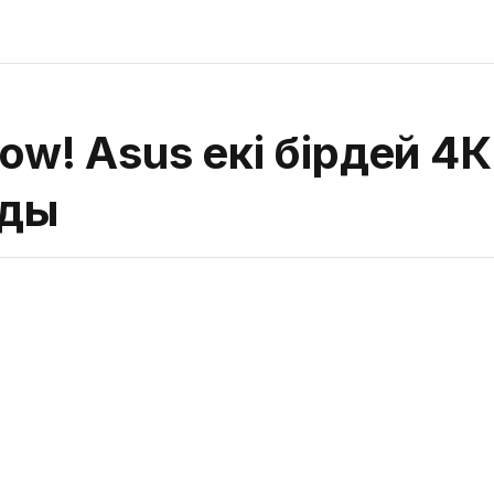
row! Asus екі бірдей 4
ады