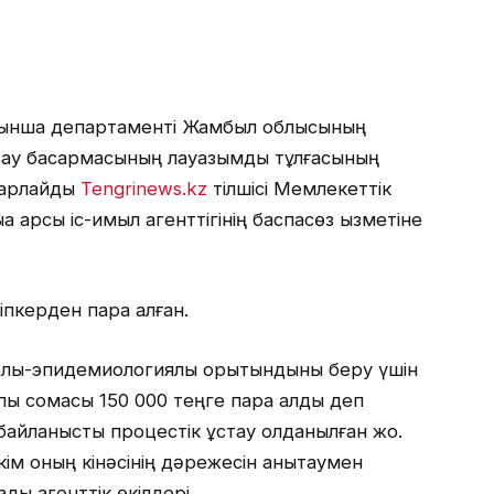
йынша департаменті Жамбыл облысының
ақтау басқармасының лауазымды тұлғасының
барлайды
Tengrinews.kz
тілшісі Мемлекеттік
а қарсы іс-қимыл агенттігінің баспасөз қызметіне
іпкерден пара алған.
рлық-эпидемиологиялық қорытындыны беру үшін
пы сомасы 150 000 теңге пара алды деп
байланысты процестік ұстау қолданылған жоқ.
үкім оның кінәсінің дәрежесін анықтаумен
ы агенттік өкілдері.