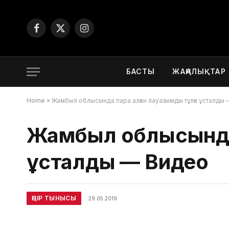
Facebook
X
Instagram
(Twitter)
БАСТЫ
ЖАҢАЛЫҚТАР
Home
»
Жамбыл облысында пара алған лауазымды тұлға ұсталды
Жамбыл облысында 
ұсталды — Видео
ӨҢІР ТЫНЫСЫ
29.05.2019