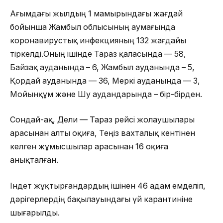
Ағымдағы жылдың 1 мамырындағы жағдай
бойынша Жамбыл облысының аумағында
коронавирустық инфекцияның 132 жағдайы
тіркелді.Оның ішінде Тараз қаласында — 58,
Байзақ ауданында – 6, Жамбыл ауданында – 5,
Қордай ауданында — 36, Меркі ауданында — 3,
Мойынқұм және Шу аудандарында – бір-бірден.
Сондай-ақ, Дели — Тараз рейсі жолаушылары
арасынан алты оқиға, Теңіз вахталық кентінен
келген жұмысшылар арасынан 16 оқиға
анықталған.
Індет жұқтырғандардың ішінен 46 адам емделіп,
дәрігерлердің бақылауындағы үй карантиніне
шығарылды.