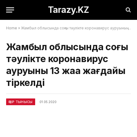
Tarazy.KZ
Home
»
Жамбыл облысында соңғы тәулікте коронавирус ауруының 13 жаңа жағдайы тіркелді
Жамбыл облысында соңғы
тәулікте коронавирус
ауруының 13 жаңа жағдайы
тіркелді
ӨҢІР ТЫНЫСЫ
01.05.2020