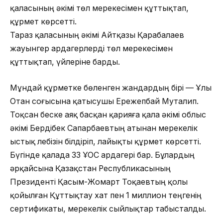
қаласының әкімі төл мерекесімен құттықтап,
құрмет көрсетті.
Тараз қаласының әкімі Айтқазы Қарабалаев
жауынгер ардагерлерді төл мерекесімен
құттықтап, үйлеріне барды.
Мұндай құрметке бөленген жандардың бірі — Ұлы
Отан соғысына қатысушы Ережепбай Муталип.
Тоқсан беске аяқ басқан қарияға қала әкімі облыс
әкімі Бердібек Сапарбаевтың атынан мерекелік
ыстық лебізін білдіріп, лайықты құрмет көрсетті.
Бүгінде қалада 33 ҰОС ардагері бар. Бұлардың
әрқайсына Қазақстан Республикасының
Президенті Қасым-Жомарт Тоқаевтың қолы
қойылған Құттықтау хат пен 1 миллион теңгенің
сертификаты, мерекелік сыйлықтар табысталды.