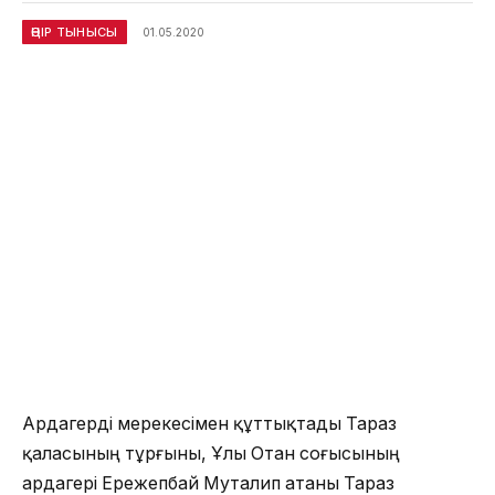
ӨҢІР ТЫНЫСЫ
01.05.2020
Ардагерді мерекесімен құттықтады Тараз
қаласының тұрғыны, Ұлы Отан соғысының
ардагері Ережепбай Муталип атаны Тараз