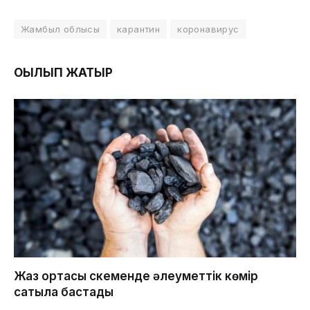
Жамбыл облысы
карантин
коронавирус
ОҚЫЛЫП ЖАТЫР
Жаз ортасы Өскеменде әлеуметтік көмір
сатыла бастады