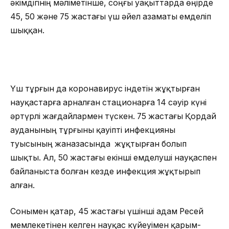
әкімдігінің мәліметінше, соңғы уақыттарда өңірде
45, 50 және 75 жастағы үш әйел азаматы емделіп
шыққан.
Үш тұрғын да коронавирус індетін жұқтырған
науқастарға арналған стационарға 14 сәуір күні
әртүрлі жағдайлармен түскен. 75 жастағы Қордай
ауданының тұрғыны қауіпті инфекцияны
туысының жаназасында жұқтырған болып
шықты. Ал, 50 жастағы екінші емделуші науқаспен
байланыста болған кезде инфекция жұқтырып
алған.
Сонымен қатар, 45 жастағы үшінші адам Ресей
мемлекетінен келген науқас күйеуімен қарым-