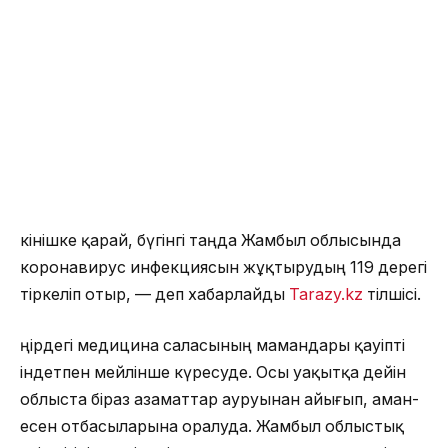
Өкінішке қарай, бүгінгі таңда Жамбыл облысында
коронавирус инфекциясын жұқтырудың 119 дерегі
тіркеліп отыр, — деп хабарлайды
Tarazy.kz
тілшісі.
Өңірдегі медицина саласының мамандары қауіпті
індетпен мейлінше күресуде. Осы уақытқа дейін
облыста біраз азаматтар ауруынан айығып, аман-
есен отбасыларына оралуда. Жамбыл облыстық