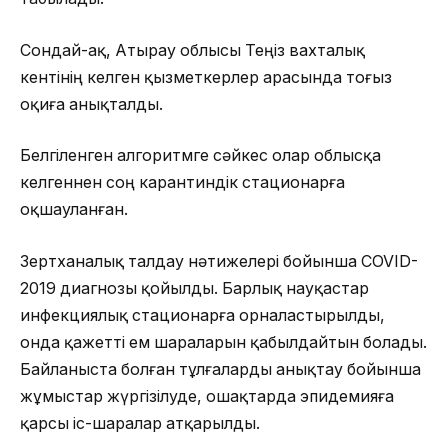
Сондай-ақ, Атырау облысы Теңіз вахталық
кентінің келген қызметкерлер арасында тоғыз
оқиға анықталды.
Белгіленген алгоритмге сәйкес олар облысқа
келгеннен соң карантиндік стационарға
оқшауланған.
Зертханалық талдау нәтижелері бойынша COVID-
2019 диагнозы қойылды. Барлық науқастар
инфекциялық стационарға орналастырылды,
онда қажетті ем шараларын қабылдайтын болады.
Байланыста болған тұлғаларды анықтау бойынша
жұмыстар жүргізілуде, ошақтарда эпидемияға
қарсы іс-шаралар атқарылды.