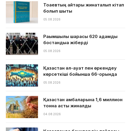
Тоқаевтың айтқары жинақталып кітап
болып шықты
05.08.2026
Рақымшылық шарасы 620 адамды
бостандыққа жіберді
05.08.2026
Қазақстан әл-ауқат пен өркендеу
көрсеткіші бойынша 66-орында
05.08.2026
Қазақстан қамбаларына 1,6 миллион
тонна астық жиналды
04.08.2026