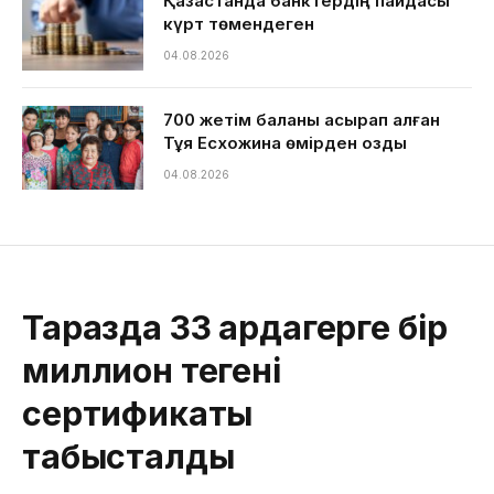
Қазақстанда банктердің пайдасы
күрт төмендеген
04.08.2026
700 жетім баланы асырап алған
Тұяқ Есхожина өмірден озды
04.08.2026
Таразда 33 ардагерге бір
миллион теңгенің
сертификаты
табысталды