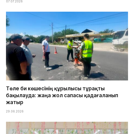
07.07.2026
Төле би көшесінің құрылысы тұрақты
бақылауда: жаңа жол сапасы қадағаланып
жатыр
29.06.2026