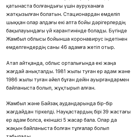
қатынаста болғандығы үшін ауруханаға
жатқызылған болатын. Стационардан емделіп
шыққан олар алдағы екі апта бойы дәрігерлердің
бақылауындағы үй карантинінде болады. Бүгінде
Жамбыл облысы бойынша коронавирус індетінен
емделгендердің саны 46 адамға жетіп отыр.
Атап айтқанда, облыс орталығында екі жаңа
жағдай анықталды. 1981 жылы туған ер адам және
1986 жылы туған әйел бұған дейін ауырғандармен
байланыста болып, жұқтырып алған.
Жамбыл және Байзақ аудандарында бір-бір
жағдайдан тіркелді. Науқастардың бірі 39 жастағы
ер адам болса, екіншісі 5 жасар бала. Олар да
жақын байланыста болған тұлғалар болып
табылады.