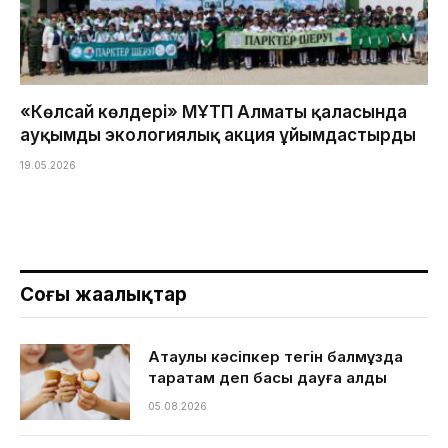
«Көлсай көлдері» МҰТП Алматы қаласында
ауқымды экологиялық акция ұйымдастырды
19.05.2026
Соңғы жаңалықтар
Ақтаулық кәсіпкер тегін балмұздақ
таратам деп басы дауға қалды
05.08.2026