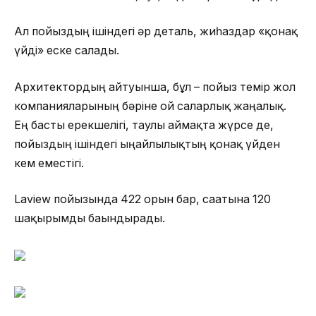
Ал пойыздың ішіндегі әр деталь, жиһаздар «қонақ
үйді» еске салады.
Архитектордың айтуынша, бұл – пойыз темір жол
компанияларының бәріне ой саларлық жаңалық.
Ең басты ерекшелігі, таулы аймақта жүрсе де,
пойыздың ішіндегі ыңғайлылықтың қонақ үйден
кем еместігі.
Laview пойызында 422 орын бар, сағатына 120
шақырымды бағындырады.