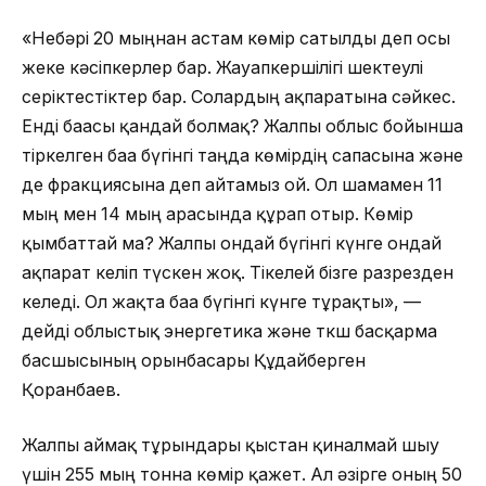
«Небәрі 20 мыңнан астам көмір сатылды деп осы
жеке кәсіпкерлер бар. Жауапкершілігі шектеулі
серіктестіктер бар. Солардың ақпаратына сәйкес.
Енді бағасы қандай болмақ? Жалпы облыс бойынша
тіркелген баға бүгінгі таңда көмірдің сапасына және
де фракциясына деп айтамыз ғой. Ол шамамен 11
мың мен 14 мың арасында құрап отыр. Көмір
қымбаттай ма? Жалпы ондай бүгінгі күнге ондай
ақпарат келіп түскен жоқ. Тікелей бізге разрезден
келеді. Ол жақта баға бүгінгі күнге тұрақты», —
дейді облыстық энергетика және ткш басқарма
басшысының орынбасары Құдайберген
Қорғанбаев.
Жалпы аймақ тұрғындары қыстан қиналмай шығу
үшін 255 мың тонна көмір қажет. Ал әзірге оның 50