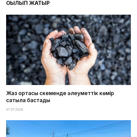
ОҚЫЛЫП ЖАТЫР
Жаз ортасы Өскеменде әлеуметтік көмір
сатыла бастады
07.07.2026