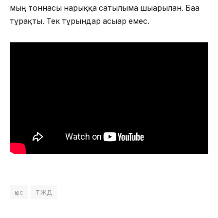
мың тоннасы нарыққа сатылымға шығарылған. Баға
тұрақты. Тек тұрғындар асығар емес.
қыс
ТЖД