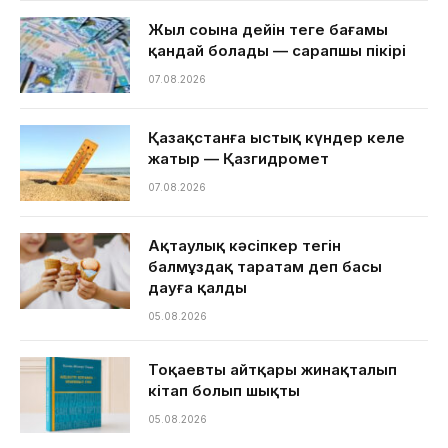
Жыл соңына дейін теңге бағамы
қандай болады — сарапшы пікірі
07.08.2026
Қазақстанға ыстық күндер келе
жатыр — Қазгидромет
07.08.2026
Ақтаулық кәсіпкер тегін
балмұздақ таратам деп басы
дауға қалды
05.08.2026
Тоқаевтың айтқары жинақталып
кітап болып шықты
05.08.2026