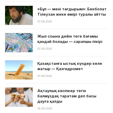
«Бұл — менің тағдырым»: Бекболат
Тілеухан жеке өмірі туралы айтты
07.08.2026
Жыл соңына дейін теңге бағамы
қандай болады — сарапшы пікірі
07.08.2026
Қазақстанға ыстық күндер келе
жатыр — Қазгидромет
07.08.2026
Ақтаулық кәсіпкер тегін
балмұздақ таратам деп басы
дауға қалды
05.08.2026