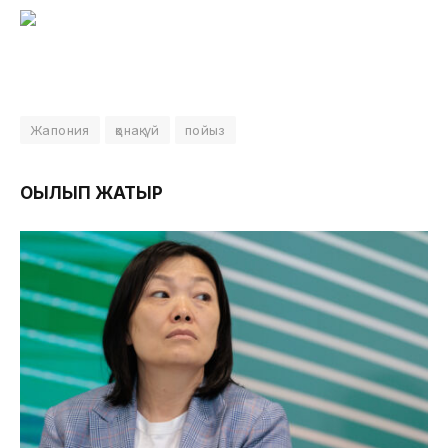
Жапония
қонақ үй
пойыз
ОҚЫЛЫП ЖАТЫР