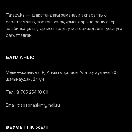
Tarazy.kz — Қазақстандағы заманауи ақпараттық-
сараптамалық портал, өз оқырмандарына сенімді әрі
кәсіби жаңалықтар мен талдау материалдарын ұсынуға
бағытталған.
БАЙЛАНЫС
Мекен-жайымыз: ҚР, Алматы қаласы Алатау ауданы 20-
шағынаудан, 24 үй
Тел.: 8 705 254 10 60
Email: trabzonaskim@mail.ru
ӘЛЕУМЕТТІК ЖЕЛІ