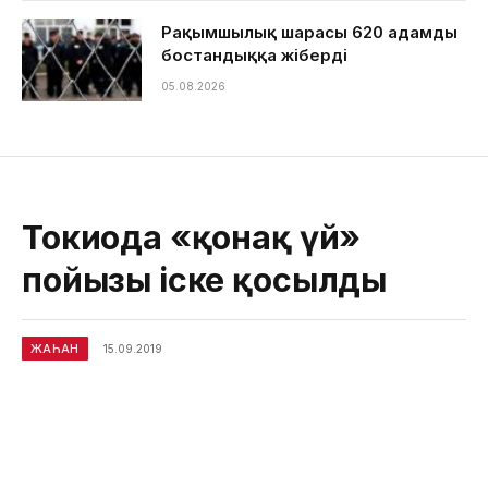
Рақымшылық шарасы 620 адамды
бостандыққа жіберді
05.08.2026
Токиода «қонақ үй»
пойызы іске қосылды
ЖАҺАН
15.09.2019