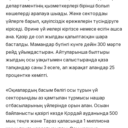
департаментінің қызметкерлері бірінші болып
көшелерді аралауға шығады. Жеке сектордағы
үйлерге барып, қауіпсіздік ережелерін түсіндіруге
кіріседі. Әрине үй иелері кіргізсе немесе есігін ашса
ғана. Қазір де сол жылдағы қалыптасқан шара
басталды. Мамандар бүгінгі күнге дейін 300 мәрте
рейд ұйымдастырған. Айтуларынша былтырғы
жылдың осы уақытымен салыстырғанда қаза
тапқандар саны 3 есеге, ал жарақат алғандар 25
процентке кеміпті.
«Оқиғалардың басым бөлігі осы тұрғын үй
секторындағы аз қамтылған тұрмысы нашар
отбасыларының үйлерінде орын алған. Осыған
байланысты қазіргі кезде Қордай ауданында 500
мың теңге және Тараз қаласында 1 миллионға