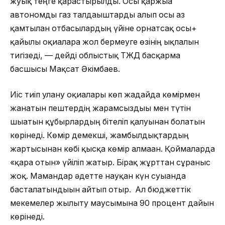
жуық теңге қарастырылды. Осы қаржыға
автономды газ талдағыштарды алып осы аз
қамтылған отбасылардың үйіне орнатсақ осы+
қайғылы оқиғаларға жол бермеуге өзінің ықпалын
тигізеді, — дейді облыстық ТЖД басқарма
басшысы Мақсат Әкімбаев.
Иіс тиіп улану оқиғалары көп жағдайда көмірмен
жанатын пештердің жарамсыздығы мен түтін
шығатын құбырлардың бітеліп қалуынан болатын
көрінеді. Көмір демекші, жамбылдықтардың
жартысынан көбі қысқа көмір алмаған. Қоймаларда
«қара отын» үйіліп жатыр. Бірақ жұрттан сұраныс
жоқ. Мамандар әдетте науқан күн суығанда
басталатындығын айтып отыр. Ал бюджеттік
мекемелер жылыту маусымына 90 процент дайын
көрінеді.