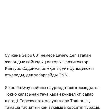
Су жаңа Seibu 001 немесе Laview деп аталған
жапондық пойыздың авторы – архитектор
Кадзуйо Сэдзима, ол «қонақ үй» функциясын
атқарады, деп хабарлайды CNN.
Seibu Railway пойызы наурызда іске қосылды, ол
Токио қаласынан тауға қарай күнделікті сапар
шегеді. Терезелері жолаушыларға Токионың
тамаша табиғатын кең ауқымда көрсетіп тұрады.