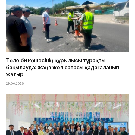
Төле би көшесінің құрылысы тұрақты
бақылауда: жаңа жол сапасы қадағаланып
жатыр
29.06.2026