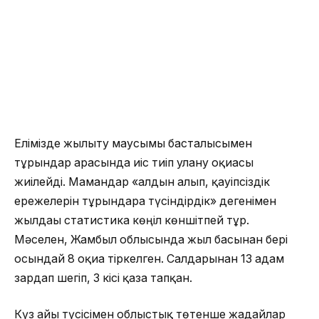
Елімізде жылыту маусымы басталысымен
тұрғындар арасында иіс тиіп улану оқиғасы
жиілейді. Мамандар «алдын алып, қауіпсіздік
ережелерін тұрғындарға түсіндірдік» дегенімен
жылдағы статистика көңіл көншітпей тұр.
Мәселен, Жамбыл облысында жыл басынан бері
осындай 8 оқиға тіркелген. Салдарынан 13 адам
зардап шегіп, 3 кісі қаза тапқан.
Күз айы түсісімен облыстық төтенше жағдайлар