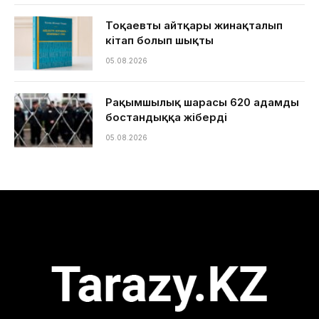
Тоқаевтың айтқары жинақталып
кітап болып шықты
05.08.2026
Рақымшылық шарасы 620 адамды
бостандыққа жіберді
05.08.2026