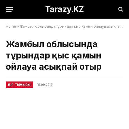
Tarazy.KZ
Home
»
Жамбыл облысында тұрғындар қыс қамын ойлауға асықпай отыр
Жамбыл облысында
тұрғындар қыс қамын
ойлауға асықпай отыр
ӨҢІР ТЫНЫСЫ
15.09.2019