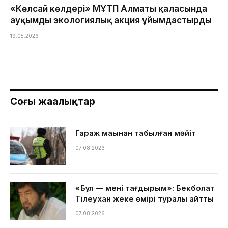
«Көлсай көлдері» МҰТП Алматы қаласында
ауқымды экологиялық акция ұйымдастырды
19.05.2026
Соңғы жаңалықтар
Гараж маңынан табылған мәйіт
07.08.2026
«Бұл — менің тағдырым»: Бекболат
Тілеухан жеке өмірі туралы айтты
07.08.2026