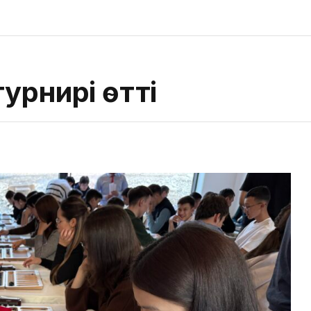
урнирі өтті