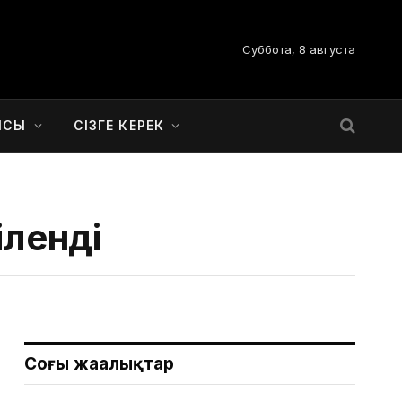
Суббота, 8 августа
ЫСЫ
СІЗГЕ КЕРЕК
іленді
Соңғы жаңалықтар