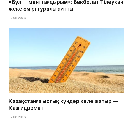
«Бұл — менің тағдырым»: Бекболат Тілеухан
жеке өмірі туралы айтты
07.08.2026
Қазақстанға ыстық күндер келе жатыр —
Қазгидромет
07.08.2026