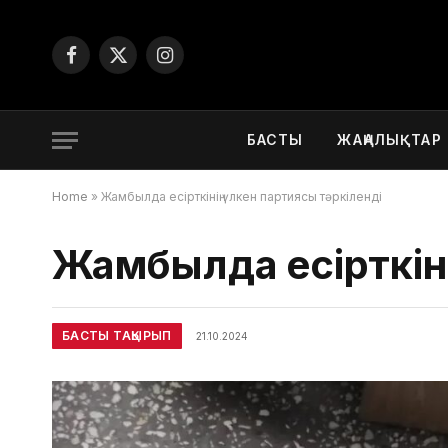
Facebook
X
Instagram
(Twitter)
БАСТЫ
ЖАҢАЛЫҚТАР
Home
»
Жамбылда есірткінің үлкен партиясы тәркіленді
Жамбылда есірткіні
БАСТЫ ТАҚЫРЫП
21.10.2024