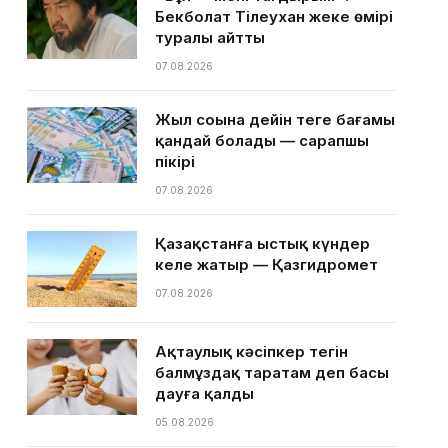
Бекболат Тілеухан жеке өмірі
туралы айтты
07.08.2026
Жыл соңына дейін теңге бағамы
қандай болады — сарапшы
пікірі
07.08.2026
Қазақстанға ыстық күндер
келе жатыр — Қазгидромет
07.08.2026
Ақтаулық кәсіпкер тегін
балмұздақ таратам деп басы
дауға қалды
05.08.2026