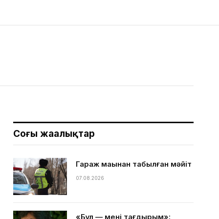
Соңғы жаңалықтар
Гараж маңынан табылған мәйіт
07.08.2026
«Бұл — менің тағдырым»: