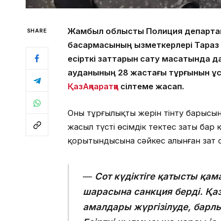
Жамбыл облыстық Полиция департамен
SHARE
басқармасының қызметкерлері Тараз
есірткі заттарын сату мақсатында д
ауданының 28 жастағы тұрғынын ұс
ҚазАқпаратқа
сілтеме жасап.
Оның тұрғылықты жерін тінту барысынд
жасыл түсті өсімдік тектес заты бар
қорытындысына сәйкес алынған зат са
—
Сот күдіктіге қатысты қама
шарасына санкция берді. Қазі
амалдары жүргізілуде, барл