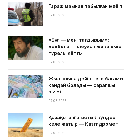
Гараж маңынан табылған мәйіт
07.08.2026
«Бұл — менің тағдырым»:
Бекболат Тілеухан жеке өмірі
туралы айтты
07.08.2026
Жыл соңына дейін теңге бағамы
қандай болады — сарапшы
пікірі
07.08.2026
Қазақстанға ыстық күндер
келе жатыр — Қазгидромет
07.08.2026