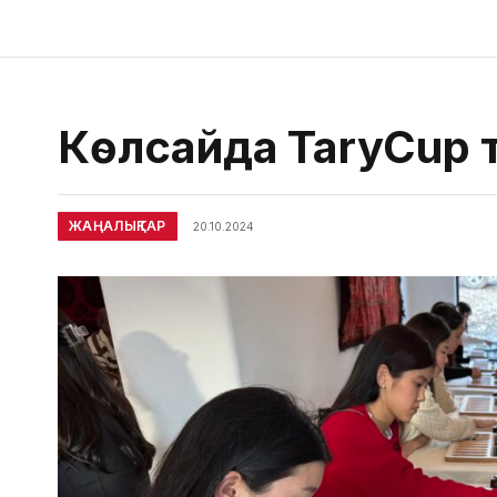
Көлсайда TaryCup т
ЖАҢАЛЫҚТАР
20.10.2024