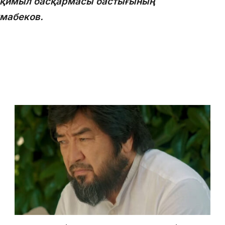
с-қимыл басқармасы бастығының
мабеков.