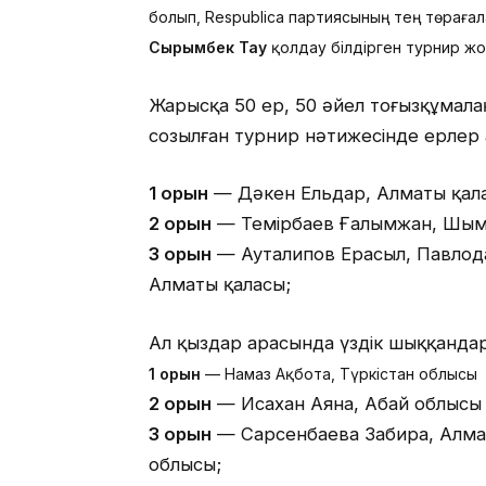
болып, Respublica партиясының тең төрағал
Сырымбек Тау
қолдау білдірген турнир ж
Жарысқа 50 ер, 50 әйел тоғызқұмалақ
созылған турнир нәтижесінде ерлер 
1 орын
— Дәкен Ельдар, Алматы қал
2 орын
— Темірбаев Ғалымжан, Шым
3 орын
— Ауталипов Ерасыл, Павлод
Алматы қаласы;
Ал қыздар арасында үздік шыққандар
1 орын
— Намаз Ақбота, Түркістан облысы
2 орын
— Исахан Аяна, Абай облысы
3 орын
— Сарсенбаева Забира, Алма
облысы;