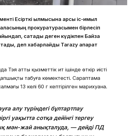
ті Есірткі қылмысына қарсы іс-қимыл
 қаласының прокуратурасымен бірлесіп
айындап, сақтады деген күдікпен Байзақ
тады, деп хабарлайды Tarazy ақпарат
а Тэя атты қызметтік ит ішінде өткір иісті
 қапшықты табуға көмектесті. Сараптама
лмағы 13 келі 60 г кептірілген марихуана.
уға алу түріндегі бұлтартпау
ргі уақытта сотқа дейінгі тергеу
ық мән-жай анықталуда, — дейді ПД