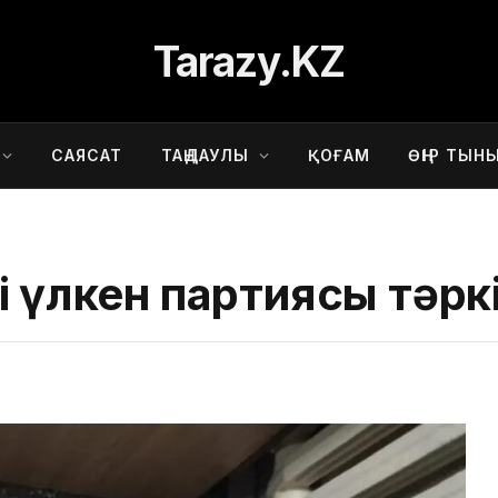
Tarazy.KZ
САЯСАТ
ТАҢДАУЛЫ
ҚОҒАМ
ӨҢІР ТЫН
ң үлкен партиясы тәрк