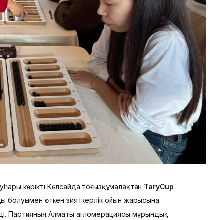
уһары көрікті Көлсайда тоғызқұмалақтан
TaryCup
ы болуымен өткен зияткерлік ойын жарысына
лді. Партияның Алматы агломерациясы мұрындық