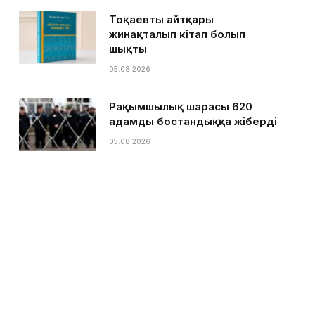
Тоқаевтың айтқары
жинақталып кітап болып
шықты
05.08.2026
Рақымшылық шарасы 620
адамды бостандыққа жіберді
05.08.2026