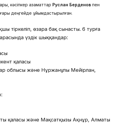
ары, кәсіпкер азаматтар
Руслан Берденов
пен
оғары деңгейде ұйымдастырылған.
шы тіркеліп, өзара бақ сынасты. 6 турға
арасында үздік шыққандар:
асы
кент қаласы
ар облысы және Нұржанұлы Мейірлан,
:
ты қаласы және Мақсатқызы Ақнұр, Алматы