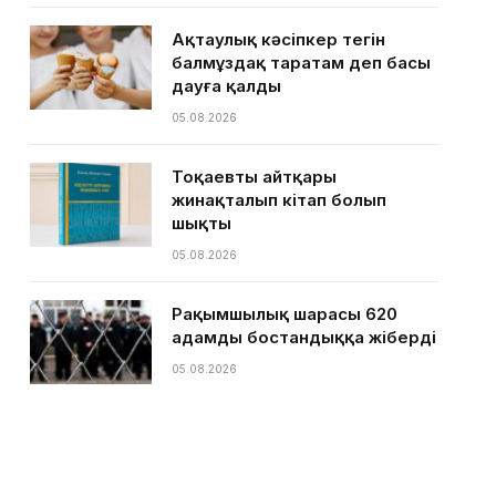
Ақтаулық кәсіпкер тегін
балмұздақ таратам деп басы
дауға қалды
05.08.2026
Тоқаевтың айтқары
жинақталып кітап болып
шықты
05.08.2026
Рақымшылық шарасы 620
адамды бостандыққа жіберді
05.08.2026