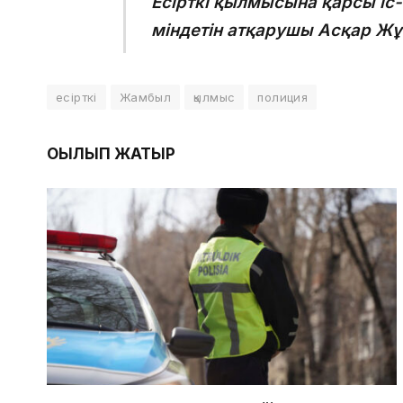
Есірткі қылмысына қарсы і
міндетін атқарушы Асқар Жұ
есірткі
Жамбыл
қылмыс
полиция
ОҚЫЛЫП ЖАТЫР