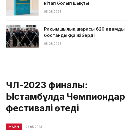
кітап болып шықты
05.08.2026
Рақымшылық шарасы 620 адамды
бостандыққа жіберді
05.08.2026
ЧЛ-2023 финалы:
Ыстамбұлда Чемпиондар
фестивалі өтеді
ЖАҺАН
27.05.2023