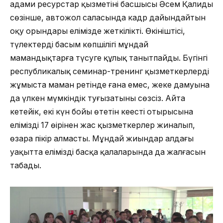
адами ресурстар қызметінің басшысы Әсем Қалидың
сөзінше, автожол саласында кадр дайындайтын
оқу орындары елімізде жеткілікті. Өкініштісі,
түлектердің басым көпшілігі мұндай
мамандықтарға түсуге құлық танытпайды. Бүгінгі
республикалық семинар-тренинг қызметкерлердің
жұмыста маман ретінде ғана емес, жеке дамуына
да үлкен мүмкіндік туғызатыны сөзсіз. Айта
кетейік, екі күн бойы өтетін кеңестің отырысына
еліміздің 17 өңірінен жас қызметкерлер жиналып,
өзара пікір алмасты. Мұндай жиындар алдағы
уақытта еліміздің басқа қалаларында да жалғасын
табады.