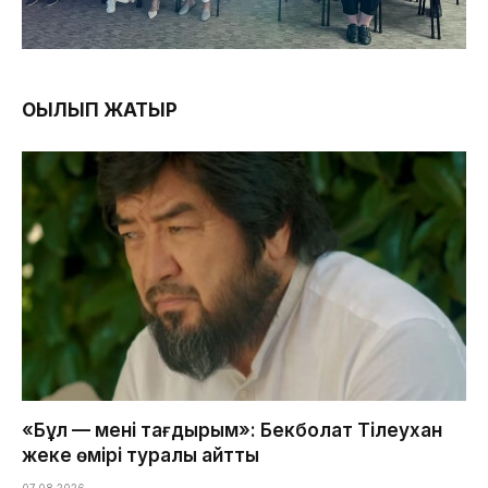
ОҚЫЛЫП ЖАТЫР
«Бұл — менің тағдырым»: Бекболат Тілеухан
жеке өмірі туралы айтты