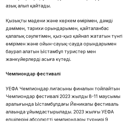
азық алып қайтады.
Қызықты мәдени және көркем өмірімен, дәмді
дәмімен, тарихи орындарымен, қайталанбас
қалалық сәулетімен, қыз-қыз қайнап жататын түнгі
өмірімен және ойын-сауық-сауда орындарымен
баурап алатын Ыстамбұл туристер мен
жанкүйерлерді асыға күтеді.
Чемпиондар фестивалі
УЕФА Чемпиондар лигасының финалын тойлайтын
Чемпиондар фестивалі 2023 жылдың 8-11 маусымы
аралығында Ыстамбұлдағы Йеникапы фестиваль
алаңында ұйымдастырылады. 2023 жылғы УЕФА
елшілерінің абсолютті чемпиондары турнирі 9
маусым күні сағат 16:00-де өтеді. Түркияның ресми