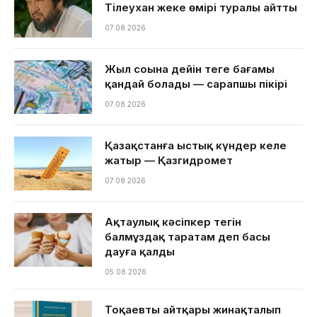
Тілеухан жеке өмірі туралы айтты
07.08.2026
Жыл соңына дейін теңге бағамы
қандай болады — сарапшы пікірі
07.08.2026
Қазақстанға ыстық күндер келе
жатыр — Қазгидромет
07.08.2026
Ақтаулық кәсіпкер тегін
балмұздақ таратам деп басы
дауға қалды
05.08.2026
Тоқаевтың айтқары жинақталып