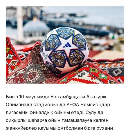
Биыл 10 маусымда Ыстамбұлдағы Ататүрік
Олимпиада стадионында УЕФА Чемпиондар
лигасының финалдық ойыны өтеді. Сұлу да
сиқырлы шаһарға ойын тамашалауға келген
жанкүйерлер қауымы футболмен бірге рухани