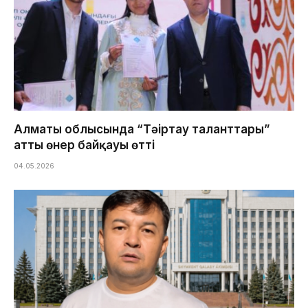
Алматы облысында “Тәңіртау таланттары”
атты өнер байқауы өтті
04.05.2026