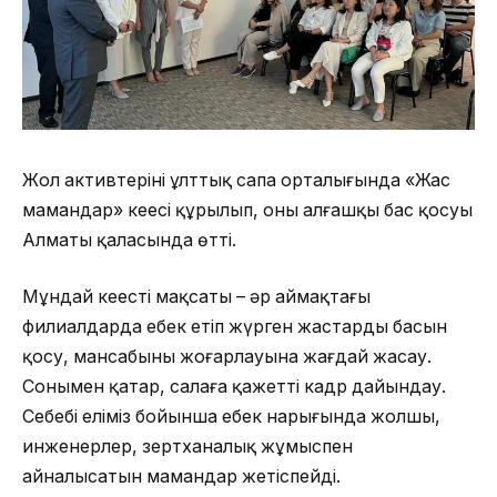
Жол активтерінің ұлттық сапа орталығында «Жас
мамандар» кеңесі құрылып, оның алғашқы бас қосуы
Алматы қаласында өтті.
Мұндай кеңестің мақсаты – әр аймақтағы
филиалдарда еңбек етіп жүрген жастардың басын
қосу, мансабының жоғарлауына жағдай жасау.
Сонымен қатар, салаға қажетті кадр дайындау.
Себебі еліміз бойынша еңбек нарығында жолшы,
инженерлер, зертханалық жұмыспен
айналысатын мамандар жетіспейді.