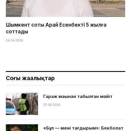
Шымкент соты Арай Есенбекті 5 жылға
соттады
24.04.2026
Соңғы жаңалықтар
Гараж маңынан табылған мәйіт
07.08.2026
«Бұл — менің тағдырым»: Бекболат