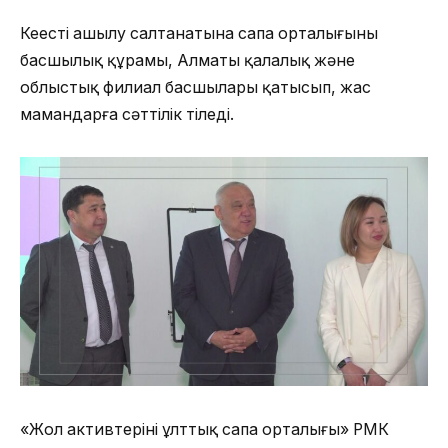
Кеңестің ашылу салтанатына сапа орталығының
басшылық құрамы, Алматы қалалық және
облыстық филиал басшылары қатысып, жас
мамандарға сәттілік тіледі.
«Жол активтерінің ұлттық сапа орталығы» РМК