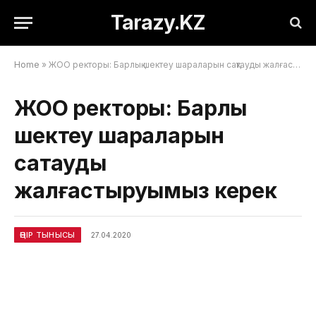
Tarazy.KZ
Home
»
ЖОО ректоры: Барлық шектеу шараларын сақтауды жалғастыруымыз керек
ЖОО ректоры: Барлық
шектеу шараларын
сақтауды
жалғастыруымыз керек
ӨҢІР ТЫНЫСЫ
27.04.2020