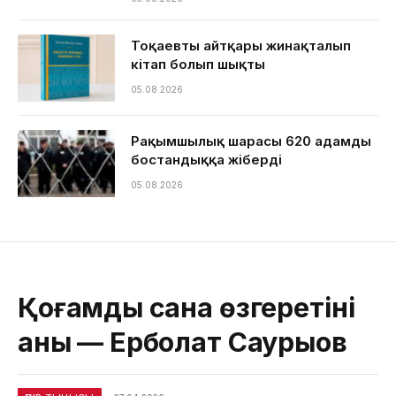
Тоқаевтың айтқары жинақталып
кітап болып шықты
05.08.2026
Рақымшылық шарасы 620 адамды
бостандыққа жіберді
05.08.2026
Қоғамдық сана өзгеретіні
анық — Ерболат Саурықов