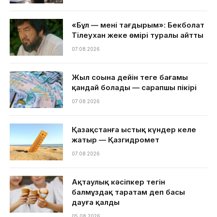
«Бұл — менің тағдырым»: Бекболат
Тілеухан жеке өмірі туралы айтты
07.08.2026
Жыл соңына дейін теңге бағамы
қандай болады — сарапшы пікірі
07.08.2026
Қазақстанға ыстық күндер келе
жатыр — Қазгидромет
07.08.2026
Ақтаулық кәсіпкер тегін
балмұздақ таратам деп басы
дауға қалды
05.08.2026