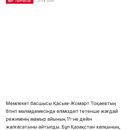
ӨҢІР ТЫНЫСЫ
27.04.2020
Мемлекет басшысы Қасым-Жомарт Тоқаевтың
бүгінгі мәлімдемесінде еліміздегі төтенше жағдай
режимінің мамыр айының 11-не дейін
жалғасатыны айтылды. Бұл Қазақстан халқының,