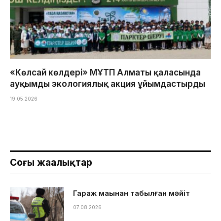
«Көлсай көлдері» МҰТП Алматы қаласында
ауқымды экологиялық акция ұйымдастырды
19.05.2026
Соңғы жаңалықтар
Гараж маңынан табылған мәйіт
07.08.2026