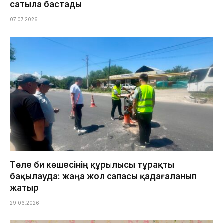
сатыла бастады
07.07.2026
Төле би көшесінің құрылысы тұрақты
бақылауда: жаңа жол сапасы қадағаланып
жатыр
29.06.2026