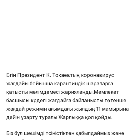
Бүгін Президент К. Тоқаевтың коронавирус
жағдайы бойынша карантиндік шараларға
қатысты мәлімдемесі жарияланды.Мемлекет
басшысы күрделі жағдайға байланысты төтенше
жағдай режимін ағымдағы жылдың 11 мамырына
дейін ұзарту туралы Жарлыққа қол қойды.
Біз бұл шешімді түсіністікпен қабылдаймыз және