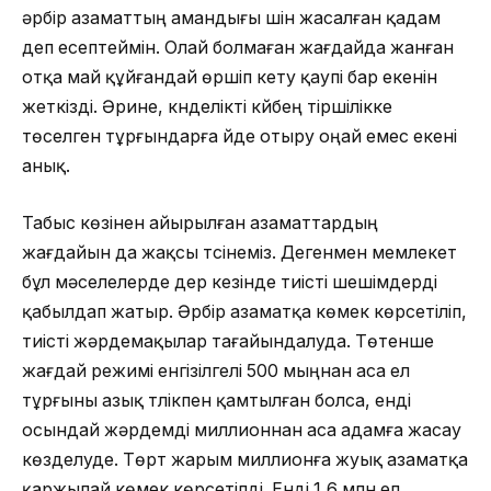
әрбір азаматтың амандығы үшін жасалған қадам
деп есептеймін. Олай болмаған жағдайда жанған
отқа май құйғандай өршіп кету қаупі бар екенін
жеткізді. Әрине, күнделікті күйбең тіршілікке
төселген тұрғындарға үйде отыру оңай емес екені
анық.
Табыс көзінен айырылған азаматтардың
жағдайын да жақсы түсінеміз. Дегенмен мемлекет
бұл мәселелерде дер кезінде тиісті шешімдерді
қабылдап жатыр. Әрбір азаматқа көмек көрсетіліп,
тиісті жәрдемақылар тағайындалуда. Төтенше
жағдай режимі енгізілгелі 500 мыңнан аса ел
тұрғыны азық түлікпен қамтылған болса, енді
осындай жәрдемді миллионнан аса адамға жасау
көзделуде. Төрт жарым миллионға жуық азаматқа
қаржылай көмек көрсетілді. Енді 1,6 млн ел