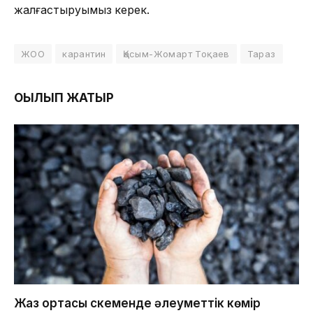
жалғастыруымыз керек.
ЖОО
карантин
Қасым-Жомарт Тоқаев
Тараз
ОҚЫЛЫП ЖАТЫР
Жаз ортасы Өскеменде әлеуметтік көмір