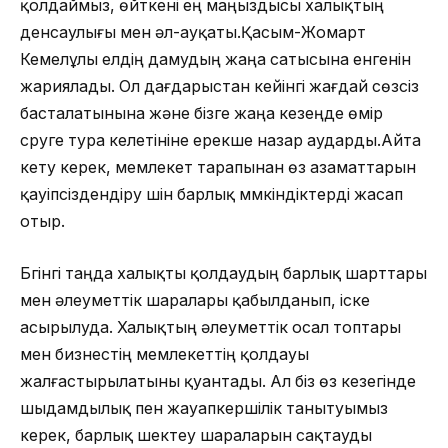
қолдаймыз, өйткені ең маңыздысы халықтың
денсаулығы мен әл-ауқаты.Қасым-Жомарт
Кемелұлы елдің дамудың жаңа сатысына енгенін
жариялады. Ол дағдарыстан кейінгі жағдай сөзсіз
басталатынына және бізге жаңа кезеңде өмір
сүруге тура келетініне ерекше назар аударды.Айта
кету керек, мемлекет тарапынан өз азаматтарын
қауіпсіздендіру үшін барлық мүмкіндіктерді жасап
отыр.
Бүгінгі таңда халықты қолдаудың барлық шарттары
мен әлеуметтік шаралары қабылданып, іске
асырылуда. Халықтың әлеуметтік осал топтары
мен бизнестің мемлекеттің қолдауы
жалғастырылатыны қуантады. Ал біз өз кезегінде
шыдамдылық пен жауапкершілік танытуымыз
керек, барлық шектеу шараларын сақтауды