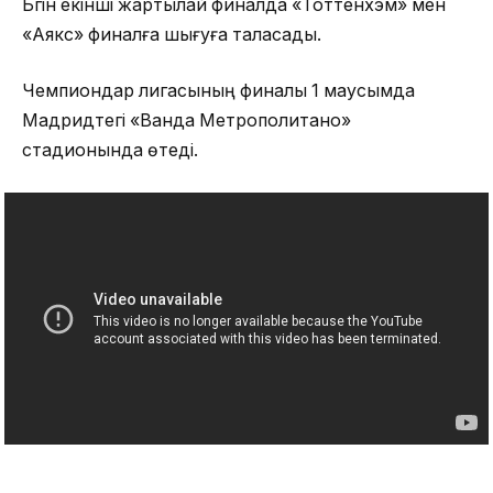
Бүгін екінші жартылай финалда «Тоттенхэм» мен
«Аякс» финалға шығуға таласады.
Чемпиондар лигасының финалы 1 маусымда
Мадридтегі «Ванда Метрополитано»
стадионында өтеді.