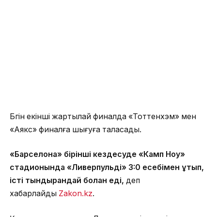
Бүгін екінші жартылай финалда «Тоттенхэм» мен
«Аякс» финалға шығуға таласады.
«Барселона» бірінші кездесуде «Камп Ноу»
стадионында «Ливерпульді» 3:0 есебімен ұтып,
істі тындырғандай болған еді,
деп
хабарлайды
Zakon.kz
.