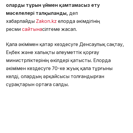
оларды тұрғын үймен қамтамасыз ету
мәселелері талқыланды,
деп
хабарлайды
Zakon.kz
елорда әкімдігінің
ресми
сайтына
сілтеме жасап.
Қала әкімімен қатар кездесуге Денсаулық сақтау,
Еңбек және халықты әлеуметтік қорғау
министрліктерінің өкілдері қатысты. Елорда
әкімімен кездесуге 70-ке жуық қала тұрғыны
келді, олардың әрқайсысы толғандырған
сұрақтарын ортаға салды.
Көпбалалы аналардың айтуынша, бірінші кезекте
оларды тегін тұрғын үй беру, атаулы әлеуметтік
көмек беру, жұмысқа орналастыру мәселелері
қызықтырады.