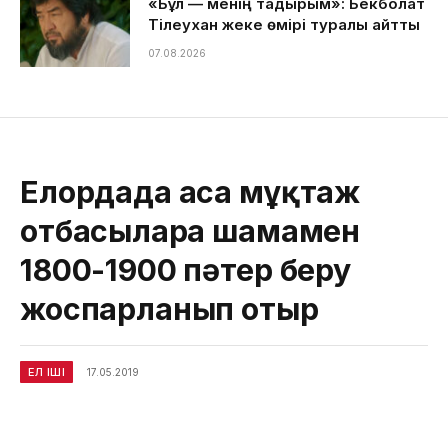
«Бұл — менің тағдырым»: Бекболат
Тілеухан жеке өмірі туралы айтты
07.08.2026
Елордада аса мұқтаж
отбасыларға шамамен
1800-1900 пәтер беру
жоспарланып отыр
ЕЛ ІШІ
17.05.2019