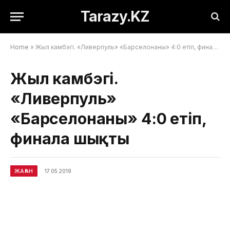
Tarazy.KZ
Home
»
Жыл камбэгі. «Ливерпуль» «Барселонаны» 4:0 етіп, финалға шықты
Жыл камбэгі.
«Ливерпуль»
«Барселонаны» 4:0 етіп,
финалға шықты
ЖАҺАН
17.05.2019