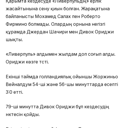
Қарымта кездесуде «Ливерпульдің» ерлік
жасайтынына сену қиын болған. Жарақатына
байланысты Мохамед Салах пен Роберто
Фирмино болмады. Олардың орнына негізгі
құрамда Джердан Шачири мен Дивок Ориджи
шықты.
«Ливерпуль» алдымен жылдам доп соғып алды.
Ориджи көзге түсті.
Екінші таймда голландиялық ойыншы Жоржиньо
Вейналдум 54-ші және 56-шы минуттарда есепті
3:0 етті.
79-ші минутта Дивок Ориджи бұл кездесудің
нүктесін қойды.