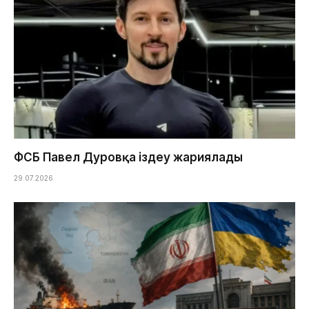
ФСБ Павел Дуровқа іздеу жариялады
29.07.2026