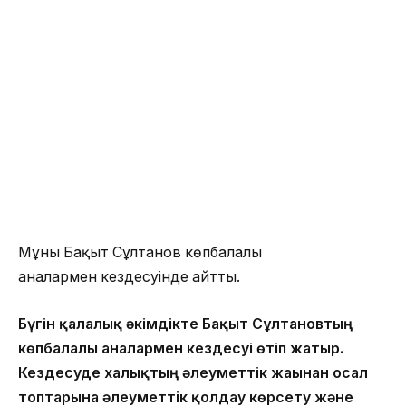
Мұны Бақыт Сұлтанов көпбалалы
аналармен кездесуінде айтты.
Бүгін қалалық әкімдікте Бақыт Сұлтановтың
көпбалалы аналармен кездесуі өтіп жатыр.
Кездесуде халықтың әлеуметтік жағынан осал
топтарына әлеуметтік қолдау көрсету және