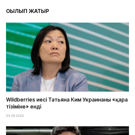
ОҚЫЛЫП ЖАТЫР
Wildberries иесі Татьяна Ким Украинаның «қара
тізіміне» енді
03.08.2026