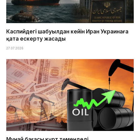
Каспийдегі шабуылдан кейін Иран Украинаға
қатаң ескерту жасады
27.07.2026
Мұнай бағасы күрт төмендеді