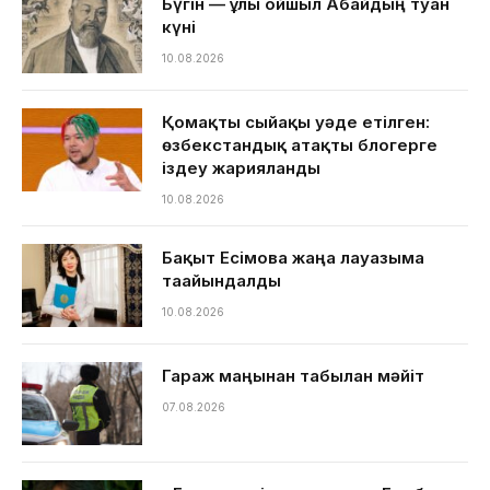
Бүгін — ұлы ойшыл Абайдың туған
күні
10.08.2026
Қомақты сыйақы уәде етілген:
өзбекстандық атақты блогерге
іздеу жарияланды
10.08.2026
Бақыт Есімова жаңа лауазымға
тағайындалды
10.08.2026
Гараж маңынан табылған мәйіт
07.08.2026