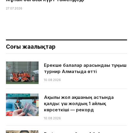
27.07.2026
Соңғы жаңалықтар
Ерекше балалар арасындағы тұңғыш
турнир Алматыда өтті
10.08.2026
Ақылы жол ақшаның астында
қалды: үш жолдың 1 айлық
көрсеткіші — рекорд
10.08.2026