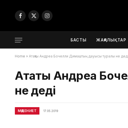
Facebook
X
Instagram
(Twitter)
БАСТЫ
ЖАҢАЛЫҚТАР
Home
»
Атақты Андреа Бочелли Димаштың дауысы туралы не дед
Атақты Андреа Бо
не деді
МӘДЕНИЕТ
17.05.2019