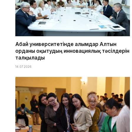
Абай университетінде ғалымдар Алтын
орданы оқытудың инновациялық тәсілдерін
талқылады
14.07.2026