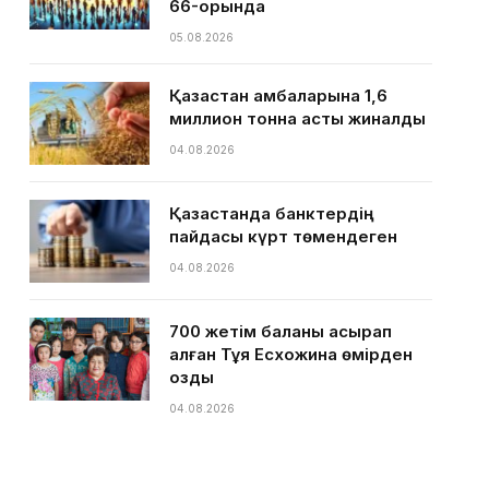
66-орында
05.08.2026
Қазақстан қамбаларына 1,6
миллион тонна астық жиналды
04.08.2026
Қазақстанда банктердің
пайдасы күрт төмендеген
04.08.2026
700 жетім баланы асырап
алған Тұяқ Есхожина өмірден
озды
04.08.2026