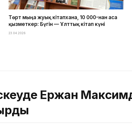
Төрт мыңға жуық кітапхана, 10 000-нан аса
қызметкер: Бүгін — Ұлттық кітап күні
23.04.2026
кеуде Ержан Максимд
ырды