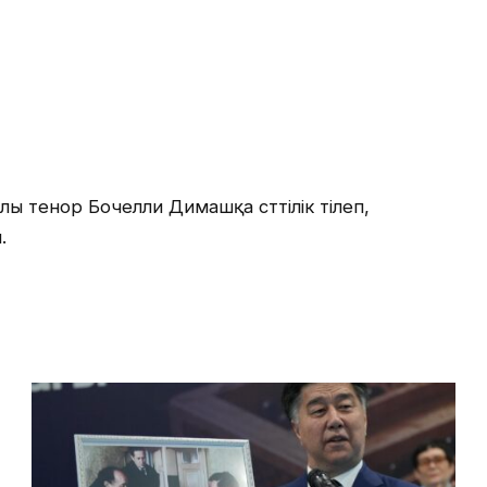
лы тенор Бочелли Димашқа сәттілік тілеп,
.