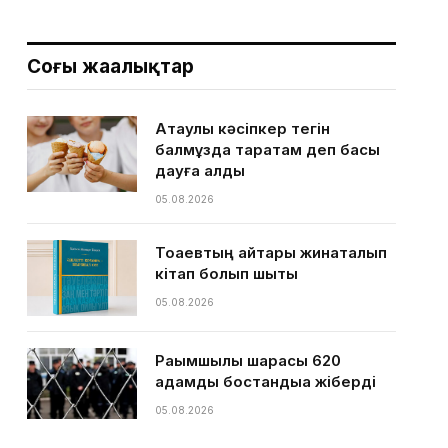
Соңғы жаңалықтар
Ақтаулық кәсіпкер тегін
балмұздақ таратам деп басы
дауға қалды
05.08.2026
Тоқаевтың айтқары жинақталып
кітап болып шықты
05.08.2026
Рақымшылық шарасы 620
адамды бостандыққа жіберді
05.08.2026