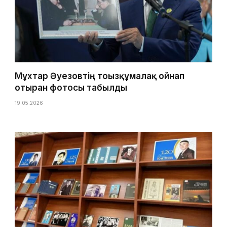
Мұхтар Әуезовтің тоғызқұмалақ ойнап
отырған фотосы табылды
19.05.2026