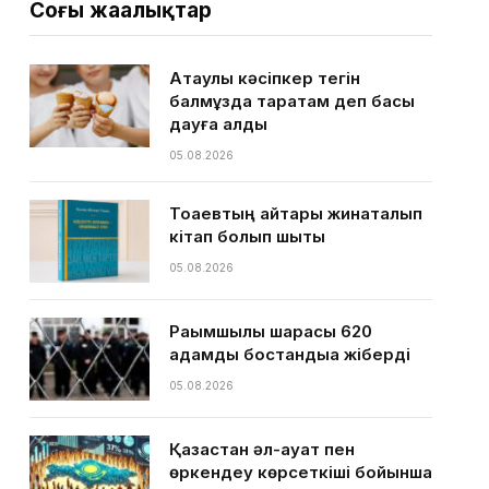
Соңғы жаңалықтар
Ақтаулық кәсіпкер тегін
балмұздақ таратам деп басы
дауға қалды
05.08.2026
Тоқаевтың айтқары жинақталып
кітап болып шықты
05.08.2026
Рақымшылық шарасы 620
адамды бостандыққа жіберді
05.08.2026
Қазақстан әл-ауқат пен
өркендеу көрсеткіші бойынша