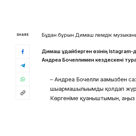
Бұдан бұрын Димаш әлемдік музыкан
SHARE
Димаш Құдайберген өзінің Istagram
Андреа Бочеллимен кездескені тур
– Андреа Бочелли ағамызбен са
шығармашылығымды қолдап жүрет
Көргеніме қуаныштымын, аңыз т