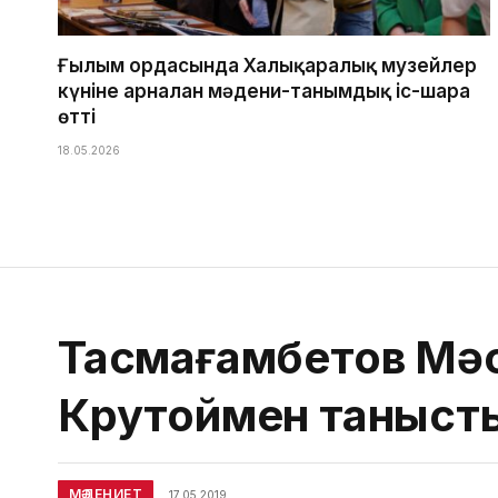
Ғылым ордасында Халықаралық музейлер
күніне арналған мәдени-танымдық іс-шара
өтті
18.05.2026
Тасмағамбетов Мәс
Крутоймен таныст
МӘДЕНИЕТ
17.05.2019