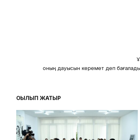
Ұ
оның дауысын керемет деп бағалады
ОҚЫЛЫП ЖАТЫР