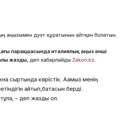
ың аңызымен дуэт құратынын айтқан болатын.
-дағы парақшасында италиялық аңыз әнші
алы жазды,
деп хабарлайды
Zakon.kz
.
хна сыртында көрістік. Ағамыз менің
індігін айтып,батасын берді.
ұлға, – деп жазды ол.