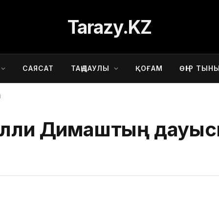
Tarazy.KZ
САЯСАТ
ТАҢДАУЛЫ
ҚОҒАМ
ӨҢІР ТЫН
і
челли Димаштың дауыс