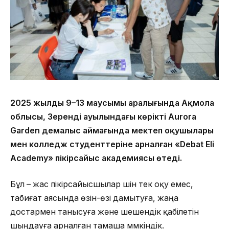
2025 жылдың 9–13 маусымы аралығында Ақмола
облысы, Зеренді ауылындағы көрікті Aurora
Garden демалыс аймағында мектеп оқушылары
мен колледж студенттеріне арналған «Debat Eli
Academy» пікірсайыс академиясы өтеді.
Бұл – жас пікірсайысшылар үшін тек оқу емес,
табиғат аясында өзін-өзі дамытуға, жаңа
достармен танысуға және шешендік қабілетін
шыңдауға арналған тамаша мүмкіндік.