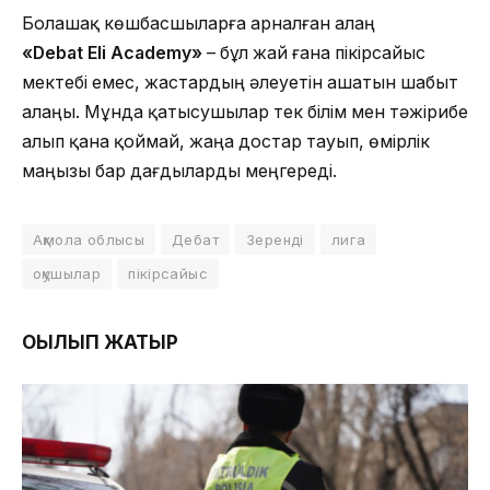
Болашақ көшбасшыларға арналған алаң
«Debat Eli Academy»
– бұл жай ғана пікірсайыс
мектебі емес, жастардың әлеуетін ашатын шабыт
алаңы. Мұнда қатысушылар тек білім мен тәжірибе
алып қана қоймай, жаңа достар тауып, өмірлік
маңызы бар дағдыларды меңгереді.
Ақмола облысы
Дебат
Зеренді
лига
оқушылар
пікірсайыс
ОҚЫЛЫП ЖАТЫР