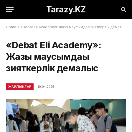
Tarazy.KZ
Home
»
«Debat Eli Academy»: Жазғы маусымдағы зияткерлік демалыс
«Debat Eli Academy»:
Жазғы маусымдағы
зияткерлік демалыс
ЖАҢАЛЫҚТАР
10.04.2025