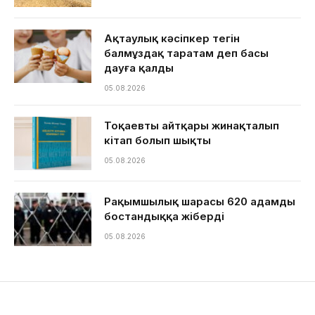
Ақтаулық кәсіпкер тегін
балмұздақ таратам деп басы
дауға қалды
05.08.2026
Тоқаевтың айтқары жинақталып
кітап болып шықты
05.08.2026
Рақымшылық шарасы 620 адамды
бостандыққа жіберді
05.08.2026