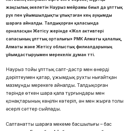
жақсылық әкелетін Наурыз мейрамы биыл да ұлттық
рух пен ұйымшылдықты ұлықтаған кең ауқымды
шараға айналды. Талдықорған қаласында
орналасқан Жетісу жерінде «Жол активтері
сапасының ұлттық орталығы» РМК Алматы қалалық,
Алматы және Жетісу облыстық филиалдарының
ұйымдастыруымен мерекелік думан өтті.
Наурыз тойы ұлттық салт-дәстүр мен өнерді
дәріптеумен қатар, ұжымдық рухты нығайтқан
мазмұнды мерекеге айналды. Талдықорған
төрінде өткен шара қала тұрғындары мен
қонақтарының көңілін көтеріп, ән мен жырға толы
әсерлі сәттер сыйлады.
Салтанатты шараға мекеме басшылығы – бас