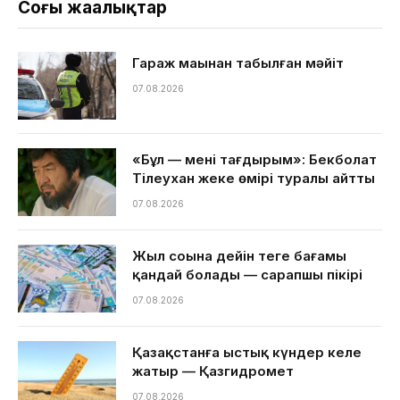
Соңғы жаңалықтар
Гараж маңынан табылған мәйіт
07.08.2026
«Бұл — менің тағдырым»: Бекболат
Тілеухан жеке өмірі туралы айтты
07.08.2026
Жыл соңына дейін теңге бағамы
қандай болады — сарапшы пікірі
07.08.2026
Қазақстанға ыстық күндер келе
жатыр — Қазгидромет
07.08.2026