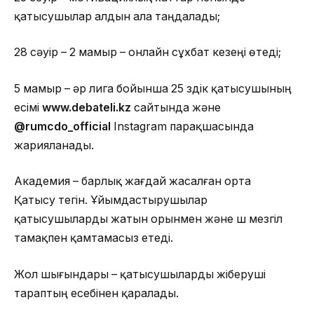
қатысушылар алдын ала таңдалады;
28 сәуір – 2 мамыр – онлайн сұхбат кезеңі өтеді;
5 мамыр – әр лига бойынша 25 үздік қатысушының
есімі
www.debateli.kz
сайтында және
@rumcdo_official
Instagram парақшасында
жарияланады.
Академия – барлық жағдай жасалған орта
Қатысу тегін. Ұйымдастырушылар
қатысушыларды жатын орынмен және үш мезгіл
тамақпен қамтамасыз етеді.
Жол шығындары – қатысушыларды жіберуші
тараптың есебінен қаралады.