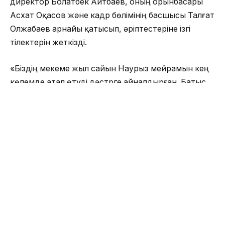
директор Болатбек Айтбаев, оның орынбасары
Асхат Оқасов және кадр бөлімінің басшысы Талғат
Олжабаев арнайы қатысып, әріптестеріне ізгі
тілектерін жеткізді.
«Біздің мекеме жыл сайын Наурыз мейрамын кең
көлемде атап өтуді дәстүрге айналдырған. Батыс,
шығыс, оңтүстік және солтүстік өңірлердегі
әріптестеріміз бірлесіп, көктемнің шуағына
бөленіп, ортақ қуанышпен қауышып тұрады.
Биылғы шараны Жетісу өңірі өткізуге ұсыныс
білдірді. Табиғаты тамаша, гүлге оранған бұл
өлкеде той ұйымдастыру – үлкен мәртебе.
Баршаңызды Ұлыстың ұлы күнімен шын жүректен
құттықтаймын. Бірлігіміз берік, еңбегіміз өнімді
болсын!» – деді Болатбек Айтбаев.