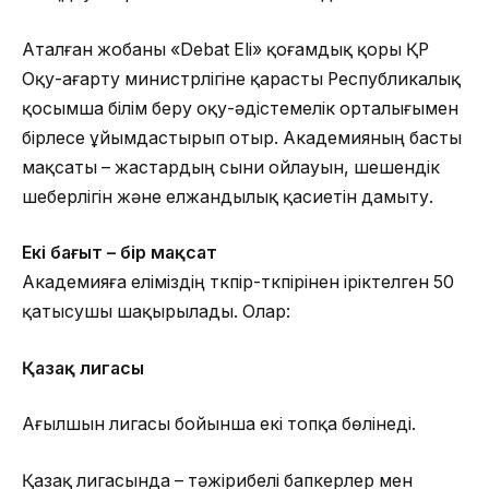
Аталған жобаны «Debat Eli» қоғамдық қоры ҚР
Оқу-ағарту министрлігіне қарасты Республикалық
қосымша білім беру оқу-әдістемелік орталығымен
бірлесе ұйымдастырып отыр. Академияның басты
мақсаты – жастардың сыни ойлауын, шешендік
шеберлігін және елжандылық қасиетін дамыту.
Екі бағыт – бір мақсат
Академияға еліміздің түкпір-түкпірінен іріктелген 50
қатысушы шақырылады. Олар:
Қазақ лигасы
Ағылшын лигасы бойынша екі топқа бөлінеді.
Қазақ лигасында – тәжірибелі бапкерлер мен