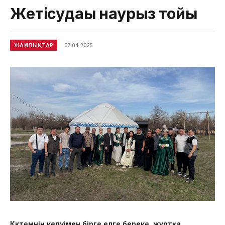
Жетісудағы наурыз тойы
ЖАҢАЛЫҚТАР
07.04.2025
Көктемнің келуімен бірге елге береке, жұртқа