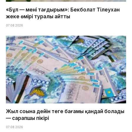
«Бұл — менің тағдырым»: Бекболат Тілеухан
жеке өмірі туралы айтты
07.08.2026
Жыл соңына дейін теңге бағамы қандай болады
— сарапшы пікірі
07.08.2026