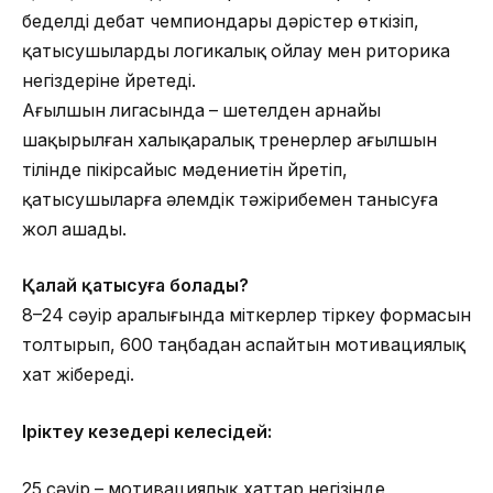
беделді дебат чемпиондары дәрістер өткізіп,
қатысушыларды логикалық ойлау мен риторика
негіздеріне үйретеді.
Ағылшын лигасында – шетелден арнайы
шақырылған халықаралық тренерлер ағылшын
тілінде пікірсайыс мәдениетін үйретіп,
қатысушыларға әлемдік тәжірибемен танысуға
жол ашады.
Қалай қатысуға болады?
8–24 сәуір аралығында үміткерлер тіркеу формасын
толтырып, 600 таңбадан аспайтын мотивациялық
хат жібереді.
Іріктеу кезеңдері келесідей:
25 сәуір – мотивациялық хаттар негізінде