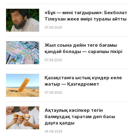
«Бұл — менің тағдырым»: Бекболат
Тілеухан жеке өмірі туралы айтты
07.08.2026
Жыл соңына дейін теңге бағамы
қандай болады — сарапшы пікірі
07.08.2026
Қазақстанға ыстық күндер келе
жатыр — Қазгидромет
07.08.2026
Ақтаулық кәсіпкер тегін
балмұздақ таратам деп басы
дауға қалды
05.08.2026