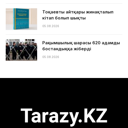
Тоқаевтың айтқары жинақталып
кітап болып шықты
05.08.2026
Рақымшылық шарасы 620 адамды
бостандыққа жіберді
05.08.2026