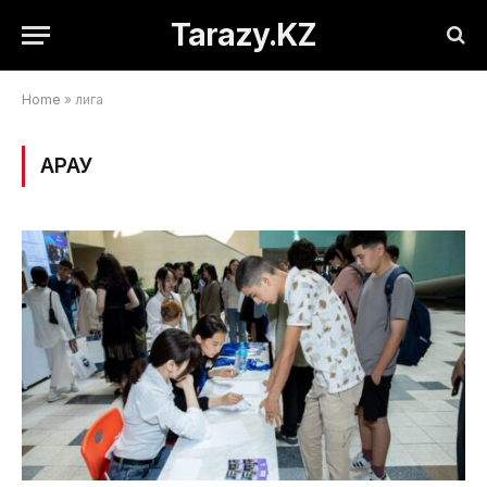
Tarazy.KZ
Home
»
лига
ҚАРАУ