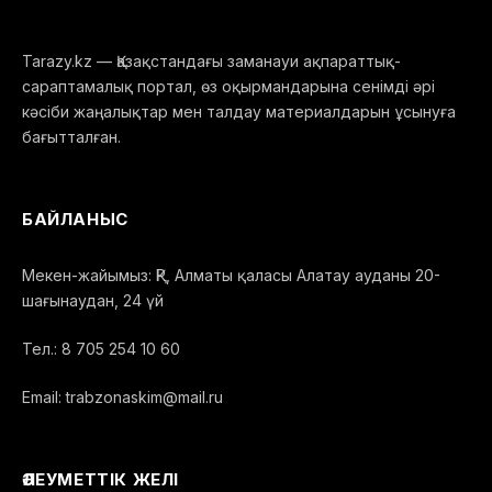
Tarazy.kz — Қазақстандағы заманауи ақпараттық-
сараптамалық портал, өз оқырмандарына сенімді әрі
кәсіби жаңалықтар мен талдау материалдарын ұсынуға
бағытталған.
БАЙЛАНЫС
Мекен-жайымыз: ҚР, Алматы қаласы Алатау ауданы 20-
шағынаудан, 24 үй
Тел.: 8 705 254 10 60
Email: trabzonaskim@mail.ru
ӘЛЕУМЕТТІК ЖЕЛІ