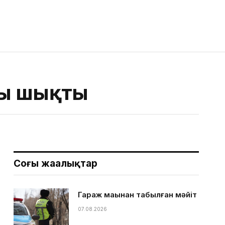
сы шықты
Соңғы жаңалықтар
Гараж маңынан табылған мәйіт
07.08.2026