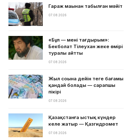
Гараж маңынан табылған мәйіт
07.08.2026
«Бұл — менің тағдырым»:
Бекболат Тілеухан жеке өмірі
туралы айтты
07.08.2026
Жыл соңына дейін теңге бағамы
қандай болады — сарапшы
пікірі
07.08.2026
Қазақстанға ыстық күндер
келе жатыр — Қазгидромет
07.08.2026