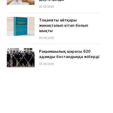
05.08.2026
Тоқаевтың айтқары
жинақталып кітап болып
шықты
05.08.2026
Рақымшылық шарасы 620
адамды бостандыққа жіберді
05.08.2026