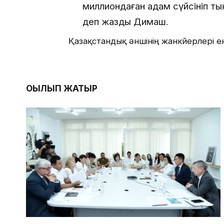
миллиондаған адам сүйсініп тың
деп жазды Димаш.
Қазақстандық әншінің жанкүйерлері е
ОҚЫЛЫП ЖАТЫР