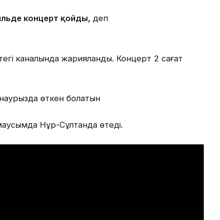
емльде концерт қойды,
деп
-тегі каналында жарияланды. Концерт 2 сағат
 наурызда өткен болатын
маусымда Нұр-Сұлтанда өтеді.