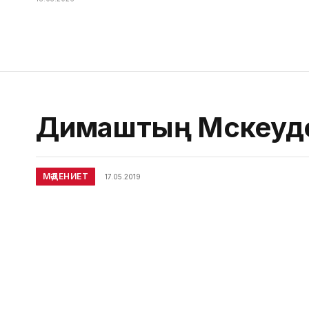
Димаштың Мәскеуде
МӘДЕНИЕТ
17.05.2019