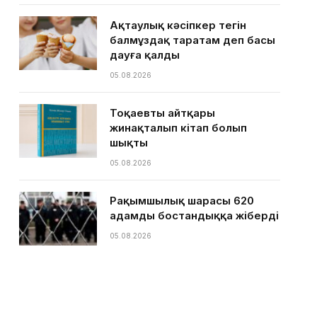
Ақтаулық кәсіпкер тегін
балмұздақ таратам деп басы
дауға қалды
05.08.2026
Тоқаевтың айтқары
жинақталып кітап болып
шықты
05.08.2026
Рақымшылық шарасы 620
адамды бостандыққа жіберді
05.08.2026