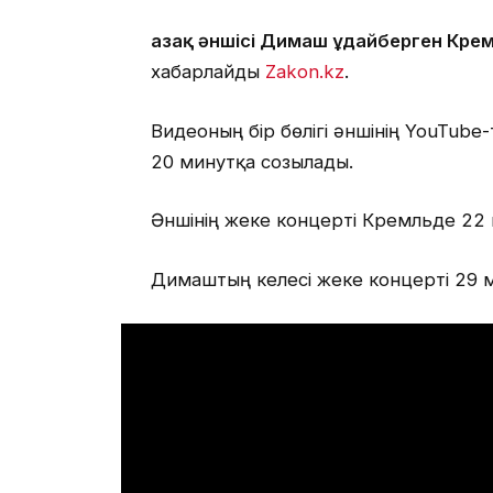
Қазақ әншісі Димаш Құдайберген Кр
хабарлайды
Zakon.kz
.
Видеоның бір бөлігі әншінің YouTube
20 минутқа созылады.
Әншінің жеке концерті Кремльде 22
Димаштың келесі жеке концерті 29 