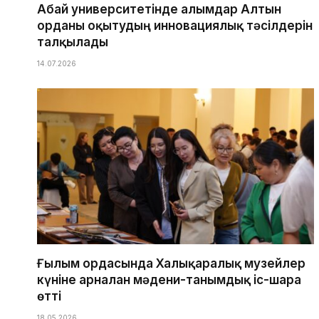
Абай университетінде ғалымдар Алтын
орданы оқытудың инновациялық тәсілдерін
талқылады
14.07.2026
Ғылым ордасында Халықаралық музейлер
күніне арналған мәдени-танымдық іс-шара
өтті
18.05.2026