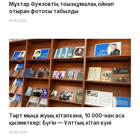
Мұхтар Әуезовтің тоғызқұмалақ ойнап
отырған фотосы табылды
19.05.2026
Төрт мыңға жуық кітапхана, 10 000-нан аса
қызметкер: Бүгін — Ұлттық кітап күні
23.04.2026