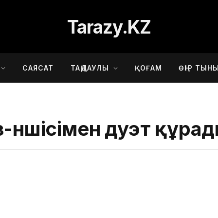
Tarazy.KZ
САЯСАТ
ТАҢДАУЛЫ
ҚОҒАМ
ӨҢІР ТЫН
-әншісімен дуэт құра