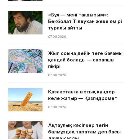
«Бұл — менің тағдырым»:
Бекболат Тілеухан жеке өмірі
туралы айтты
07.08.2026
Жыл соңына дейін теңге бағамы
қандай болады — сарапшы
пікірі
07.08.2026
Қазақстанға ыстық күндер
келе жатыр — Қазгидромет
07.08.2026
Ақтаулық кәсіпкер тегін
балмұздақ таратам деп басы
дауға қалды