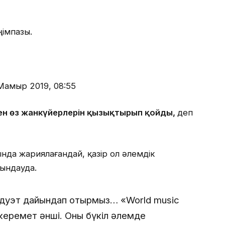
ңімпазы.
Мамыр 2019, 08:55
ген өз жанкүйерлерін қызықтырып қойды,
деп
ында жариялағандай, қазір ол әлемдік
йындауда.
 дуэт дайындап отырмыз… «World music
керемет әнші. Оны бүкіл әлемде