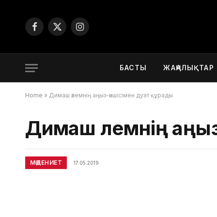
Facebook
X
Instagram
(Twitter)
БАСТЫ
ЖАҢАЛЫҚТАР
Home
»
Димаш әлемнің аңыз-әншісімен дуэт құрады
Димаш әлемнің аңыз
МӘДЕНИЕТ
17.05.2019