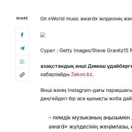
Ол «World music award» жүлдесінің же
SHARE
Сурет : Getty Images/Steve Granitz
15 
Қазақстандық әнші Димаш Құдайбер
хабарлайды
Zakon.kz
.
Әнші өзінің Instagram-дағы парақшас
деңгейдегі бір аса қызықты жоба да
– Әлемдік музыканың аңызымен
award» жүлдесінің жеңімпазы, 