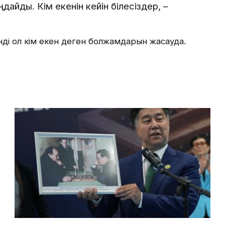
дайды. Кім екенін кейін білесіздер, –
нді ол кім екен деген болжамдарын жасауда.