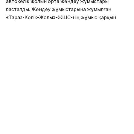
автокөлік жолын орта жөндеу жұмыстары
басталды. Жөндеу жұмыстарына жұмылған
«Тараз-Көлік-Жолы»-ЖШС-нің жұмыс қарқын
көрген Шу бойындағы ағайынның қуанышы зор.
Бүгінде Шу бойындағы тұрғындар
Президентіміздің соңғы мәлімдемесін жылы
қабылдап, дертке байланысты әрбір отбасы
карантин режиміне бағынып, елден өзге
аймақтарға шықпауды жөн санап үйлерінде отыр.
Мектеп ұстаздары телефон арқылы қашықтықтан
оқушыларға «Балапан», «Ел арна» телеарналары
арқылы нұсқаулар беріп сабақ үлгерімдерін
қадағалауда. Досбол-Шығанақ, Ұланбел-