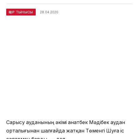
ӨҢІР ТЫНЫСЫ
28.04.2020
Сарысу ауданының әкімі Қанатбек Мәдібек аудан
орталығынан шалғайда жатқан Төменгі Шуға іс