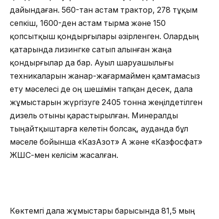
дайындаған. 560-тан астам трактор, 278 тұқым
сепкіш, 1600-ден астам тырма және 150
қопсытқыш қондырғылары әзірленген. Олардың
қатарында лизингке сатып алынған жаңа
қондырғылар да бар. Ауыл шаруашылығы
техникаларын жанар-жағармаймен қамтамасыз
ету мәселесі де оң шешімін тапқан десек, дала
жұмыстарын жүргізуге 2405 тонна жеңілдетілген
дизель отыны қарастырылған. Минералды
тыңайтқыштарға келетін болсақ, ауданда бұл
мәселе бойынша «КазАзот» АҚ және «Казфосфат»
ЖШС-мен келісім жасалған.
Көктемгі дала жұмыстары барысында 81,5 мың