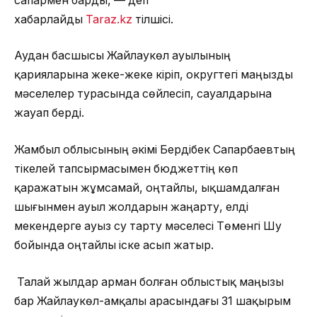
сапармен барды, — деп
хабарлайды
Taraz.kz
тілшісі.
Аудан басшысы Жайлаукөл ауылының
қарияларына жеке-жеке кіріп, округтегі маңызды
мәселелер турасында сөйлесіп, сауалдарына
жауап берді.
Жамбыл облысының әкімі Бердібек Сапарбаевтың
тікелей тапсырмасымен бюджеттің көп
қаражатын жұмсамай, оңтайлы, ықшамдалған
шығынмен ауыл жолдарын жаңарту, елді
мекендерге ауыз су тарту мәселесі Төменгі Шу
бойында оңтайлы іске асып жатыр.
Талай жылдар арман болған облыстық маңызы
бар Жайлаукөл-Қамқалы арасындағы 31 шақырым