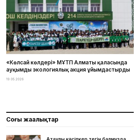
«Көлсай көлдері» МҰТП Алматы қаласында
ауқымды экологиялық акция ұйымдастырды
19.05.2026
Соңғы жаңалықтар
Ақтаулық кәсіпкер тегін балмұздақ