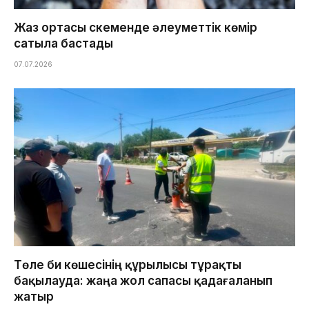
Жаз ортасы Өскеменде әлеуметтік көмір
сатыла бастады
07.07.2026
Төле би көшесінің құрылысы тұрақты
бақылауда: жаңа жол сапасы қадағаланып
жатыр