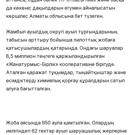
да көкөніс дақылдарын егумен айналысатын
көршілес Алматы облысына бет түзеген.
Жамбыл ауылдық округі ауыл тұрғындарының
табысын арттыру бойынша пилоттық жобаға
қатысушылардың қатарында. Ондағы шаруалар
8,5 миллион теңгеге қаржыландырылған
«Жанатурмыс-Бірлік» кооперативіне бірігуде.
Аталған қаражат тұқымдар, тыңайтқыштар және
өсімдіктерді химиялық қорғау құралдарын сатып
алуға бағытталған.
Жоба аясында 950 аула қамтылған. Олардың
иелігіндегі 62 гектар ауыл шаруашылық жерлеріне