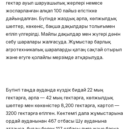
гектар ауыл шаруашылық жерлері немесе
жоспарланған алқап 100 пайыз егістікке
дайындалған. Бүгінде жаздық арпа, көпжылдық
шөптер, көкөніс, бақша дақылдары толығымен
егіліп үлгерілді. Майлы дақылдар мен жүгері дәнін
себу шаралары жалғасуда. Жұмыстар барлық
агротехникалық шараларды қатаң сақтай отырып
және егуге қолайлы мерзімде атқарылуда.
Бүгінгі таңда ауданда күздік бидай 22 мың
гектарға, арпа — 42 мың гектарға, көпжылдық
шөптер мен көкөністер 8,200 гектарға, картоп —
3200 гектарға егілген. Көктемгі дала жұмыстарына
Қордай ауданынан 467 отбасы Шу ауданына
аттанса, бұдан бөлек 117 отбасы пияз және басқа