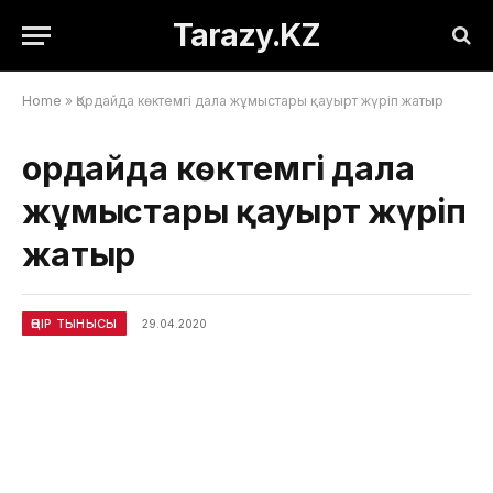
Tarazy.KZ
Home
»
Қордайда көктемгі дала жұмыстары қауырт жүріп жатыр
Қордайда көктемгі дала
жұмыстары қауырт жүріп
жатыр
ӨҢІР ТЫНЫСЫ
29.04.2020