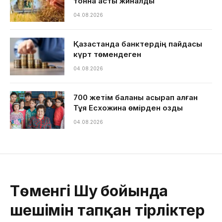
тонна астық жиналды
04.08.2026
Қазақстанда банктердің пайдасы
күрт төмендеген
04.08.2026
700 жетім баланы асырап алған
Тұяқ Есхожина өмірден озды
04.08.2026
Төменгі Шу бойында
шешімін тапқан тірліктер