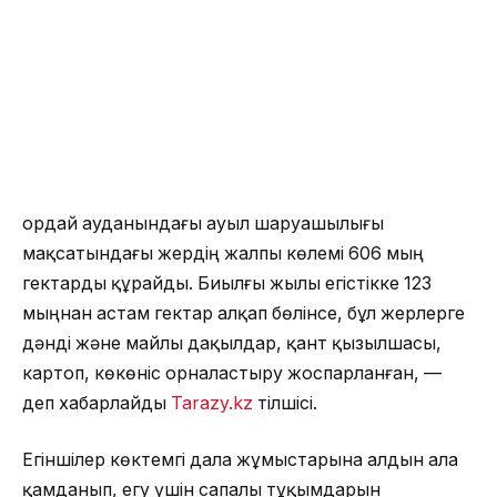
Қордай ауданындағы ауыл шаруашылығы
мақсатындағы жердің жалпы көлемі 606 мың
гектарды құрайды. Биылғы жылы егістікке 123
мыңнан астам гектар алқап бөлінсе, бұл жерлерге
дәнді және майлы дақылдар, қант қызылшасы,
картоп, көкөніс орналастыру жоспарланған, —
деп хабарлайды
Tarazy.kz
тілшісі.
Егіншілер көктемгі дала жұмыстарына алдын ала
қамданып, егу үшін сапалы тұқымдарын