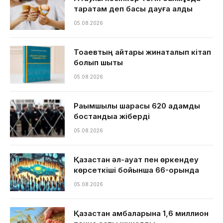
таратам деп басы дауға қалды
05.08.2026
Тоқаевтың айтқары жинақталып кітап
болып шықты
05.08.2026
Рақымшылық шарасы 620 адамды
бостандыққа жіберді
05.08.2026
Қазақстан әл-ауқат пен өркендеу
көрсеткіші бойынша 66-орында
05.08.2026
Қазақстан қамбаларына 1,6 миллион