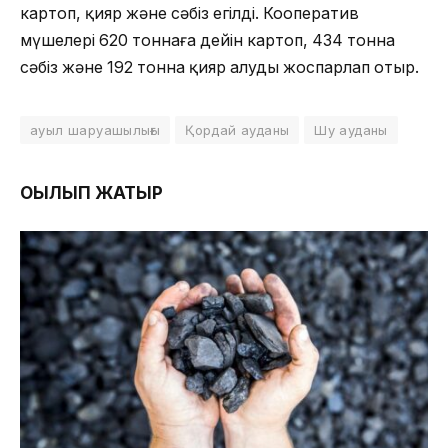
картоп, қияр және сәбіз егілді. Кооператив
мүшелері 620 тоннаға дейін картоп, 434 тонна
сәбіз және 192 тонна қияр алуды жоспарлап отыр.
ауыл шаруашылығы
Қордай ауданы
Шу ауданы
ОҚЫЛЫП ЖАТЫР