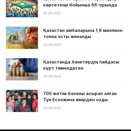
көрсеткіші бойынша 66-орында
05.08.2026
Қазақстан қамбаларына 1,6 миллион
тонна астық жиналды
04.08.2026
Қазақстанда банктердің пайдасы
күрт төмендеген
04.08.2026
700 жетім баланы асырап алған
Тұяқ Есхожина өмірден озды
04.08.2026