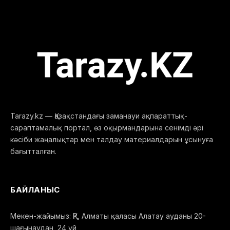
Tarazy.kz — Қазақстандағы заманауи ақпараттық-
сараптамалық портал, өз оқырмандарына сенімді әрі
кәсіби жаңалықтар мен талдау материалдарын ұсынуға
бағытталған.
БАЙЛАНЫС
Мекен-жайымыз: ҚР, Алматы қаласы Алатау ауданы 20-
шағынаудан, 24 үй