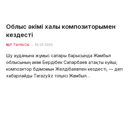
Облыс әкімі халық композиторымен
кездесті
ӨҢІР ТЫНЫСЫ
30.04.2020
Шу ауданына жұмыс сапары барысында Жамбыл
облысының әкімі Бердібек Сапарбаев атақты күйші,
композитор Әбдімомын Желдібаевпен кездесті, — деп
хабарлайды Tarazy.kz тілшісі Жамбыл…