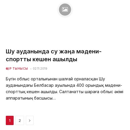
Шу ауданында су жаңа мәдени-
спорттық кешен ашылды
ӨҢІР ТЫНЫСЫ
02.11.2019
Бүгін облыс орталығынан шалғай орналасқан Шу
ауданындағы Белбасар ауылында 400 орындық мәдени-
спорттық кешен ашылды. Салтанатты шараға облыс әкімі
аппаратының басшысы…
Next
1
2