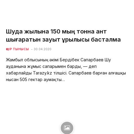
Шуда жылына 150 мың тонна қант
шығаратын зауыт құрылысы басталмақ
ӨҢІР ТЫНЫСЫ
30.04.2020
Жамбыл облысының әкімі Бердібек Сапарбаев Шу
ауданына жұмыс сапарымен барды, — деп
хабарлайды Tarazy.kz тілшісі. Сапарбаев барған алғашқы
нысан 505 гектар аумақты…