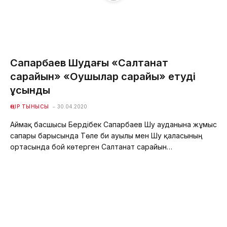
Сапарбаев Шудағы «Салтанат
сарайын» «Оқушылар сарайы» етуді
ұсынды
ӨҢІР ТЫНЫСЫ
30.04.2020
Аймақ басшысы Бердібек Сапарбаев Шу ауданына жұмыс
сапары барысында Төле би ауылы мен Шу қаласының
ортасында бой көтерген Салтанат сарайын…