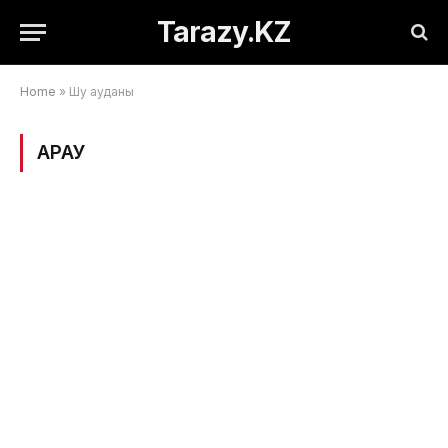
Tarazy.KZ
Home
»
Шу ауданы
ҚАРАУ