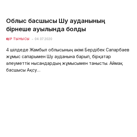
Облыс басшысы Шу ауданының
бірнеше ауылында болды
ӨҢІР ТЫНЫСЫ
04.07.2020
4 шілдеде Жамбыл облысының әкімі Бердібек Сапарбаев
жұмыс сапарымен Шу ауданына барып, бірқатар
әлеуметтік нысандардың жұмысымен танысты. Аймақ
басшысы Ақсу…