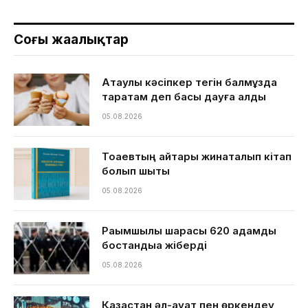
Соңғы жаңалықтар
Ақтаулық кәсіпкер тегін балмұздақ
таратам деп басы дауға қалды
05.08.2026
Тоқаевтың айтқары жинақталып кітап
болып шықты
05.08.2026
Рақымшылық шарасы 620 адамды
бостандыққа жіберді
05.08.2026
Қазақстан әл-ауқат пен өркендеу