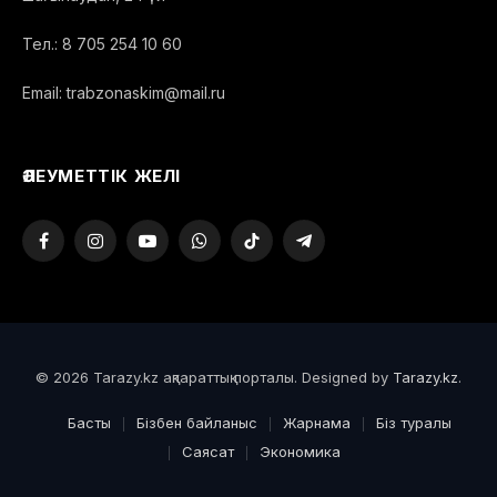
Тел.: 8 705 254 10 60
Email: trabzonaskim@mail.ru
ӘЛЕУМЕТТІК ЖЕЛІ
Facebook
Instagram
YouTube
WhatsApp
TikTok
Telegram
© 2026 Tarazy.kz ақпараттық порталы. Designed by
Tarazy.kz
.
Басты
Бізбен байланыс
Жарнама
Біз туралы
Саясат
Экономика