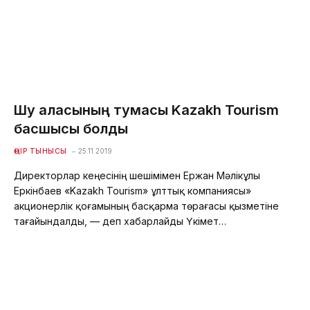
Шу қаласының тумасы Kazakh Tourism
басшысы болды
ӨҢІР ТЫНЫСЫ
25.11.2019
Директорлар кеңесінің шешімімен Ержан Мәлікұлы
Еркінбаев «Kazakh Tourism» ұлттық компаниясы»
акционерлік қоғамының басқарма төрағасы қызметіне
тағайындалды, — деп хабарлайды Үкімет…