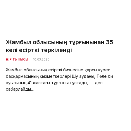
Жамбыл облысының тұрғынынан 35
келі есірткі тәркіленді
ӨҢІР ТЫНЫСЫ
10.03.2020
Жамбыл облысының есірткі бизнесіне қарсы күрес
басқармасының қызметкерлері Шу ауданы, Төле би
ауылының 41 жастағы тұрғынын ұстады, — деп
хабарлайды…