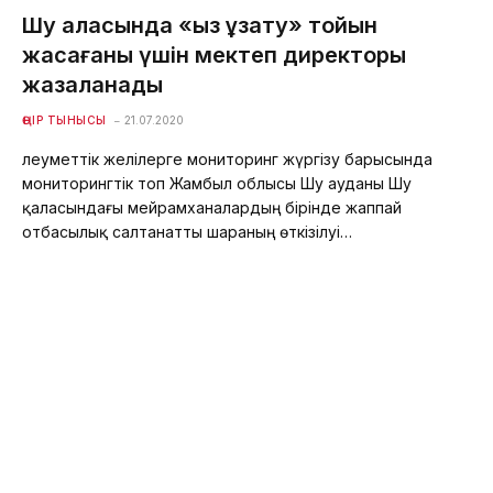
Шу қаласында «қыз ұзату» тойын
жасағаны үшін мектеп директоры
жазаланады
ӨҢІР ТЫНЫСЫ
21.07.2020
Әлеуметтік желілерге мониторинг жүргізу барысында
мониторингтік топ Жамбыл облысы Шу ауданы Шу
қаласындағы мейрамханалардың бірінде жаппай
отбасылық салтанатты шараның өткізілуі…