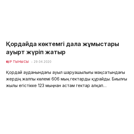
Қордайда көктемгі дала жұмыстары
қауырт жүріп жатыр
ӨҢІР ТЫНЫСЫ
29.04.2020
Қордай ауданындағы ауыл шаруашылығы мақсатындағы
жердің жалпы көлемі 606 мың гектарды құрайды. Биылғы
жылы егістікке 123 мыңнан астам гектар алқап…