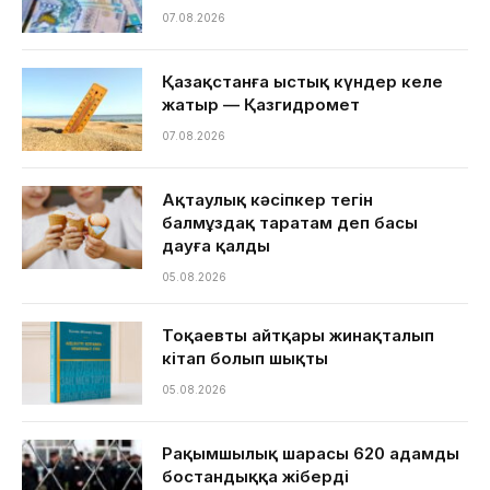
07.08.2026
Қазақстанға ыстық күндер келе
жатыр — Қазгидромет
07.08.2026
Ақтаулық кәсіпкер тегін
балмұздақ таратам деп басы
дауға қалды
05.08.2026
Тоқаевтың айтқары жинақталып
кітап болып шықты
05.08.2026
Рақымшылық шарасы 620 адамды
бостандыққа жіберді