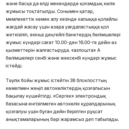
және басқа да елді мекендерде қоғамдық көлік
жұмысы тоқтатылды. Сонымен қатар,
мемлекеттік көмек алу кезінде халыққа қолайлы
жағдай жасау үшін өзара уағдаластыққа қол
жеткізіліп, екінші деңгейлі банктердің бөлімшелері
жұмыс күндері сағат 10.00-ден 16.00-ге дейін өз
қызметтерін жалғастыруда. «Қазпошта» АҚ
бөлімшелері сенбі және жексенбі күндері жұмыс
істейді.
Тәулік бойы жұмыс істейтін 38 блокпосттың
көмегімен жеңіл автокөліктердің қозғалысын
бақылау күшейтілді. «Сергек» электрондық
базасына енгізілмеген автокөлік құралдарының
қозғалуы үшін бұған дейін берілген рұқсат
анықтамаларының бәрі жарамсыз деп табылады.