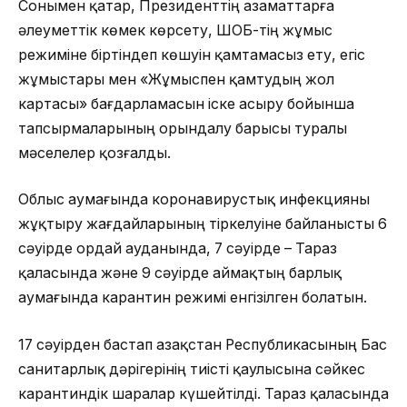
Сонымен қатар, Президенттің азаматтарға
әлеуметтік көмек көрсету, ШОБ-тің жұмыс
режиміне біртіндеп көшуін қамтамасыз ету, егіс
жұмыстары мен «Жұмыспен қамтудың жол
картасы» бағдарламасын іске асыру бойынша
тапсырмаларының орындалу барысы туралы
мәселелер қозғалды.
Облыс аумағында коронавирустық инфекцияны
жұқтыру жағдайларының тіркелуіне байланысты 6
сәуірде Қордай ауданында, 7 сәуірде – Тараз
қаласында және 9 сәуірде аймақтың барлық
аумағында карантин режимі енгізілген болатын.
17 сәуірден бастап Қазақстан Республикасының Бас
санитарлық дәрігерінің тиісті қаулысына сәйкес
карантиндік шаралар күшейтілді. Тараз қаласында