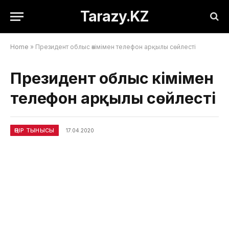
Tarazy.KZ
Home
»
Президент облыс әкімімен телефон арқылы сөйлесті
Президент облыс әкімімен
телефон арқылы сөйлесті
ӨҢІР ТЫНЫСЫ
17.04.2020