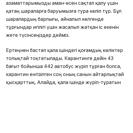
азаматтарымызды аман-есен сақтап қалу үшін
қатаң шараларға баруымызға тура келіп тұр. Бұл
шаралардың барлығы, айналып келгенде
тұрғындар игілігі үшін жасалып жатқан іс екенін
жете түсінсеңіздер дейміз.
Ертеңнен бастап қала ішіндегі қоғамдық көліктер
толықтай тоқтатылады. Карантинге дейін 43
бағыт бойынша 442 автобус жүріп тұрған болса,
карантин енгізілген соң оның санын айтарлықтай
қысқарттық. Алайда, қала ішінде жүріп-тұратын
азаматтардың әлі де азаймай тұрған жайы бар.
Автобустардың жүру тәртібінің сақталмай, әрі
онымен қатынайтын тұрғындардың саны күрт
көбеюіне байланысты осындай қадамға
баруымызға тура келіп тұр.