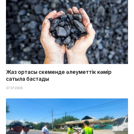
Жаз ортасы Өскеменде әлеуметтік көмір
сатыла бастады
07.07.2026