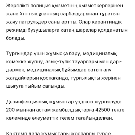
Жергілікті полиция қызметінің қызметкерлерінен
және Ұлттық ұланның сарбаздарынан тұратын
жаяу патрульдер саны артты. Олар карантиндік
режимді бұзушыларға қатаң шаралар қолданатын
болады.
Тұрғындар үшін жұмысқа бару, медициналық
көмекке жүгіну, азық-түлік тауарлары мен дәрі-
дәрмек, медициналық бұйымдар сатып алу
жағдайларын қоспағанда, тұрғылықты жерінен
шығуға тыйым салынды.
Дезинфекциялық жұмыстар үздіксіз жүргізілуде.
200 мыңнан астам жамбылдықтарға 42500 теңге
көлемінде әлеуметтік төлем тағайындалған.
Көктемгі дала жұмыстары жоспарлы түрде