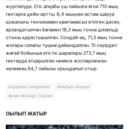
жүргізілуде. Егіс алқабы үш пайызға яғни 710 мың
гектарға дейін артты. 8,4 мыңнан астам шаруа
қожалығы техникамен қамтамасыз етілген десек,
арзандатылған бағамен 18,3 мың тонна дизельді
отыны қарастырылған. Сондай-ақ, 71,5 мың тонна
жоғары сапалы тұқым дайындалған. 15 сәуірдегі
жағай бойынша егістік шаралары 273,7 мың
гектарда атқарылған немесе жоспарланған
көлемнің 64,7 пайызы орындалып отыр.
Бердібек Сапарбаев
Жамбыл облысы
Қасым-Жомарт Тоқаев
ОҚЫЛЫП ЖАТЫР