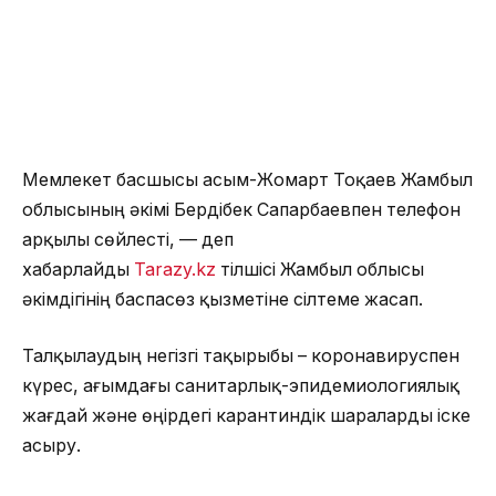
Мемлекет басшысы Қасым-Жомарт Тоқаев Жамбыл
облысының әкімі Бердібек Сапарбаевпен телефон
арқылы сөйлесті, — деп
хабарлайды
Tarazy.kz
тілшісі Жамбыл облысы
әкімдігінің баспасөз қызметіне сілтеме жасап.
Талқылаудың негізгі тақырыбы – коронавируспен
күрес, ағымдағы санитарлық-эпидемиологиялық
жағдай және өңірдегі карантиндік шараларды іске
асыру.