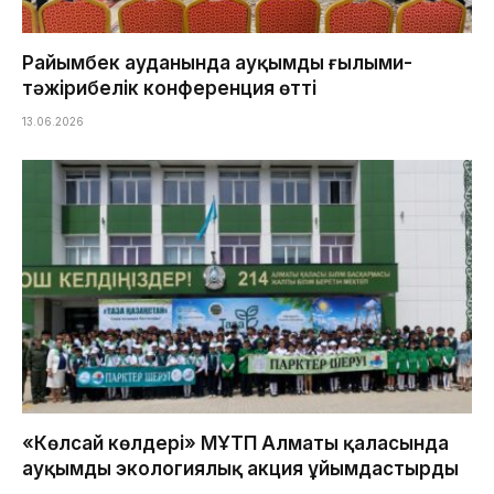
Райымбек ауданында ауқымды ғылыми-
тәжірибелік конференция өтті
13.06.2026
«Көлсай көлдері» МҰТП Алматы қаласында
ауқымды экологиялық акция ұйымдастырды