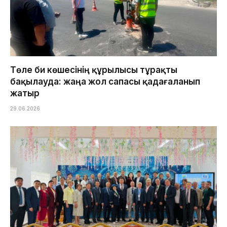
Төле би көшесінің құрылысы тұрақты
бақылауда: жаңа жол сапасы қадағаланып
жатыр
29.06.2026