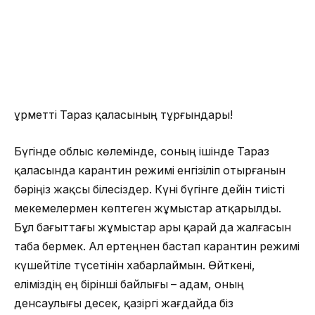
Құрметті Тараз қаласының тұрғындары!
Бүгінде облыс көлемінде, соның ішінде Тараз
қаласында карантин режимі енгізіліп отырғанын
бәріңіз жақсы білесіздер. Күні бүгінге дейін тиісті
мекемелермен көптеген жұмыстар атқарылды.
Бұл бағыттағы жұмыстар ары қарай да жалғасын
таба бермек. Ал ертеңнен бастап карантин режимі
күшейтіле түсетінін хабарлаймын. Өйткені,
еліміздің ең бірінші байлығы – адам, оның
денсаулығы десек, қазіргі жағдайда біз