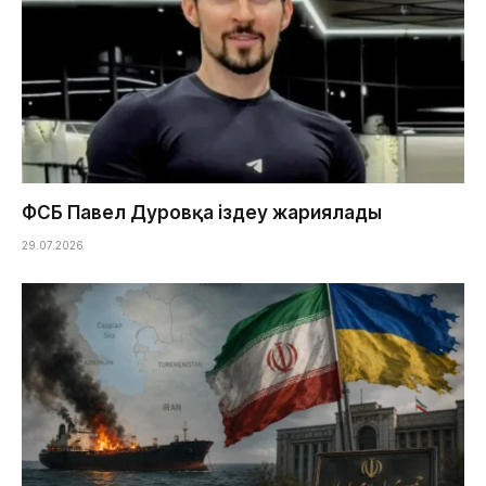
ФСБ Павел Дуровқа іздеу жариялады
29.07.2026