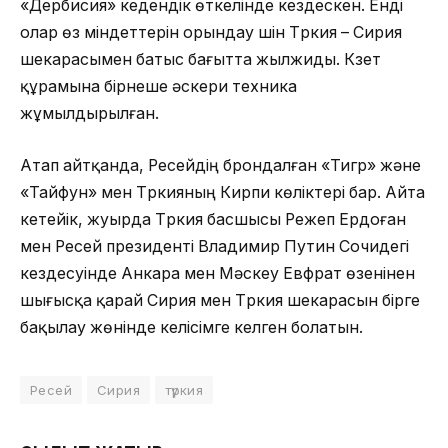
«Дербисия» кедендік өткелінде кездескен. Енді
олар өз міндеттерін орындау үшін Түркия – Сирия
шекарасымен батыс бағытта жылжиды. Күзет
құрамына бірнеше әскери техника
жұмылдырылған.
Атап айтқанда, Ресейдің брондалған «Тигр» және
«Тайфун» мен Түркияның Кирпи көліктері бар. Айта
кетейік, жуырда Түркия басшысы Режеп Ердоған
мен Ресей президенті Владимир Путин Сочидегі
кездесуінде Анкара мен Мәскеу Евфрат өзенінен
шығысқа қарай Сирия мен Түркия шекарасын бірге
бақылау жөнінде келісімге келген болатын.
Ресей
Сирия
түркия