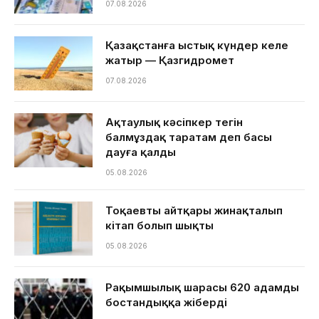
07.08.2026
Қазақстанға ыстық күндер келе
жатыр — Қазгидромет
07.08.2026
Ақтаулық кәсіпкер тегін
балмұздақ таратам деп басы
дауға қалды
05.08.2026
Тоқаевтың айтқары жинақталып
кітап болып шықты
05.08.2026
Рақымшылық шарасы 620 адамды
бостандыққа жіберді