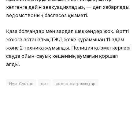
келгенге дейін эвакуациялады», — деп хабарлады
ведомствоның баспасөз қызметі.
Қаза болғандар мен зардап шеккендер жоқ. Өртті
жоюға астаналық ТЖД жеке құрамынан 11 адам
және 2 техника жұмылды. Полиция қызметкерлері
сауда ойын-сауық кешенінің аумағын қоршап
алды.
Нұр-Сұлтан
өрт
соңғы жаңалықтар
ОҚЫЛЫП ЖАТЫР