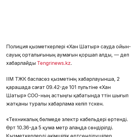
Полиция қызметкерлері «Хан Шатыр» сауда ойын-
сауық орталығының аумағын қоршап алды, — деп
хабарлайды
Tengrinews.kz
.
ІІМ ТЖК баспасөз қызметінің хабарлауынша, 2
қарашада сағат 09.42-де 101 пультіне «Хан
Шатыр» СОО-ның астыңғы қабатында түтін шығып
жатқаны туралы хабарлама келіп түскен.
«Техникалық бөлмеде электр кабельдері өртенді.
Өрт 10.36-да 5 қума метр алаңда сөндірілді.
Қызметкерлерді әкімшілік өртсөндірушілер