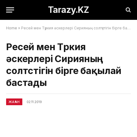
Tarazy.KZ
Home
»
Ресей мен Түркия әскерлері Сирияның солтүстігін бірге бақылай бастады
Ресей мен Түркия
әскерлері Сирияның
солтүстігін бірге бақылай
бастады
ЖАҺАН
02.11.2019