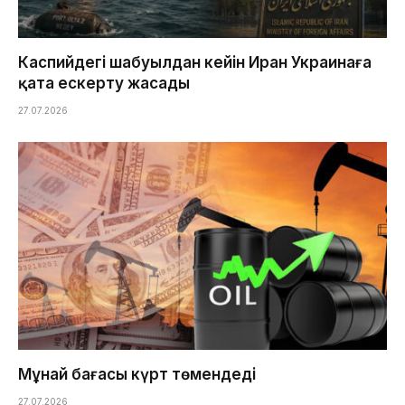
Каспийдегі шабуылдан кейін Иран Украинаға
қатаң ескерту жасады
27.07.2026
Мұнай бағасы күрт төмендеді
27.07.2026