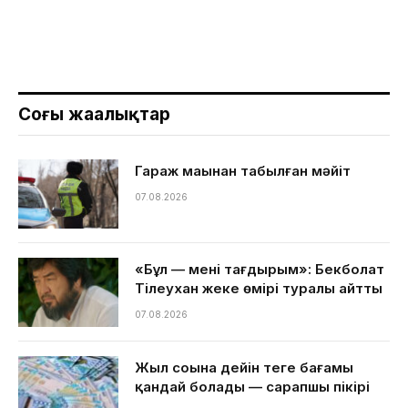
Соңғы жаңалықтар
Гараж маңынан табылған мәйіт
07.08.2026
«Бұл — менің тағдырым»: Бекболат
Тілеухан жеке өмірі туралы айтты
07.08.2026
Жыл соңына дейін теңге бағамы
қандай болады — сарапшы пікірі