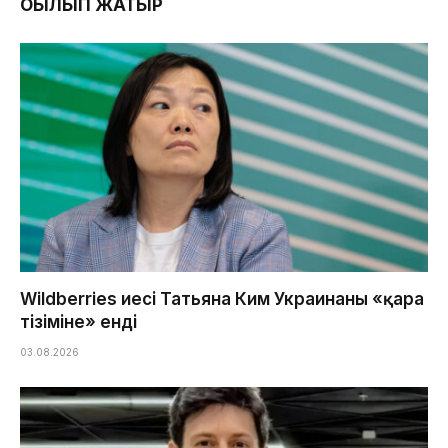
ОҚЫЛЫП ЖАТЫР
Wildberries иесі Татьяна Ким Украинаның «қара
тізіміне» енді
03.08.2026