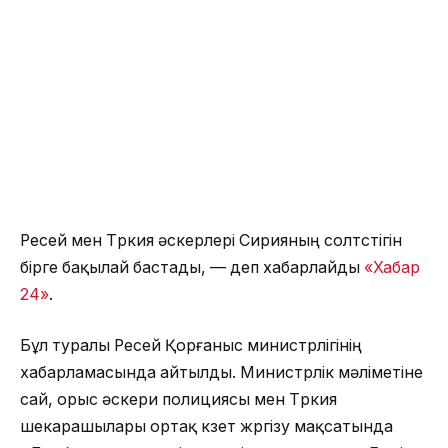
Ресей мен Түркия әскерлері Сирияның солтүстігін
бірге бақылай бастады, — деп хабарлайды
«Хабар
24»
.
Бұл туралы Ресей Қорғаныс министрлігінің
хабарламасында айтылды. Министрлік мәліметіне
сай, орыс әскери полициясы мен Түркия
шекарашылары ортақ күзет жүргізу мақсатында