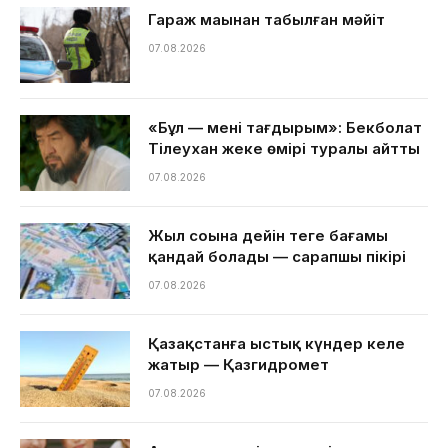
Гараж маңынан табылған мәйіт
07.08.2026
«Бұл — менің тағдырым»: Бекболат
Тілеухан жеке өмірі туралы айтты
07.08.2026
Жыл соңына дейін теңге бағамы
қандай болады — сарапшы пікірі
07.08.2026
Қазақстанға ыстық күндер келе
жатыр — Қазгидромет
07.08.2026