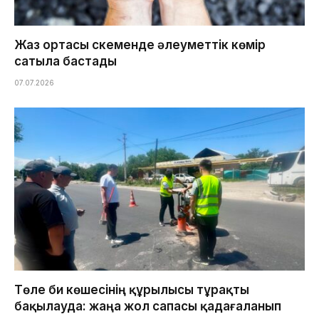
Жаз ортасы Өскеменде әлеуметтік көмір
сатыла бастады
07.07.2026
Төле би көшесінің құрылысы тұрақты
бақылауда: жаңа жол сапасы қадағаланып