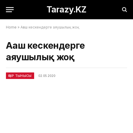
Tarazy.KZ
Home
»
Ағаш кескендерге аяушылық жоқ
Ағаш кескендерге
аяушылық жоқ
ӨҢІР ТЫНЫСЫ
02.05.2020