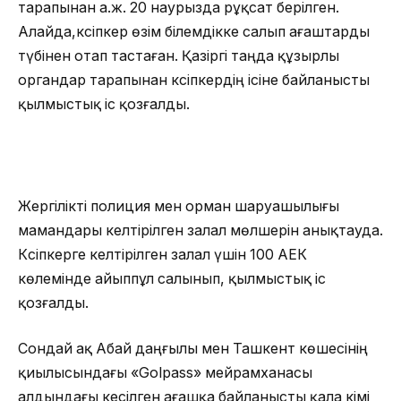
тарапынан а.ж. 20 наурызда рұқсат берілген.
Алайда,кәсіпкер өзім білемдікке салып ағаштарды
түбінен отап тастаған. Қазіргі таңда құзырлы
органдар тарапынан кәсіпкердің ісіне байланысты
қылмыстық іс қозғалды.
Жергілікті полиция мен орман шаруашылығы
мамандары келтірілген залал мөлшерін анықтауда.
Кәсіпкерге келтірілген залал үшін 100 АЕК
көлемінде айыппұл салынып, қылмыстық іс
қозғалды.
Сондай ақ Абай даңғылы мен Ташкент көшесінің
қиылысындағы «Golpass» мейрамханасы
алдындағы кесілген ағашқа байланысты қала әкімі