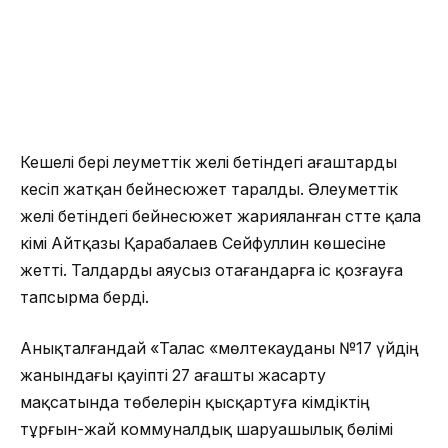
Кешелі бері әлеуметтік желі бетіндегі ағаштарды
кесіп жатқан бейнесюжет таралды. Әлеуметтік
желі бетіндегі бейнесюжет жарияланған сәтте қала
әкімі Айтқазы Қарабалаев Сейфуллин көшесіне
жетті. Талдарды аяусыз отағандарға іс қозғауға
тапсырма берді.
Анықталғандай «Талас «мөлтекауданы №17 үйдің
жанындағы қауіпті 27 ағашты жасарту
мақсатында төбелерін қысқартуға әкімдіктің
тұрғын-жай коммуналдық шаруашылық бөлімі