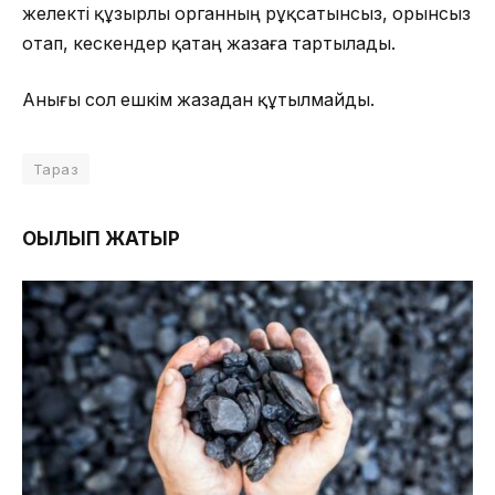
желекті құзырлы органның рұқсатынсыз, орынсыз
отап, кескендер қатаң жазаға тартылады.
Анығы сол ешкім жазадан құтылмайды.
Тараз
ОҚЫЛЫП ЖАТЫР