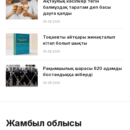
Ақтаулық кәсіпкер тегін
балмұздақ таратам деп басы
дауға қалды
05.08.2026
Тоқаевтың айтқары жинақталып
кітап болып шықты
05.08.2026
Рақымшылық шарасы 620 адамды
бостандыққа жіберді
05.08.2026
Жамбыл облысы