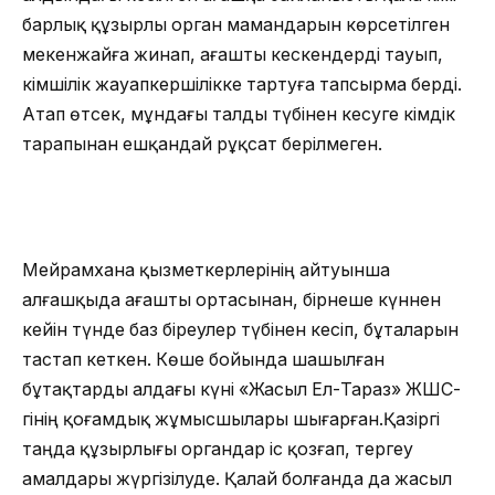
барлық құзырлы орган мамандарын көрсетілген
мекенжайға жинап, ағашты кескендерді тауып,
әкімшілік жауапкершілікке тартуға тапсырма берді.
Атап өтсек, мұндағы талды түбінен кесуге әкімдік
тарапынан ешқандай рұқсат берілмеген.
Мейрамхана қызметкерлерінің айтуынша
алғашқыда ағашты ортасынан, бірнеше күннен
кейін түнде баз біреулер түбінен кесіп, бұталарын
тастап кеткен. Көше бойында шашылған
бұтақтарды алдағы күні «Жасыл Ел-Тараз» ЖШС-
гінің қоғамдық жұмысшылары шығарған.Қазіргі
таңда құзырлығы органдар іс қозғап, тергеу
амалдары жүргізілуде. Қалай болғанда да жасыл