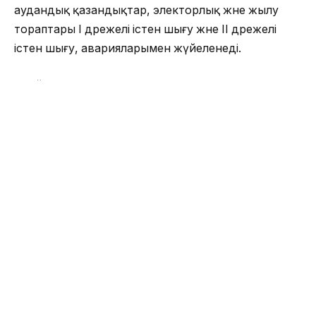
аудандық қазандықтар, электорлық және жылу
тораптары I дәрежелі істен шығу және II дәрежелі
істен шығу, аварияларымен жүйеленеді.
Алайда, 2018-2019 жылдардың және 2019-2020
жылдардың жылу беру маусымдарында
энергомекемелерде I дәрежелі істен шығу, ауыр
зардабымен авариялар тіркелмегендікті айта кету
керек.
«Жамбыл электр жүйелері» ЖШС–де II дәрежелі
істен шығу саны ең көп айқындалды, дегенмен,
2018-2019 жылдары жылыту маусымында
олардың саны 38 дана болса, 2019-2020 жылдары
жылыту маусымында 34 дананы құрғаның атап
өтуге болады, бірақ, электр энергиясының
жеткіліксіз беруі 28,718 мың.кВт
сағаттан 53,665