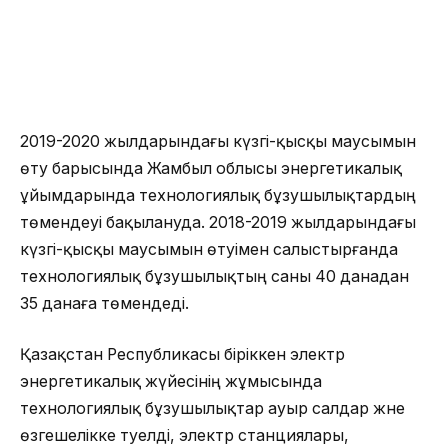
2019-2020 жылдарындағы күзгі-қысқы маусымын
өту барысында Жамбыл облысы энергетикалық
ұйымдарында технологиялық бұзушылықтардың
төмендеуі бақылануда. 2018-2019 жылдарындағы
күзгі-қысқы маусымын өтуімен салыстырғанда
технологиялық бұзушылықтың саны 40 данадан
35 данаға төмендеді.
Қазақстан Республикасы біріккен электр
энергетикалық жүйесінің жұмысында
технологиялық бұзушылықтар ауыр салдар және
өзгешелікке тәуелді, электр станциялары,