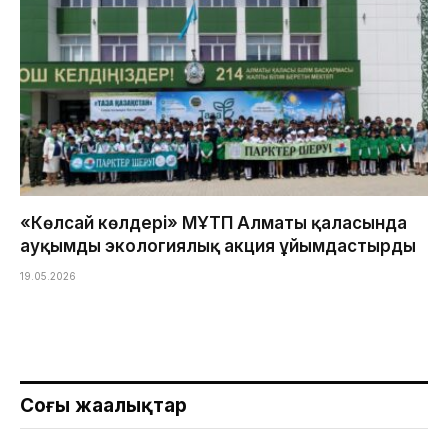
«Көлсай көлдері» МҰТП Алматы қаласында
ауқымды экологиялық акция ұйымдастырды
19.05.2026
Соңғы жаңалықтар