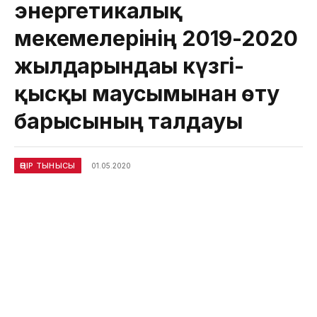
энергетикалық
мекемелерінің 2019-2020
жылдарындағы күзгі-
қысқы маусымынан өту
барысының талдауы
ӨҢІР ТЫНЫСЫ
01.05.2020