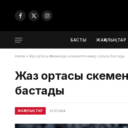
Facebook
X
Instagram
(Twitter)
БАСТЫ
ЖАҢАЛЫҚТАР
Home
»
Жаз ортасы Өскеменде әлеуметтік көмір сатыла бастады
Жаз ортасы Өскемен
бастады
ЖАҢАЛЫҚТАР
07.07.2026