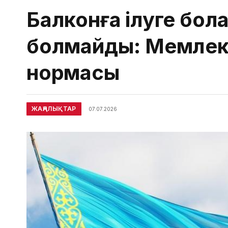
Балконға ілуге бол
болмайды: Мемлек
нормасы
ЖАҢАЛЫҚТАР
07.07.2026