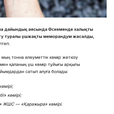
на дайындық аясында Өскеменде халықты
ету туралы үшжақты меморандум жасалды,
ілтеп.
 мың тонна әлеуметтік көмір жеткізу
амен қаланың үш көмір тұйығы арқылы
ұйымдардан сатып алуға болады:
өмірі;
» көмірі;
» ЖШС — «Қаражыра» көмірі.