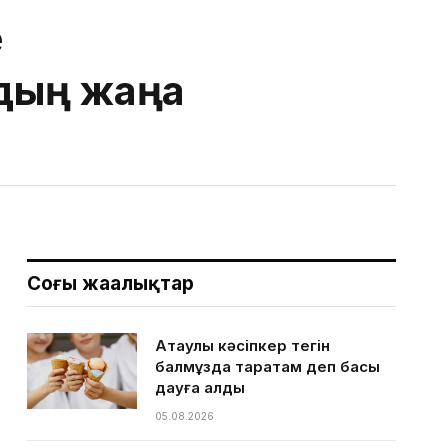
е
дың жаңа
Соңғы жаңалықтар
Ақтаулық кәсіпкер тегін
балмұздақ таратам деп басы
дауға қалды
05.08.2026