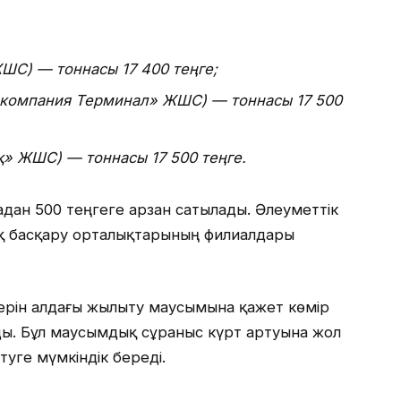
ШС) — тоннасы 17 400 теңге;
 компания Терминал» ЖШС) — тоннасы 17 500
қ» ЖШС) — тоннасы 17 500 теңге.
дан 500 теңгеге арзан сатылады. Әлеуметтік
ық басқару орталықтарының филиалдары
лерін алдағы жылыту маусымына қажет көмір
ы. Бұл маусымдық сұраныс күрт артуына жол
уге мүмкіндік береді.