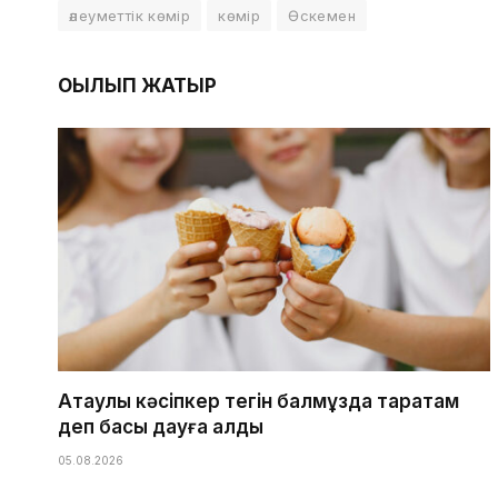
әлеуметтік көмір
көмір
Өскемен
ОҚЫЛЫП ЖАТЫР
Ақтаулық кәсіпкер тегін балмұздақ таратам
деп басы дауға қалды
05.08.2026