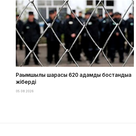
Рақымшылық шарасы 620 адамды бостандыққа
жіберді
05.08.2026