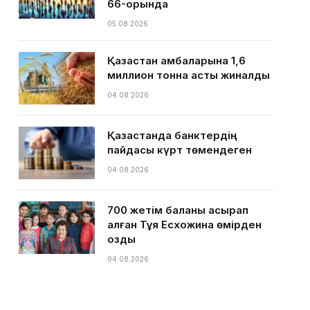
66-орында
05.08.2026
Қазақстан қамбаларына 1,6
миллион тонна астық жиналды
04.08.2026
Қазақстанда банктердің
пайдасы күрт төмендеген
04.08.2026
700 жетім баланы асырап
алған Тұяқ Есхожина өмірден
озды
04.08.2026