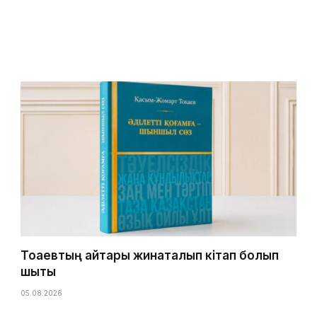
Тоқаевтың айтқары жинақталып кітап болып
шықты
05.08.2026