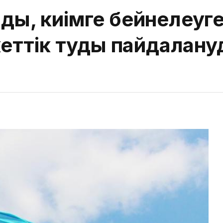
ады, киімге бейнелеуг
еттік туды пайдалану