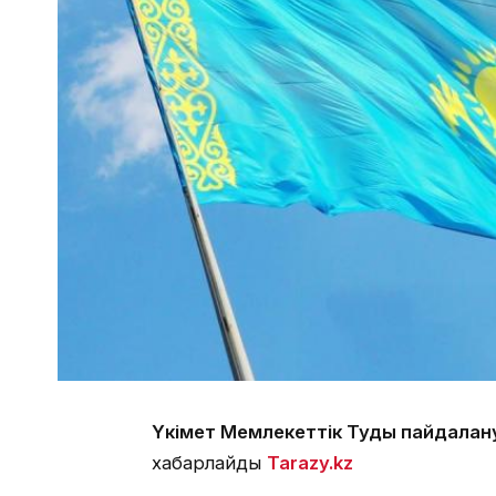
Үкімет Мемлекеттік Туды пайдалану 
хабарлайды
Tarazy.kz