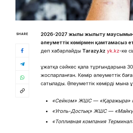
2026-2027 жылғы жылыту маусымы
SHARE
әлеуметтік көмірмен қамтамасыз 
деп хабарлайды
Tarazy.kz
yk.kz
-ке с
Құжатқа сәйкес қала тұрғындарына 30
жоспарланған. Көмір әлеуметтік бағ
сатылады. Әлеуметтік көмірді мына 
«Сейком» ЖШС — «Қаражыра» к
«Уголь-Достық» ЖШС — «Майкүбі
«Топливная компания Терминал