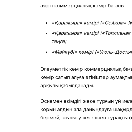
Қазіргі коммерциялық көмір бағасы:
«Қаражыра» көмірі («Сейком» Ж
«Қаражыра» көмірі («Топливная
теңге;
«Майкүбі» көмірі («Уголь-Досты
Әлеуметтік көмір коммерциялық баға
көмір сатып алуға өтініштер аумақт
арқылы қабылданады.
Өскемен әкімдігі жеке тұрғын үй ие
қорын алдын ала дайындауға шақырд
бермей, жылыту кезеңінен тұрақты өт