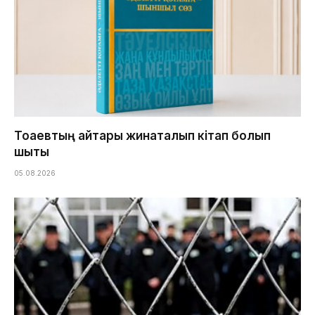
Тоқаевтың айтқары жинақталып кітап болып
шықты
05.08.2026