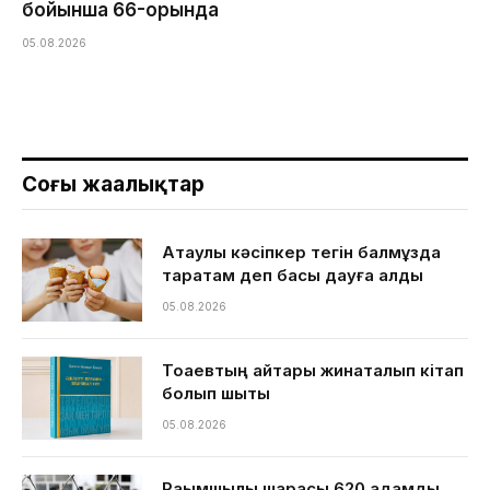
бойынша 66-орында
05.08.2026
Соңғы жаңалықтар
Ақтаулық кәсіпкер тегін балмұздақ
таратам деп басы дауға қалды
05.08.2026
Тоқаевтың айтқары жинақталып кітап
болып шықты
05.08.2026
Рақымшылық шарасы 620 адамды