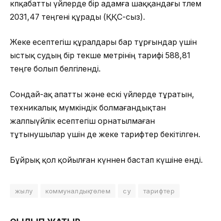
көпқабатты үйлерде бір адамға шаққандағы төлем
2031,47 теңгені құрады (ҚҚС-сыз).
Жеке есептегіш құралдары бар тұрғындар үшін
ыстық судың бір текше метрінің тарифі 588,81
теңге болып белгіленді.
Сондай-ақ апатты және ескі үйлерде тұратын,
техникалық мүмкіндік болмағандықтан
жалпыүйлік есептегіш орнатылмаған
тұтынушылар үшін де жеке тарифтер бекітілген.
Бұйрық қол қойылған күннен бастап күшіне енді.
жылу
коммуналдық төлем
су
тарифтер