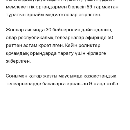
мемлекеттік органдармен бірлесіп 59 тармақтан
тұратын арнайы медиажоспар әзірлеген.
Жоспар аясында 30 бейнеролик дайындалып,
олар республикалық телеарналар эфирінде 50
реттен астам көрсетілген. Кейін роликтер
қоғамдық орындарда тарату үшін өңірлерге
жіберілген.
Сонымен қатар жазғы маусымда қазақстандық
телеарналарда балаларға арналған 9 жаңа жоба
іске қосылады. Олар цифрлық және қаржылық
сауаттылықты дамытуға, ұлттық мәдениет пен
спортты насихаттауға бағытталған.
Министрлік мәліметінше, жазғы науқан аясында: