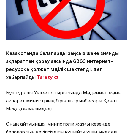
Қазақстанда балаларды заңсыз және зиянды
ақпараттан қорғау аясында 6863 интернет-
ресурсқа қолжетімділік шектелді, деп
хабарлайды
Tarazy.kz
Бұл туралы Үкімет отырысында Мәдениет және
ақпарат министрінің бірінші орынбасары Қанат
Ысқақов мәлімдеді.
Оның айтуынша, министрлік жазғы кезеңде
балалардың қауіпсіздігін күшейту үшін мүдделі