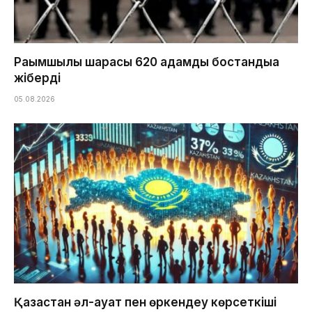
Рақымшылық шарасы 620 адамды бостандыққа
жіберді
05.08.2026
Қазақстан әл-ауқат пен өркендеу көрсеткіші