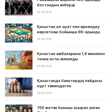
бостандыққа жіберді
05.08.2026
Қазақстан әл-ауқат пен өркендеу
көрсеткіші бойынша 66-орында
05.08.2026
Қазақстан қамбаларына 1,6 миллион
тонна астық жиналды
04.08.2026
Қазақстанда банктердің пайдасы
күрт төмендеген
04.08.2026
700 жетім баланы асырап алған