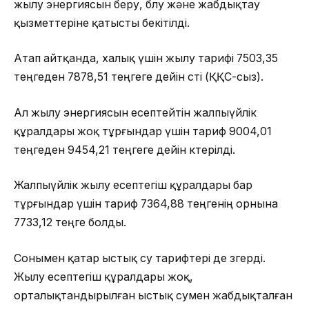
жылу энергиясын беру, бөлу және жабдықтау
қызметтеріне қатысты бекітілді.
Атап айтқанда, халық үшін жылу тарифі 7503,35
теңгеден 7878,51 теңгеге дейін өсті (ҚҚС-сыз).
Ал жылу энергиясын есептейтін жалпыүйлік
құралдары жоқ тұрғындар үшін тариф 9004,01
теңгеден 9454,21 теңгеге дейін көтерілді.
Жалпыүйлік жылу есептегіш құралдары бар
тұрғындар үшін тариф 7364,88 теңгенің орнына
7733,12 теңге болды.
Сонымен қатар ыстық су тарифтері де өзгерді.
Жылу есептегіш құралдары жоқ,
орталықтандырылған ыстық сумен жабдықталған