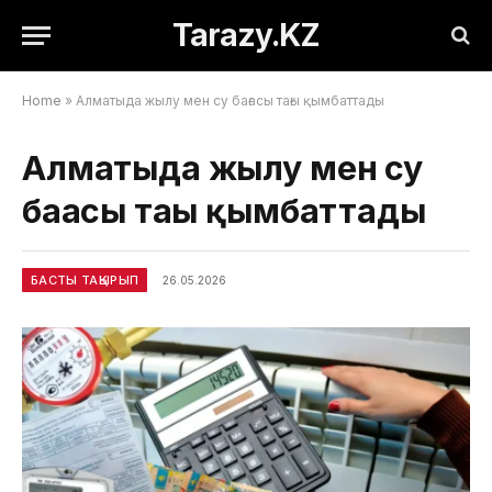
Tarazy.KZ
Home
»
Алматыда жылу мен су бағасы тағы қымбаттады
Алматыда жылу мен су
бағасы тағы қымбаттады
БАСТЫ ТАҚЫРЫП
26.05.2026