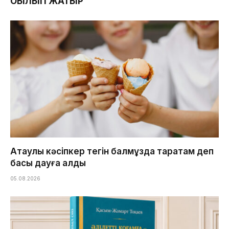
ОҚЫЛЫП ЖАТЫР
Ақтаулық кәсіпкер тегін балмұздақ таратам деп
басы дауға қалды
05.08.2026