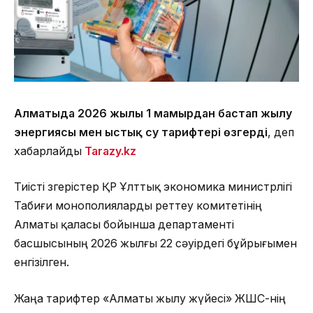
Алматыда 2026 жылғы 1 мамырдан бастап жылу
энергиясы мен ыстық су тарифтері өзгерді
, деп
хабарлайды
Tarazy.kz
Тиісті өзгерістер ҚР Ұлттық экономика министрлігі
Табиғи монополияларды реттеу комитетінің
Алматы қаласы бойынша департаменті
басшысының 2026 жылғы 22 сәуірдегі бұйрығымен
енгізілген.
Жаңа тарифтер «Алматы жылу жүйесі» ЖШС-нің