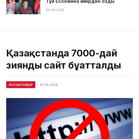
Тұяқ Есхожина өмірден озды
04.08.2026
Қазақстанда 7000-дай
зиянды сайт бұғатталды
ЖАҢАЛЫҚТАР
26.05.2026