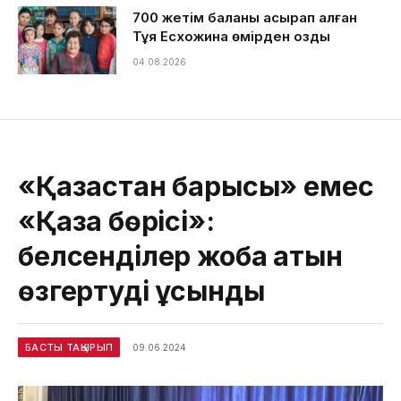
700 жетім баланы асырап алған
Тұяқ Есхожина өмірден озды
04.08.2026
«Қазақстан барысы» емес
«Қазақ бөрісі»:
белсенділер жоба атын
өзгертуді ұсынды
БАСТЫ ТАҚЫРЫП
09.06.2024