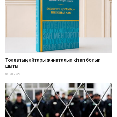
Тоқаевтың айтқары жинақталып кітап болып
шықты
05.08.2026