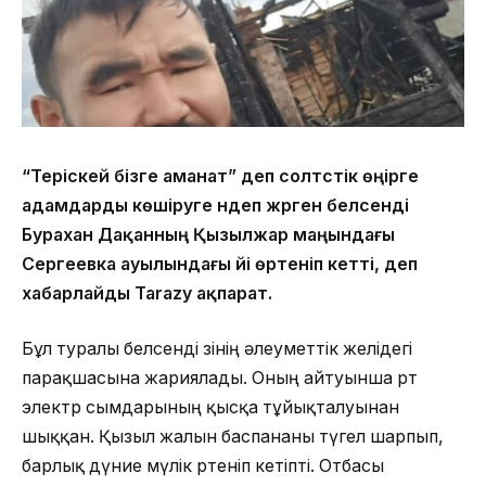
“Теріскей бізге аманат” деп солтүстік өңірге
адамдарды көшіруге үндеп жүрген белсенді
Бурахан Дақанның Қызылжар маңындағы
Сергеевка ауылындағы үйі өртеніп кетті, деп
хабарлайды Tarazy ақпарат.
Бұл туралы белсенді өзінің әлеуметтік желідегі
парақшасына жариялады. Оның айтуынша өрт
электр сымдарының қысқа тұйықталуынан
шыққан. Қызыл жалын баспананы түгел шарпып,
барлық дүние мүлік өртеніп кетіпті. Отбасы