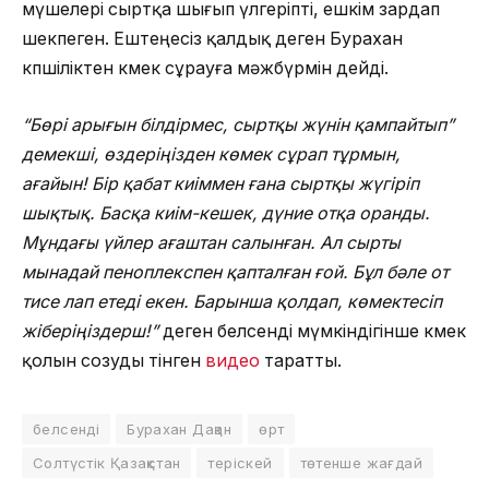
мүшелері сыртқа шығып үлгеріпті, ешкім зардап
шекпеген. Ештеңесіз қалдық деген Бурахан
көпшіліктен көмек сұрауға мәжбүрмін дейді.
“Бөрі арығын білдірмес, сыртқы жүнін қампайтып”
демекші, өздеріңізден көмек сұрап тұрмын,
ағайын! Бір қабат киіммен ғана сыртқы жүгіріп
шықтық. Басқа киім-кешек, дүние отқа оранды.
Мұндағы үйлер ағаштан салынған. Ал сырты
мынадай пеноплекспен қапталған ғой. Бұл бәле от
тисе лап етеді екен. Барынша қолдап, көмектесіп
жіберіңіздерш!”
деген белсенді мүмкіндігінше көмек
қолын созуды өтінген
видео
таратты.
белсенді
Бурахан Дақан
өрт
Солтүстік Қазақстан
теріскей
төтенше жағдай