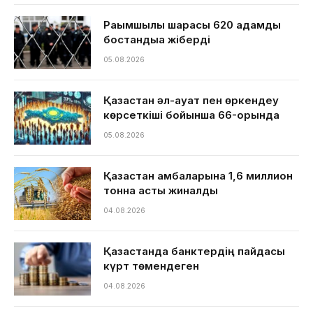
Рақымшылық шарасы 620 адамды
бостандыққа жіберді
05.08.2026
Қазақстан әл-ауқат пен өркендеу
көрсеткіші бойынша 66-орында
05.08.2026
Қазақстан қамбаларына 1,6 миллион
тонна астық жиналды
04.08.2026
Қазақстанда банктердің пайдасы
күрт төмендеген
04.08.2026