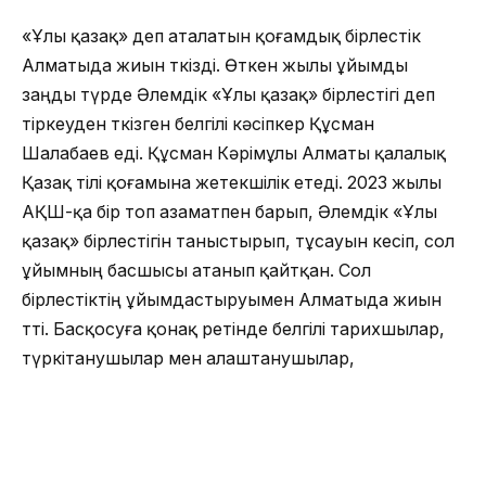
«Ұлы қазақ» деп аталатын қоғамдық бірлестік
Алматыда жиын өткізді. Өткен жылы ұйымды
заңды түрде Әлемдік «Ұлы қазақ» бірлестігі деп
тіркеуден өткізген белгілі кәсіпкер Құсман
Шалабаев еді. Құсман Кәрімұлы Алматы қалалық
Қазақ тілі қоғамына жетекшілік етеді. 2023 жылы
АҚШ-қа бір топ азаматпен барып, Әлемдік «Ұлы
қазақ» бірлестігін таныстырып, тұсауын кесіп, сол
ұйымның басшысы атанып қайтқан. Сол
бірлестіктің ұйымдастыруымен Алматыда жиын
өтті. Басқосуға қонақ ретінде белгілі тарихшылар,
түркітанушылар мен алаштанушылар,
этнографтар мен өнер адамдары және
журналистер қатысты.
Жиында «Ұлы қазақ» партиоттық актісі