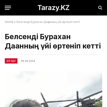
Tarazy.KZ
Home
»
Белсенді Бурахан Дақанның үйі өртеніп кетті
Белсенді Бурахан
Дақанның үйі өртеніп кетті
ЕЛ ІШІ
09.06.2024