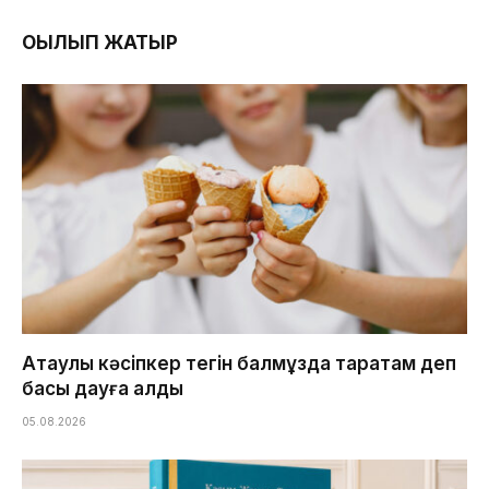
ОҚЫЛЫП ЖАТЫР
Ақтаулық кәсіпкер тегін балмұздақ таратам деп
басы дауға қалды
05.08.2026