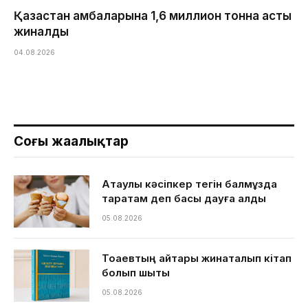
Қазақстан қамбаларына 1,6 миллион тонна астық
жиналды
04.08.2026
Соңғы жаңалықтар
Ақтаулық кәсіпкер тегін балмұздақ
таратам деп басы дауға қалды
05.08.2026
Тоқаевтың айтқары жинақталып кітап
болып шықты
05.08.2026