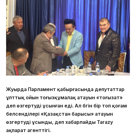
Жуырда Парламент қабырғасында депутаттар
ұлттық ойын тоғызқұмалақ атауын «тоғызат»
деп өзгертуді ұсынған еді. Ал бүгін бір топ қоғам
белсенділері «Қазақстан барысы» атауын
өзгертуді ұсынды, деп хабарлайды Tarazy
ақпарат агенттігі.