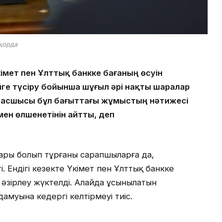
қорда
мет пен Ұлттық банкке бағаның өсуін
ге түсіру бойынша шұғыл әрі нақты шаралар
асшысы бұл бағыттағы жұмыстың нәтижесі
ен өлшенетінін айтты
, деп
ары болып тұрғаны сарапшыларға да,
і. Ендігі кезекте Үкімет пен Ұлттық банкке
 әзірлеу жүктелді. Алайда ұсынылатын
амуына кедергі келтірмеуі тиіс.