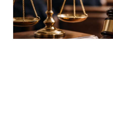
Астанада сталкинг жасаған адам с
Қала тұрғыны жәбірленуші өзімен қа