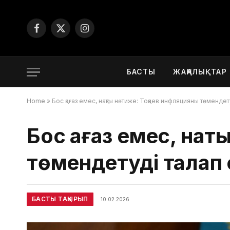
Facebook
X
Instagram
(Twitter)
БАСТЫ
ЖАҢАЛЫҚТАР
Home
»
Бос қағаз емес, нақты нәтиже: Тоқаев инфляцияны төмендету
Бос қағаз емес, нақ
төмендетуді талап 
БАСТЫ ТАҚЫРЫП
10.02.2026