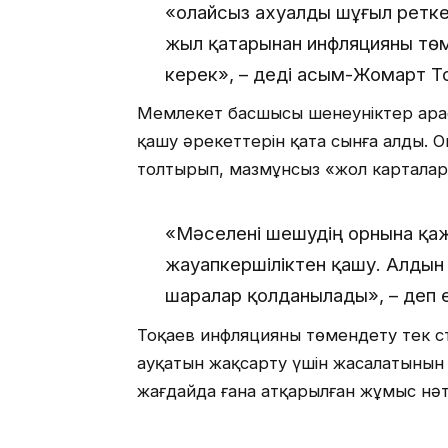
«Қолайсыз ахуалды шұғыл ретке
жыл қатарынан инфляцияны тө
керек», – деді Қасым-Жомарт Т
Мемлекет басшысы шенеуніктер арас
қашу әрекеттерін қатаң сынға алды. О
толтырып, мазмұнсыз «жол карталары
«Мәселені шешудің орнына қаж
жауапкершіліктен қашу. Алдын 
шаралар қолданылады», – деп 
Тоқаев инфляцияны төмендету тек ст
ауқатын жақсарту үшін жасалатынын 
жағдайда ғана атқарылған жұмыс нәт