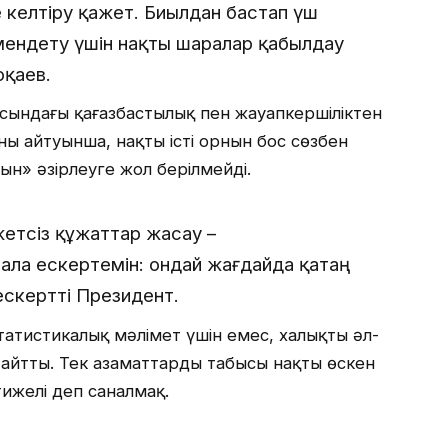
 келтіру қажет. Биылдан бастап үш
мендету үшін нақты шаралар қабылдау
оқаев.
ындағы қағазбастылық пен жауапкершіліктен
ның айтуынша, нақты істің орнын бос сөзбен
н» әзірлеуге жол берілмейді.
етсіз құжаттар жасау –
ала ескертемін: ондай жағдайда қатаң
ескертті Президент.
атистикалық мәлімет үшін емес, халықтың әл-
айтты. Тек азаматтардың табысы нақты өскен
ижелі деп саналмақ.