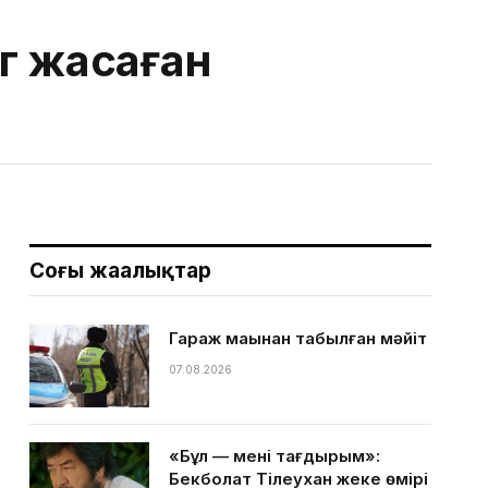
г жасаған
Соңғы жаңалықтар
Гараж маңынан табылған мәйіт
07.08.2026
«Бұл — менің тағдырым»:
Бекболат Тілеухан жеке өмірі