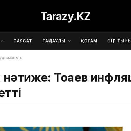
Tarazy.KZ
САЯСАТ
ТАҢДАУЛЫ
ҚОҒАМ
ӨҢІР ТЫН
ді талап етті
ты нәтиже: Тоқаев инфл
етті