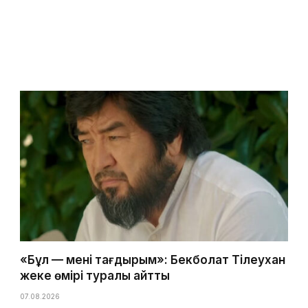
«Бұл — менің тағдырым»: Бекболат Тілеухан
жеке өмірі туралы айтты
07.08.2026