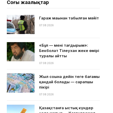
Соңғы жаңалықтар
Гараж маңынан табылған мәйіт
07.08.2026
«Бұл — менің тағдырым»:
Бекболат Тілеухан жеке өмірі
туралы айтты
07.08.2026
Жыл соңына дейін теңге бағамы
қандай болады — сарапшы
пікірі
07.08.2026
Қазақстанға ыстық күндер