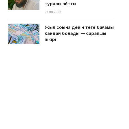
туралы айтты
07.08.2026
Жыл соңына дейін теңге бағамы
қандай болады — сарапшы
пікірі
07.08.2026
Қазақстанға ыстық күндер
келе жатыр — Қазгидромет
07.08.2026
Ақтаулық кәсіпкер тегін
балмұздақ таратам деп басы
дауға қалды
05.08.2026