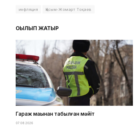
инфляция
Қасым-Жомарт Тоқаев
ОҚЫЛЫП ЖАТЫР
Гараж маңынан табылған мәйіт
07.08.2026