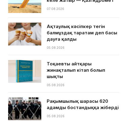
келе жатыр — Қазгидромет
07.08.2026
Ақтаулық кәсіпкер тегін
балмұздақ таратам деп басы
дауға қалды
05.08.2026
Тоқаевтың айтқары
жинақталып кітап болып
шықты
05.08.2026
Рақымшылық шарасы 620
адамды бостандыққа жіберді
05.08.2026