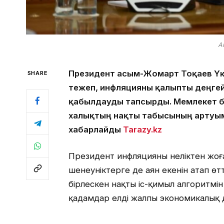
А
Президент Қасым-Жомарт Тоқаев Үкі
SHARE
тежеп, инфляцияны қалыпты деңгей
қабылдауды тапсырды. Мемлекет б
халықтың нақты табысының артуым
хабарлайды
Tarazy.k
z
Президент инфляцияның неліктен жоғ
шенеуніктерге де аян екенін атап өтт
бірлескен нақты іс-қимыл алгоритмін
қадамдар елдің жалпы экономикалық д