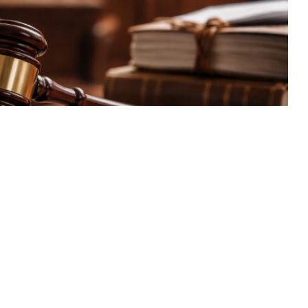
ЖИ
отталды
, деп хабарлайды
Tarazy.k
z
рым-қатынас орнатқысы келмейтінін біле тұра,