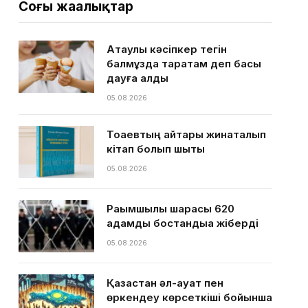
Соңғы жаңалықтар
Ақтаулық кәсіпкер тегін
балмұздақ таратам деп басы
дауға қалды
05.08.2026
Тоқаевтың айтқары жинақталып
кітап болып шықты
05.08.2026
Рақымшылық шарасы 620
адамды бостандыққа жіберді
05.08.2026
Қазақстан әл-ауқат пен
өркендеу көрсеткіші бойынша