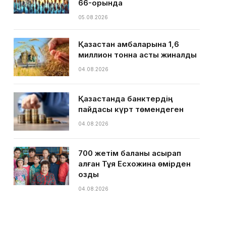
66-орында
05.08.2026
Қазақстан қамбаларына 1,6
миллион тонна астық жиналды
04.08.2026
Қазақстанда банктердің
пайдасы күрт төмендеген
04.08.2026
700 жетім баланы асырап
алған Тұяқ Есхожина өмірден
озды
04.08.2026