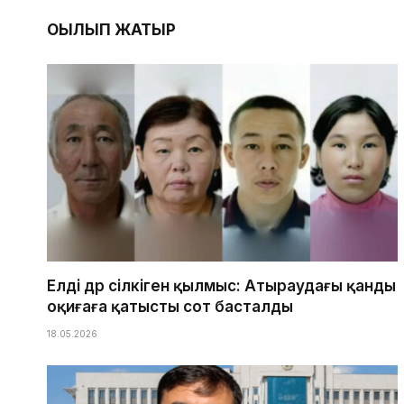
ОҚЫЛЫП ЖАТЫР
Елді дүр сілкіген қылмыс: Атыраудағы қанды
оқиғаға қатысты сот басталды
18.05.2026