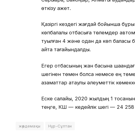
өткізу қажет.
Қазіргі кездегі жағдай бойынша бұр
көпбалалы отбасыға төлемдер авто
туылған 4 және одан да көп баласы 
қайта тағайындалды.
Егер отбасының жан басына шаққандағы
шегінен төмен болса немесе ең төмен
азаматтар атаулы әлеуметтік көмекк
Еске салайық, 2020 жылдың 1 тоқсаны
теңге, КШ — кедейлік шегі — 24 258 
жәрдемақы
Нұр-Сұлтан