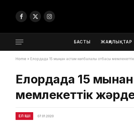
Facebook
X
Instagram
(Twitter)
БАСТЫ
ЖАҢАЛЫҚТАР
Home
»
Елордада 15 мыңнан астам көпбалалы отбасы мемлекетт
Елордада 15 мыңна
мемлекеттік жәрд
ЕЛ ІШІ
07.01.2020