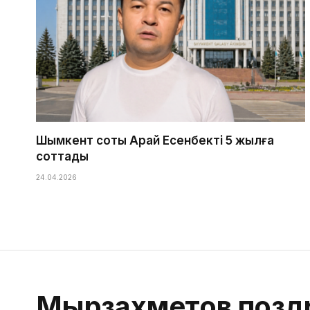
Шымкент соты Арай Есенбекті 5 жылға
соттады
24.04.2026
Мырзахметов поздр