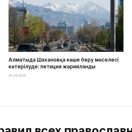
Алматыда Шахановқа көше беру мәселесі
көтерілуде: петиция жарияланды
24.04.2026
авил всех православ