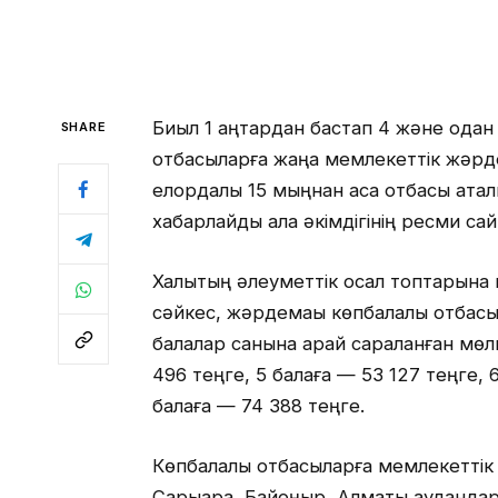
Биыл 1 қаңтардан бастап 4 және ода
SHARE
отбасыларға жаңа мемлекеттік жәрдем
елордалық 15 мыңнан аса отбасы ата
хабарлайды қала әкімдігінің ресми са
Халықтың әлеуметтік осал топтарына
сәйкес, жәрдемақы көпбалалы отбасы
балалар санына қарай сараланған мөл
496 теңге, 5 балаға — 53 127 теңге, 
балаға — 74 388 теңге.
Көпбалалы отбасыларға мемлекеттік ж
Сарыарқа, Байқоңыр, Алматы аудандар