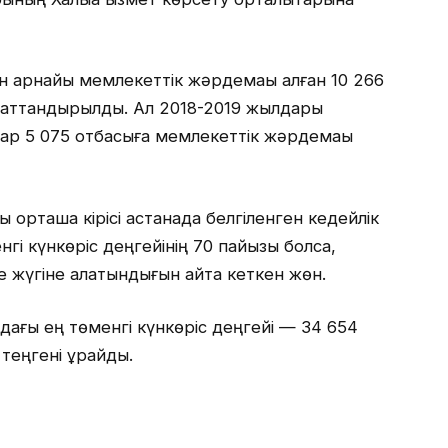
ын арнайы мемлекеттік жәрдемақы алған 10 266
маттандырылды. Ал 2018-2019 жылдары
бар 5 075 отбасыға мемлекеттік жәрдемақы
 орташа кірісі астанада белгіленген кедейлік
гі күнкөріс деңгейінің 70 пайызы болса,
е жүгіне алатындығын айта кеткен жөн.
ндағы ең төменгі күнкөріс деңгейі — 34 654
теңгені құрайды.