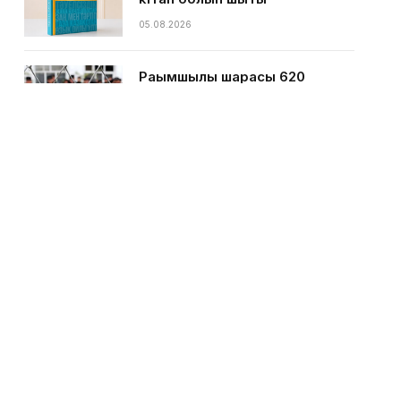
05.08.2026
Рақымшылық шарасы 620
адамды бостандыққа жіберді
05.08.2026
Қазақстан әл-ауқат пен
өркендеу көрсеткіші бойынша
66-орында
05.08.2026
Қазақстан қамбаларына 1,6
миллион тонна астық жиналды
04.08.2026
Қазақстанда банктердің
пайдасы күрт төмендеген