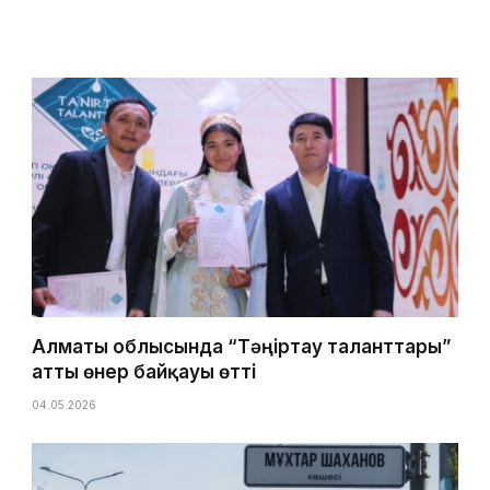
Алматы облысында “Тәңіртау таланттары”
атты өнер байқауы өтті
04.05.2026