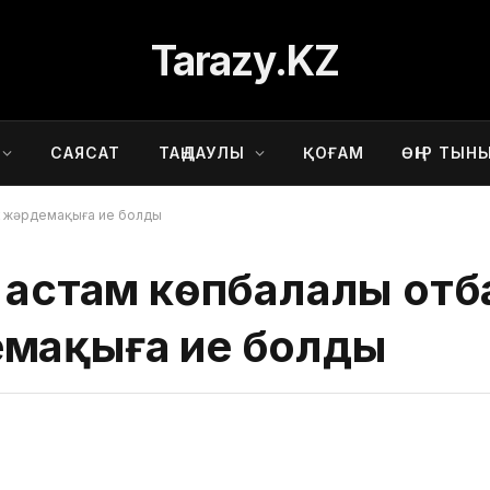
Tarazy.KZ
САЯСАТ
ТАҢДАУЛЫ
ҚОҒАМ
ӨҢІР ТЫН
ік жәрдемақыға ие болды
н астам көпбалалы от
емақыға ие болды