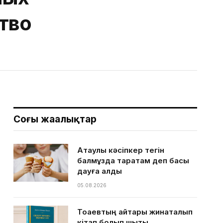
тво
Соңғы жаңалықтар
Ақтаулық кәсіпкер тегін
балмұздақ таратам деп басы
дауға қалды
05.08.2026
Тоқаевтың айтқары жинақталып
кітап болып шықты