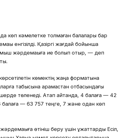
н да көп кәмелетке толмаған балалары бар
ақы енгізілді. Қазіргі жағдай бойынша
лмыш жәрдемақыға ие болып отыр, — деп
йты.
 көрсетілетін көмектің жаңа форматына
ларға табысына қарамастан отбасындағы
шерде төленеді. Атап айтқанда, 4 балаға — 42
6 балаға — 63 757 теңге, 7 және одан көп
әрдемақыға өтініш беру үшін құжаттарды Есіл,
ының Халыққа қызмет көрсету орталықтарына