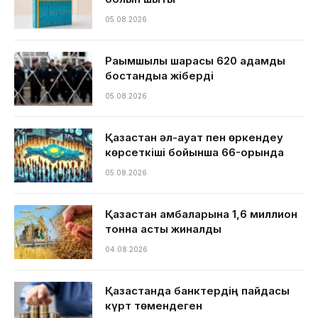
05.08.2026
Рақымшылық шарасы 620 адамды
бостандыққа жіберді
05.08.2026
Қазақстан әл-ауқат пен өркендеу
көрсеткіші бойынша 66-орында
05.08.2026
Қазақстан қамбаларына 1,6 миллион
тонна астық жиналды
04.08.2026
Қазақстанда банктердің пайдасы
күрт төмендеген