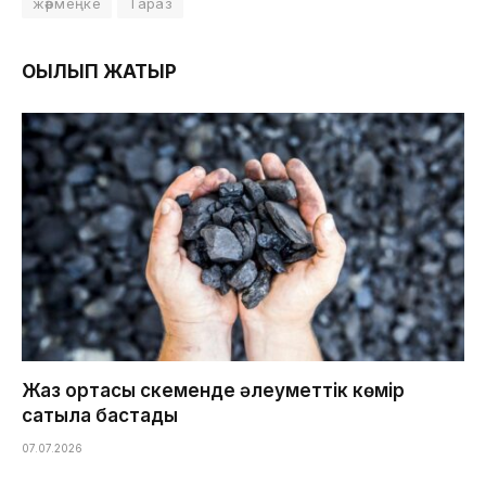
жәрмеңке
Тараз
ОҚЫЛЫП ЖАТЫР
Жаз ортасы Өскеменде әлеуметтік көмір
сатыла бастады
07.07.2026