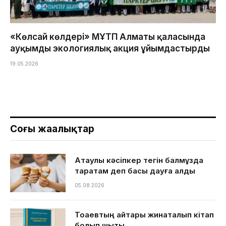
«Көлсай көлдері» МҰТП Алматы қаласында
ауқымды экологиялық акция ұйымдастырды
19.05.2026
Соңғы жаңалықтар
Ақтаулық кәсіпкер тегін балмұздақ
таратам деп басы дауға қалды
05.08.2026
Тоқаевтың айтқары жинақталып кітап
болып шықты