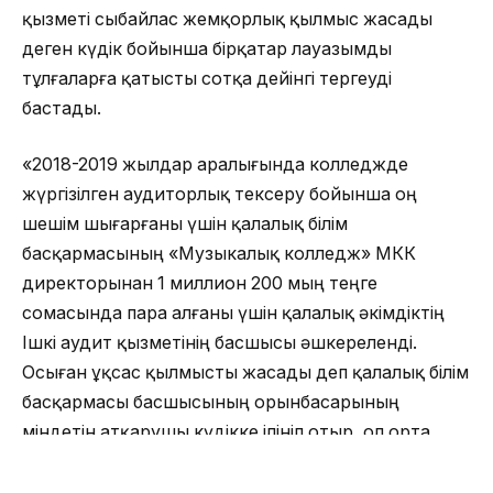
қызметі сыбайлас жемқорлық қылмыс жасады
деген күдік бойынша бірқатар лауазымды
тұлғаларға қатысты сотқа дейінгі тергеуді
бастады.
«2018-2019 жылдар аралығында колледжде
жүргізілген аудиторлық тексеру бойынша оң
шешім шығарғаны үшін қалалық білім
басқармасының «Музыкалық колледж» МКҚК
директорынан 1 миллион 200 мың теңге
сомасында пара алғаны үшін қалалық әкімдіктің
Ішкі аудит қызметінің басшысы әшкереленді.
Осыған ұқсас қылмысты жасады деп қалалық білім
басқармасы басшысының орынбасарының
міндетін атқарушы күдікке ілініп отыр, ол орта
мектептің оқу бөлімінің меңгерушісінен оны
мектеп директоры лауазымына тағайындауға