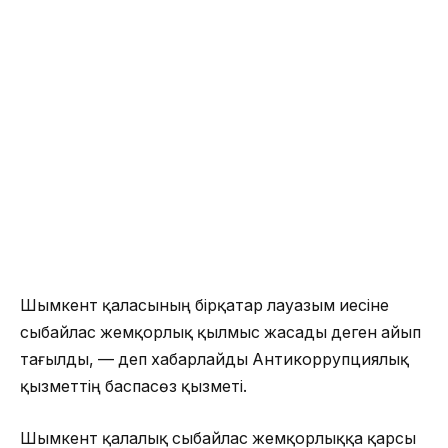
Шымкент қаласының бірқатар лауазым иесіне
сыбайлас жемқорлық қылмыс жасады деген айып
тағылды, — деп хабарлайды Антикоррупциялық
қызметтің баспасөз қызметі.
Шымкент қалалық сыбайлас жемқорлыққа қарсы