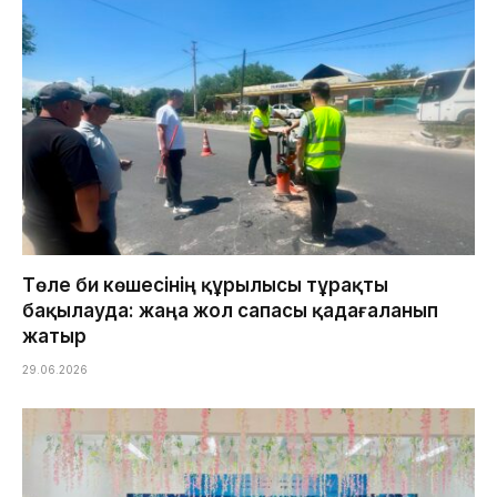
Төле би көшесінің құрылысы тұрақты
бақылауда: жаңа жол сапасы қадағаланып
жатыр
29.06.2026