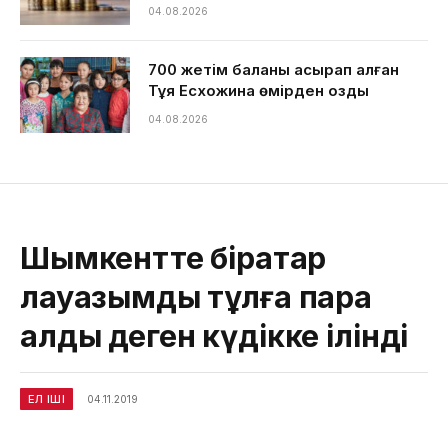
04.08.2026
700 жетім баланы асырап алған
Тұяқ Есхожина өмірден озды
04.08.2026
Шымкентте бірқатар
лауазымды тұлға пара
алды деген күдікке ілінді
ЕЛ ІШІ
04.11.2019