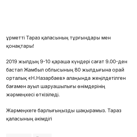
Құрметті Тараз қаласының тұрғындары мен
қонақтары!
2019 жылдың 9-10 қараша күндері сағат 9.00-ден
бастап Жамбыл облысының 80 жылдығына орай
орталық «Н.Назарбаев» алаңында жеңілдетілген
бағамен ауыл шаруашылығы өнімдерінің
жәрмеңкесі өткізіледі.
Жәрмеңкеге барлығыңызды шақырамыз. Тараз
қаласының әкімдігі