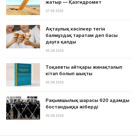
жатыр — Қазгидромет
07.08.2026
Ақтаулық кәсіпкер тегін
балмұздақ таратам деп басы
дауға қалды
05.08.2026
Тоқаевтың айтқары жинақталып
кітап болып шықты
05.08.2026
Рақымшылық шарасы 620 адамды
бостандыққа жіберді
05.08.2026