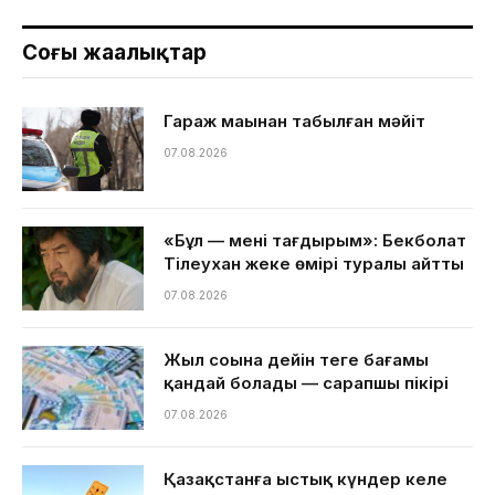
Соңғы жаңалықтар
Гараж маңынан табылған мәйіт
07.08.2026
«Бұл — менің тағдырым»: Бекболат
Тілеухан жеке өмірі туралы айтты
07.08.2026
Жыл соңына дейін теңге бағамы
қандай болады — сарапшы пікірі
07.08.2026
Қазақстанға ыстық күндер келе