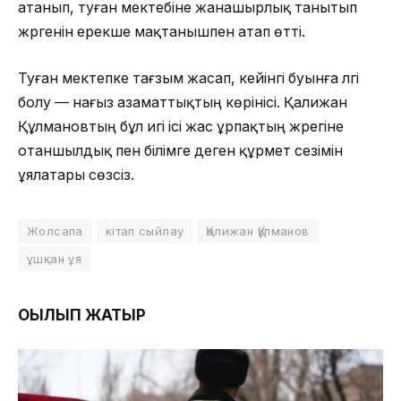
атанып, туған мектебіне жанашырлық танытып
жүргенін ерекше мақтанышпен атап өтті.
Туған мектепке тағзым жасап, кейінгі буынға үлгі
болу — нағыз азаматтықтың көрінісі. Қалижан
Құлмановтың бұл игі ісі жас ұрпақтың жүрегіне
отаншылдық пен білімге деген құрмет сезімін
ұялатары сөзсіз.
Жолсапа
кітап сыйлау
Қалижан Құлманов
ұшқан ұя
ОҚЫЛЫП ЖАТЫР