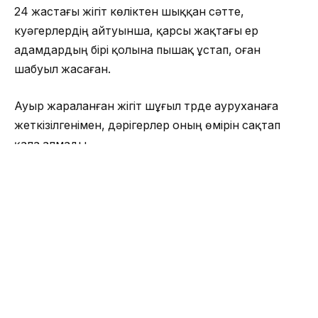
24 жастағы жігіт көліктен шыққан сәтте,
куәгерлердің айтуынша, қарсы жақтағы ер
адамдардың бірі қолына пышақ ұстап, оған
шабуыл жасаған.
Ауыр жараланған жігіт шұғыл түрде ауруханаға
жеткізілгенімен, дәрігерлер оның өмірін сақтап
қала алмады.
Полиция оқиғадан кейін күдіктілердің үшеуі де
жедел ұсталғанын хабарлады. Олардың барлығы
марқұм тұрған Нұра ауылының тұрғындары болып
шыққан.
Қазір аталған факті бойынша «Адам өлтіру» және
«Бұзақылық» баптары бойынша қылмыстық істер
тергеліп жатыр. Күдіктілер уақытша ұстау