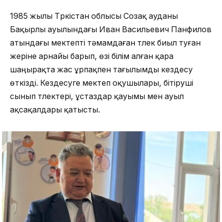
1985 жылы Түркістан облысы Созақ ауданы
Бақырлы ауылындағы Иван Васильевич Панфилов
атындағы мектепті тәмамдаған түлек биыл туған
жеріне арнайы барып, өзі білім алған қара
шаңырақта жас ұрпақпен тағылымды кездесу
өткізді. Кездесуге мектеп оқушылары, бітіруші
сынып түлектері, ұстаздар қауымы мен ауыл
ақсақалдары қатысты.