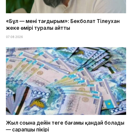
«Бұл — менің тағдырым»: Бекболат Тілеухан
жеке өмірі туралы айтты
07.08.2026
Жыл соңына дейін теңге бағамы қандай болады
— сарапшы пікірі