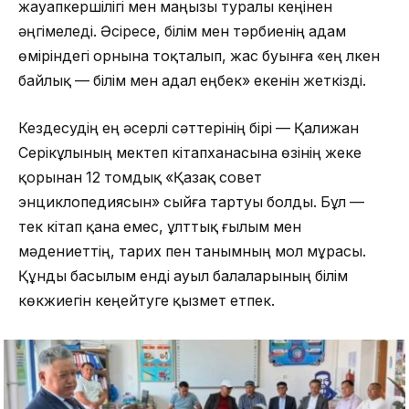
жауапкершілігі мен маңызы туралы кеңінен
әңгімеледі. Әсіресе, білім мен тәрбиенің адам
өміріндегі орнына тоқталып, жас буынға «ең үлкен
байлық — білім мен адал еңбек» екенін жеткізді.
Кездесудің ең әсерлі сәттерінің бірі — Қалижан
Серікұлының мектеп кітапханасына өзінің жеке
қорынан 12 томдық «Қазақ совет
энциклопедиясын» сыйға тартуы болды. Бұл —
тек кітап қана емес, ұлттық ғылым мен
мәдениеттің, тарих пен танымның мол мұрасы.
Құнды басылым енді ауыл балаларының білім
көкжиегін кеңейтуге қызмет етпек.