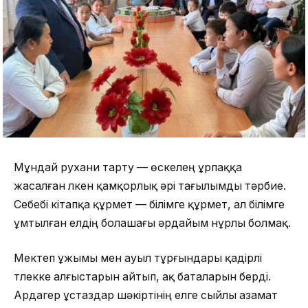
Мұндай рухани тарту — өскелең ұрпаққа
жасалған үлкен қамқорлық әрі тағылымды тәрбие.
Себебі кітапқа құрмет — білімге құрмет, ал білімге
ұмтылған елдің болашағы әрдайым нұрлы болмақ.
Мектеп ұжымы мен ауыл тұрғындары қадірлі
түлекке алғыстарын айтып, ақ баталарын берді.
Ардагер ұстаздар шәкіртінің елге сыйлы азамат