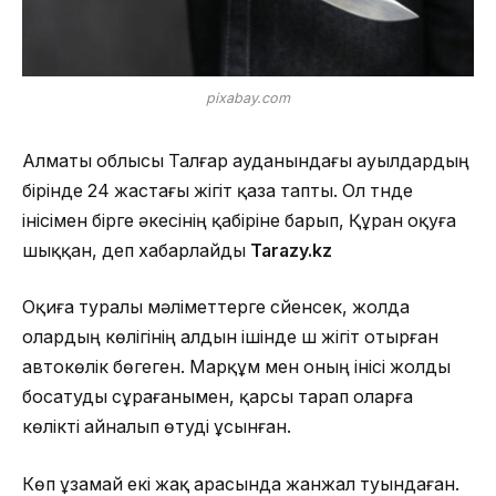
pixabay.com
Алматы облысы Талғар ауданындағы ауылдардың
бірінде 24 жастағы жігіт қаза тапты. Ол түнде
інісімен бірге әкесінің қабіріне барып, Құран оқуға
шыққан, деп хабарлайды
Tarazy.kz
Оқиға туралы мәліметтерге сүйенсек, жолда
олардың көлігінің алдын ішінде үш жігіт отырған
автокөлік бөгеген. Марқұм мен оның інісі жолды
босатуды сұрағанымен, қарсы тарап оларға
көлікті айналып өтуді ұсынған.
Көп ұзамай екі жақ арасында жанжал туындаған.