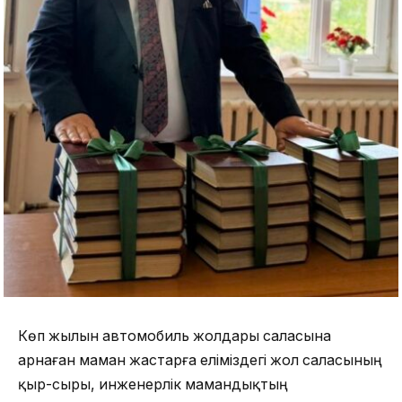
Көп жылын автомобиль жолдары саласына
арнаған маман жастарға еліміздегі жол саласының
қыр-сыры, инженерлік мамандықтың