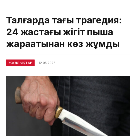
Талғарда тағы трагедия:
24 жастағы жігіт пышақ
жарақатынан көз жұмды
ЖАҢАЛЫҚТАР
12.05.2026