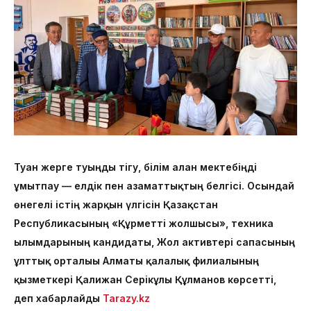
Туған жерге туыңды тігу, білім алған мектебіңді
ұмытпау — елдік пен азаматтықтың белгісі. Осындай
өнегелі істің жарқын үлгісін Қазақстан
Республикасының «Құрметті жолшысы», техника
ғылымдарының кандидаты, Жол активтері сапасының
ұлттық орталығы Алматы қалалық филиалының
қызметкері Қалижан Серікұлы Құлманов көрсетті,
деп хабарлайды
Tarazy.kz