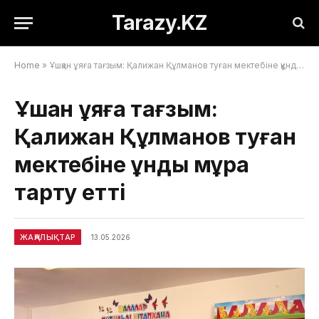
Tarazy.KZ
Home
»
Ұшқан ұяға тағзым: Қалижан Құлманов туған мектебіне құнды мұра тарту етті
Ұшқан ұяға тағзым:
Қалижан Құлманов туған
мектебіне құнды мұра
тарту етті
ЖАҢАЛЫҚТАР
13.05.2026