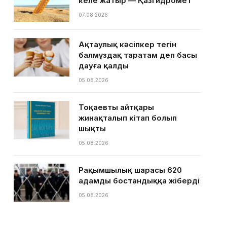
келе жатыр — Қазгидромет
07.08.2026
Ақтаулық кәсіпкер тегін
балмұздақ таратам деп басы
дауға қалды
05.08.2026
Тоқаевтың айтқары
жинақталып кітап болып
шықты
05.08.2026
Рақымшылық шарасы 620
адамды бостандыққа жіберді
05.08.2026