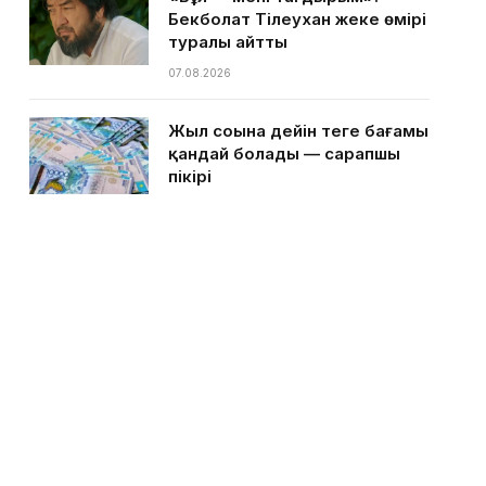
Бекболат Тілеухан жеке өмірі
туралы айтты
07.08.2026
Жыл соңына дейін теңге бағамы
қандай болады — сарапшы
пікірі
07.08.2026
Қазақстанға ыстық күндер
келе жатыр — Қазгидромет
07.08.2026
Ақтаулық кәсіпкер тегін
балмұздақ таратам деп басы
дауға қалды
05.08.2026