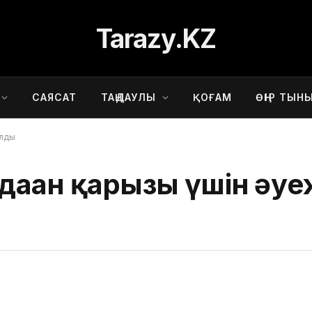
Tarazy.KZ
САЯСАТ
ТАҢДАУЛЫ
ҚОҒАМ
ӨҢІР ТЫН
алды
аған қарызы үшін әу