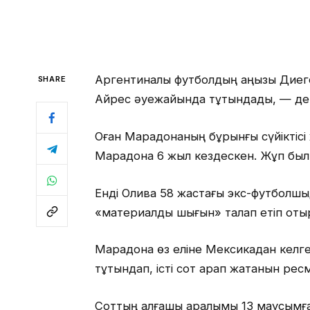
Аргентиналық футболдың аңызы Диег
SHARE
Айрес әуежайында тұтқындады, — д
Оған Марадонаның бұрынғы сүйіктісі
Марадона 6 жыл кездескен. Жұп былт
Енді Олива 58 жастағы экс-футболшы
«материалдық шығын» талап етіп оты
Марадона өз еліне Мексикадан келген
тұтқындап, істі сот қарап жатқанын рес
Соттың алғашқы қаралымы 13 маусымғ