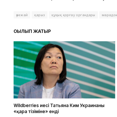
әуежай
қарыз
құқық қорғау органдары
марадо
ОҚЫЛЫП ЖАТЫР
Wildberries иесі Татьяна Ким Украинаның
«қара тізіміне» енді