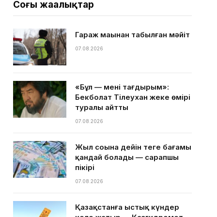
Соңғы жаңалықтар
Гараж маңынан табылған мәйіт
07.08.2026
«Бұл — менің тағдырым»:
Бекболат Тілеухан жеке өмірі
туралы айтты
07.08.2026
Жыл соңына дейін теңге бағамы
қандай болады — сарапшы
пікірі
07.08.2026
Қазақстанға ыстық күндер