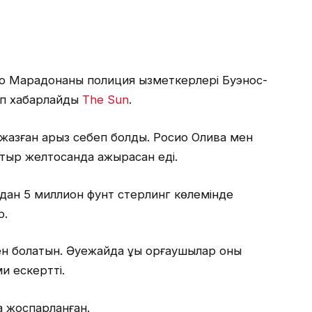
о Марадонаны полиция қызметкерлері Буэнос-
еп хабарлайды
The Sun
.
 жазған арыз себеп болды. Росио Олива мен
ыр желтоқсанда ажырасқан еді.
дан 5 миллион фунт стерлинг көлемінде
р.
 болатын. Әуежайда құқық қорғаушылар оны
ми ескертті.
а жоспарланған.