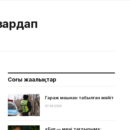
зардап
Соңғы жаңалықтар
Гараж маңынан табылған мәйіт
07.08.2026
«Бұл — менің тағдырым»: