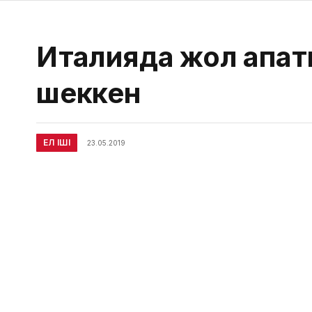
Италияда жол апат
шеккен
ЕЛ ІШІ
23.05.2019