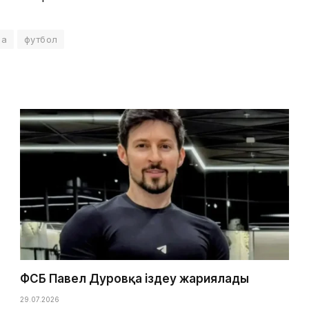
на
футбол
ФСБ Павел Дуровқа іздеу жариялады
29.07.2026