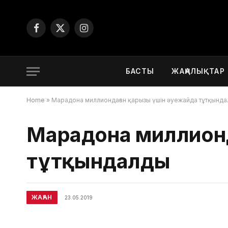
Facebook
X
Instagram
(Twitter)
БАСТЫ
ЖАҢАЛЫҚТАР
Home
»
Марадона миллиондаған қарызы үшін әуежайда тұтқынд
Марадона миллионд
тұтқындалды
ЖАҺАН
23.05.2019