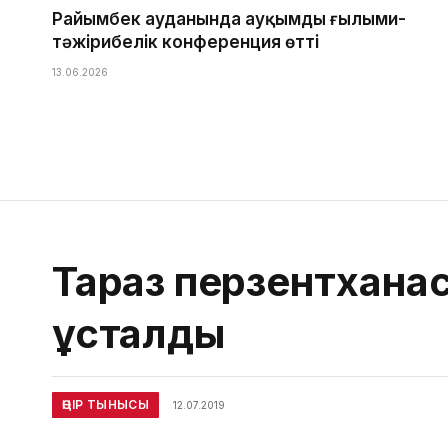
Райымбек ауданында ауқымды ғылыми-
тәжірибелік конференция өтті
13.06.2026
Тараз перзентханас
ұсталды
ӨҢІР ТЫНЫСЫ
12.07.2019