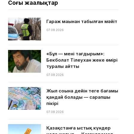
Соңғы жаңалықтар
Гараж маңынан табылған мәйіт
07.08.2026
«Бұл — менің тағдырым»:
Бекболат Тілеухан жеке өмірі
туралы айтты
07.08.2026
Жыл соңына дейін теңге бағамы
қандай болады — сарапшы
пікірі
07.08.2026
Қазақстанға ыстық күндер