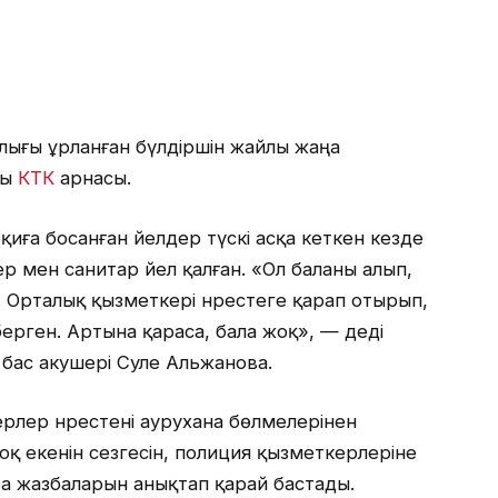
лығы ұрланған бүлдіршін жайлы жаңа
ды
КТК
арнасы.
қиға босанған әйелдер түскі асқа кеткен кезде
р мен санитар әйел қалған. «Ол баланы алып,
. Орталық қызметкері нәрестеге қарап отырып,
берген. Артына қараса, бала жоқ», — деді
ас акушері Сәуле Альжанова.
герлер нәрестені аурухана бөлмелерінен
оқ екенін сезгесін, полиция қызметкерлеріне
ра жазбаларын анықтап қарай бастады.