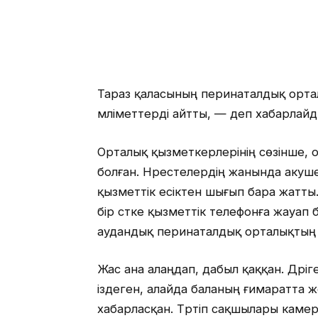
Тараз қаласының перинаталдық орта
мәліметтерді айтты, — деп хабарлай
Орталық қызметкерлерінің сөзінше, о
болған. Нәрестелердің жанында акуше
қызметтік есіктен шығып бара жатты
бір сәтке қызметтік телефонға жауап 
аудандық перинаталдық орталықтың б
Жас ана алаңдап, дабыл қаққан. Дәрі
іздеген, алайда баланың ғимаратта ж
хабарласқан. Тәртіп сақшылары каме