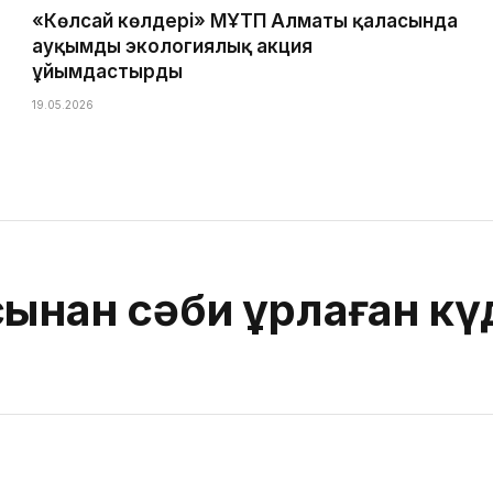
«Көлсай көлдері» МҰТП Алматы қаласында
ауқымды экологиялық акция
ұйымдастырды
19.05.2026
ынан сәби ұрлаған күд