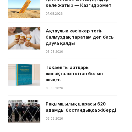
келе жатыр — Қазгидромет
07.08.2026
Ақтаулық кәсіпкер тегін
балмұздақ таратам деп басы
дауға қалды
05.08.2026
Тоқаевтың айтқары
жинақталып кітап болып
шықты
05.08.2026
Рақымшылық шарасы 620
адамды бостандыққа жіберді
05.08.2026