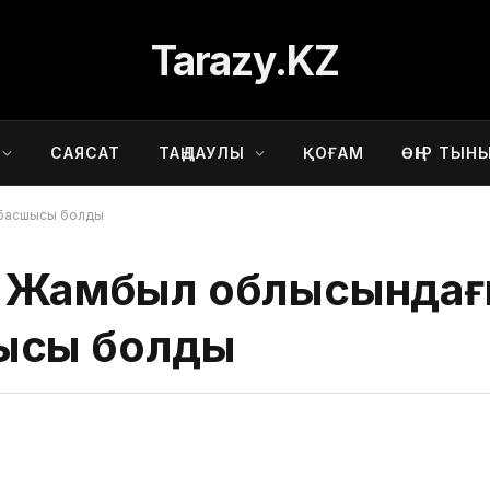
Tarazy.KZ
САЯСАТ
ТАҢДАУЛЫ
ҚОҒАМ
ӨҢІР ТЫН
 басшысы болды
лы Жамбыл облысында
ысы болды