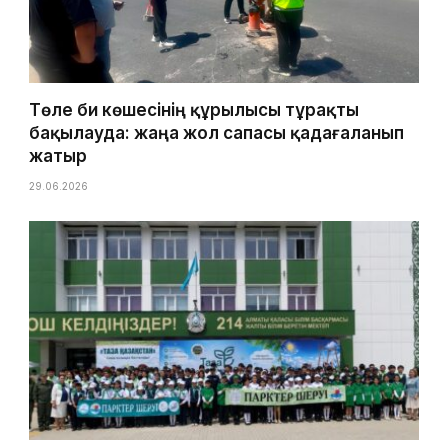
Төле би көшесінің құрылысы тұрақты
бақылауда: жаңа жол сапасы қадағаланып
жатыр
29.06.2026