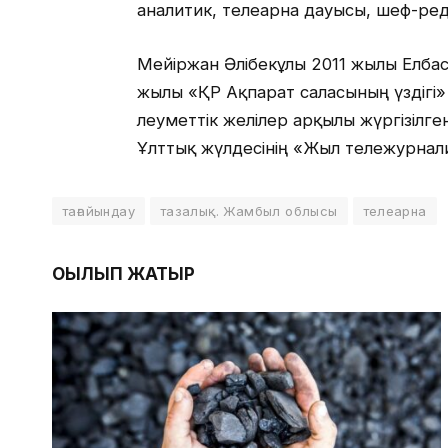
аналитик, телеарна дауысы, шеф-ре
Мейіржан Әлібекұлы 2011 жылы Елба
жылы «ҚР Ақпарат саласының үздігі»
әлеуметтік желілер арқылы жүргізілге
Ұлттық жүлдесінің «Жыл тележурнали
тағайындау
тазалық. Жамбыл облысы
телеарна
ОҚЫЛЫП ЖАТЫР