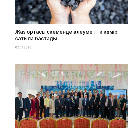
Жаз ортасы Өскеменде әлеуметтік көмір
сатыла бастады
07.07.2026