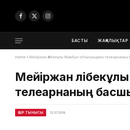
Facebook
X
Instagram
(Twitter)
БАСТЫ
ЖАҢАЛЫҚТАР
Home
»
Мейіржан Әлібекұлы Жамбыл облысындағы телеарнаның
Мейіржан Әлібекұ
телеарнаның басш
ӨҢІР ТЫНЫСЫ
12.07.2019