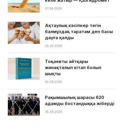
келе жатыр — Қазгидромет
07.08.2026
Ақтаулық кәсіпкер тегін
балмұздақ таратам деп басы
дауға қалды
05.08.2026
Тоқаевтың айтқары
жинақталып кітап болып
шықты
05.08.2026
Рақымшылық шарасы 620
адамды бостандыққа жіберді
05.08.2026