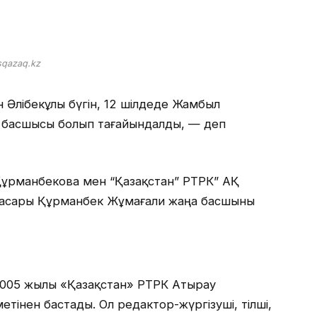
sqazaq.kz
 Әлібекұлы бүгін, 12 шілдеде Жамбыл
 басшысы болып тағайындалды, — деп
Құрманбекова мен “Қазақстан” РТРК” АҚ
нбасары Құрманбек Жұмағали жаңа басшыны
 2005 жылы «Қазақстан» РТРК Атырау
тінен бастады. Ол редактор-жүргізуші, тілші,