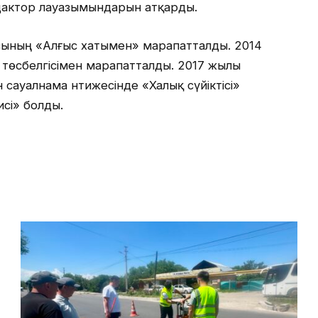
дактор лауазымындарын атқарды.
сының «Алғыс хатымен» марапатталды. 2014
 төсбелгісімен марапатталды. 2017 жылы
н сауалнама нәтижесінде «Халық сүйіктісі»
сі» болды.