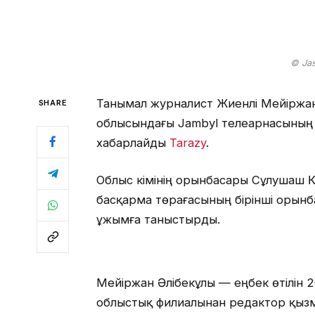
© Ja
Танымал журналист Жиенәлі Мейіржан
SHARE
облысындағы Jambyl телеарнасының
хабарлайды
Tarazy
.
Облыс әкімінің орынбасары Сұлушаш 
басқарма төрағасының бірінші оры
ұжымға таныстырды.
Мейіржан Әлібекұлы — еңбек өтілін
облыстық филиалынан редактор қызме