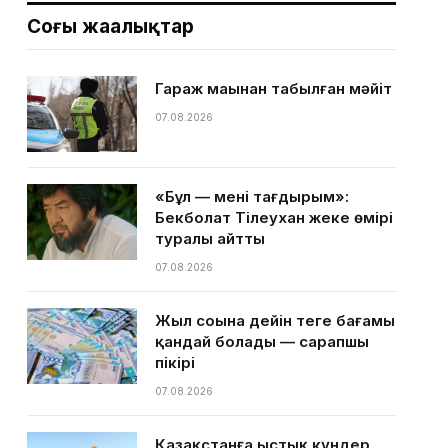
Соңғы жаңалықтар
Гараж маңынан табылған мәйіт
07.08.2026
«Бұл — менің тағдырым»:
Бекболат Тілеухан жеке өмірі
туралы айтты
07.08.2026
Жыл соңына дейін теңге бағамы
қандай болады — сарапшы
пікірі
07.08.2026
Қазақстанға ыстық күндер