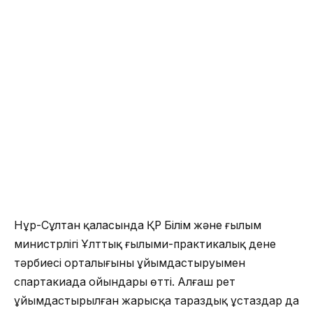
Нұр-Сұлтан қаласында ҚР Білім және ғылым
министрлігі Ұлттық ғылыми-практикалық дене
тәрбиесі орталығының ұйымдастыруымен
спартакиада ойындары өтті. Алғаш рет
ұйымдастырылған жарысқа тараздық ұстаздар да