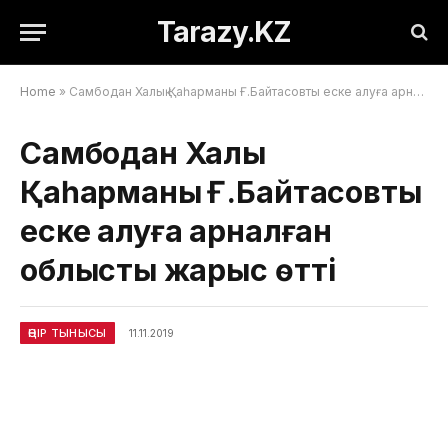
Tarazy.KZ
Home
»
Самбодан Халық Қаһарманы Ғ.Байтасовты еске алуға арналған облыстық жарыс өтті
Самбодан Халық
Қаһарманы Ғ.Байтасовты
еске алуға арналған
облыстық жарыс өтті
ӨҢІР ТЫНЫСЫ
11.11.2019