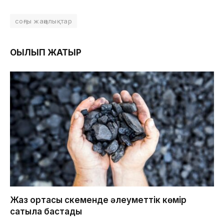
соңғы жаңалықтар
ОҚЫЛЫП ЖАТЫР
Жаз ортасы Өскеменде әлеуметтік көмір
сатыла бастады