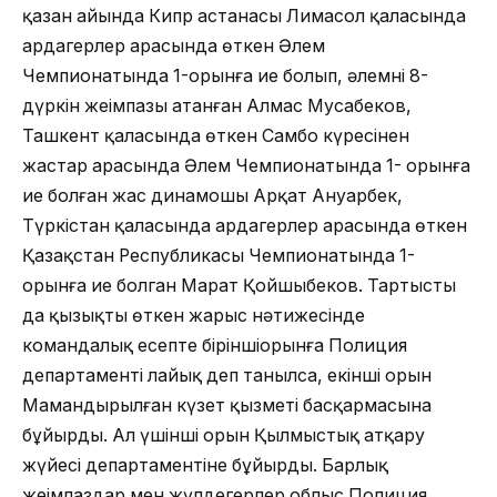
қазан айында Кипр астанасы Лимасол қаласында
ардагерлер арасында өткен Әлем
Чемпионатында 1-орынға ие болып, әлемнің 8-
дүркін жеңімпазы атанған Алмас Мусабеков,
Ташкент қаласында өткен Самбо күресінен
жастар арасында Әлем Чемпионатында 1- орынға
ие болған жас динамошы Арқат Ануарбек,
Түркістан қаласында ардагерлер арасында өткен
Қазақстан Республикасы Чемпионатында 1-
орынға ие болган Марат Қойшыбеков. Тартысты
да қызықты өткен жарыс нәтижесінде
командалық есепте біріншіорынға Полиция
департаменті лайық деп танылса, екінші орын
Мамандырылған күзет қызметі басқармасына
бұйырды. Ал үшінші орын Қылмыстық атқару
жүйесі департаментіне бұйырды. Барлық
жеңімпаздар мен жүлдегерлер облыс Полиция