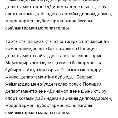
департаменті және «Динамо» дене шынықтыру
спорт қоғамы дайындаған арнайы дипломдармен,
медалдармен, кубоктармен және бағалы
сыйлықтармен марапатталды.
Тартысты да қызықты өткен жарыс нәтижесінде
командалық есепте біріншіорынға Полиция
департаменті лайық деп танылса, екінші орын
Мамандырылған күзет қызметі басқармасына
бұйырды. Ал үшінші орын Қылмыстық атқару
жүйесі департаментіне бұйырды. Барлық
жеңімпаздар мен жүлдегерлер облыс Полиция
департаменті және «Динамо» дене шынықтыру
спорт қоғамы дайындаған арнайы дипломдармен,
медалдармен, кубоктармен және бағалы
сыйлықтармен марапатталды.