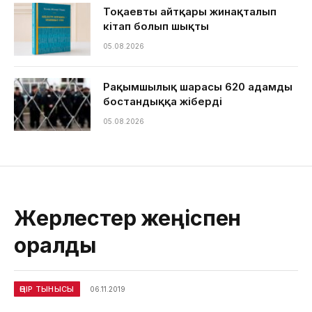
Тоқаевтың айтқары жинақталып
кітап болып шықты
05.08.2026
Рақымшылық шарасы 620 адамды
бостандыққа жіберді
05.08.2026
Жерлестер жеңіспен
оралды
ӨҢІР ТЫНЫСЫ
06.11.2019