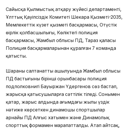
Сайысқа Қылмыстық атқару жүйесі департаменті,
Ұлттық Қауіпсіздік Комитеті Шекара Қызметі-2035,
Мемлекеттік күзет қызметі басқармасы, Оңтүстік
өңірлік қолбасшылығы, Көліктегі полиция
басқармасы, Жамбыл облысы ПД, Тараз қаласы
Полиция басқармаларынан құралған 7 команда
қатысты.
Шараның салтанатты ашылуында Жамбыл облысы
ПД бастығының бірінші орынбасары полиция
подполковнигі Бауыржан Үдергенов сөз бастап,
жарысқа қатысушыларға сәттілік тіледі. Сонымен
қатар, жарыс алдында ағымдағы жылы үздік
нәтиже көрсеткен динамошы спортшылар
арнайы ПД Алғыс хатымен және Динамолық
спорттық формамен марапатталды. Атап айтсақ,