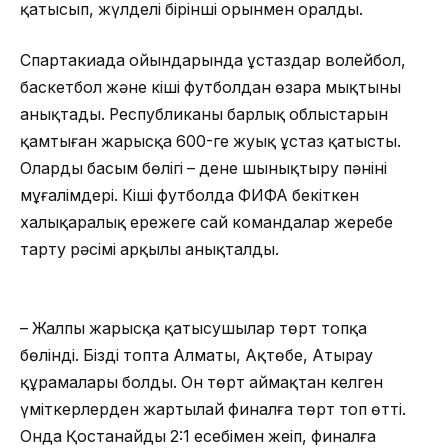
қатысып, жүлделі бірінші орынмен оралды.
Спартакиада ойындарында ұстаздар волейбол,
баскетбол және кіші футболдан өзара мықтыны
анықтады. Республиканың барлық облыстарын
қамтыған жарысқа 600-ге жуық ұстаз қатысты.
Олардың басым бөлігі – дене шынықтыру пәнінің
мұғалімдері. Кіші футболда ФИФА бекіткен
халықаралық ережеге сай командалар жеребе
тарту рәсімі арқылы анықталды.
– Жалпы жарысқа қатысушылар төрт топқа
бөлінді. Біздің топта Алматы, Ақтөбе, Атырау
құрамалары болды. Он төрт аймақтан келген
үміткерлерден жартылай финалға төрт топ өтті.
Онда Қостанайды 2:1 есебімен жеңіп, финалға