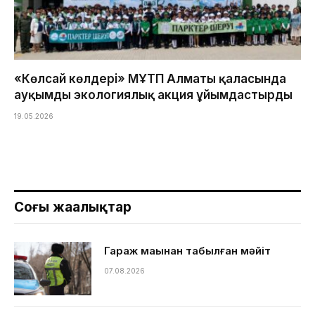
«Көлсай көлдері» МҰТП Алматы қаласында
ауқымды экологиялық акция ұйымдастырды
19.05.2026
Соңғы жаңалықтар
Гараж маңынан табылған мәйіт
07.08.2026