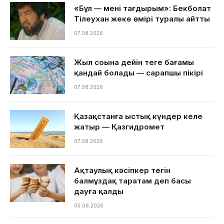
«Бұл — менің тағдырым»: Бекболат
Тілеухан жеке өмірі туралы айтты
07.08.2026
Жыл соңына дейін теңге бағамы
қандай болады — сарапшы пікірі
07.08.2026
Қазақстанға ыстық күндер келе
жатыр — Қазгидромет
07.08.2026
Ақтаулық кәсіпкер тегін
балмұздақ таратам деп басы
дауға қалды
05.08.2026