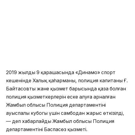
2019 жылдың 9 қарашасында «Динамо» спорт
кешенінде Халық қаһарманы, полиция капитаны Ғ.
Байтасовты жане қызмет барысында қаза болған
полиция қызметкерлерін еске алуға арналған
Жамбыл облысы Полиция департаментінің
ауыспалы кубогы үшін самбодан жарыс өткізілді,
— деп хабарлайды Жамбыл облысы Полиция
департаментінің Баспасөз қызметі.