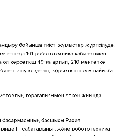
андыру бойынша тиісті жұмыстар жүргізілуде.
мектептері 161 робототехника кабинетімен
а ол көрсеткіш 49-ға артып, 210 мектепке
бинет ашу көзделіп, көрсеткішті елу пайызға
ахметовтың төрағалығымен өткен жиында
лім басқармасының басшысы Рахия
рінде IT сабақтарының және робототехника