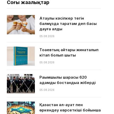
Соңғы жаңалықтар
Ақтаулық кәсіпкер тегін
балмұздақ таратам деп басы
дауға қалды
05.08.2026
Тоқаевтың айтқары жинақталып
кітап болып шықты
05.08.2026
Рақымшылық шарасы 620
адамды бостандыққа жіберді
05.08.2026
Қазақстан әл-ауқат пен
өркендеу көрсеткіші бойынша