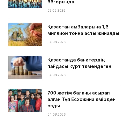
66-орында
05.08.2026
Қазақстан қамбаларына 1,6
миллион тонна астық жиналды
04.08.2026
Қазақстанда банктердің
пайдасы күрт төмендеген
04.08.2026
700 жетім баланы асырап
алған Тұяқ Есхожина өмірден
озды
04.08.2026