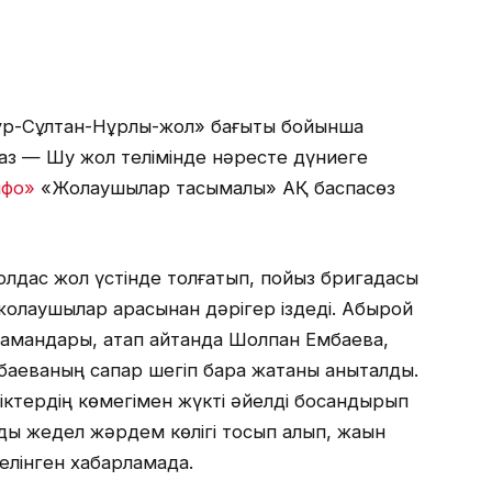
ұр-Сұлтан-Нұрлы-жол» бағыты бойынша
з — Шу жол телімінде нәресте дүниеге
нфо»
«Жолаушылар тасымалы» АҚ баспасөз
олдас жол үстінде толғатып, пойыз бригадасы
 жолаушылар арасынан дәрігер іздеді. Абырой
 мамандары, атап айтқанда Шолпан Ембаева,
аеваның сапар шегіп бара жатқаны анықталды.
іктердің көмегімен жүкті әйелді босандырып
ы жедел жәрдем көлігі тосып алып, жақын
елінген хабарламада.