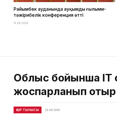
Райымбек ауданында ауқымды ғылыми-
тәжірибелік конференция өтті
13.06.2026
Облыс бойынша ІТ 
жоспарланып отыр
ӨҢІР ТЫНЫСЫ
23.09.2019