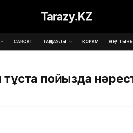
Tarazy.KZ
САЯСАТ
ТАҢДАУЛЫ
ҚОҒАМ
ӨҢІР ТЫН
 тұста пойызда нәрес