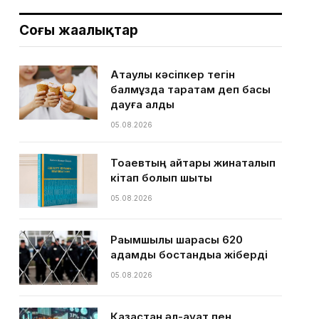
Соңғы жаңалықтар
Ақтаулық кәсіпкер тегін
балмұздақ таратам деп басы
дауға қалды
05.08.2026
Тоқаевтың айтқары жинақталып
кітап болып шықты
05.08.2026
Рақымшылық шарасы 620
адамды бостандыққа жіберді
05.08.2026
Қазақстан әл-ауқат пен