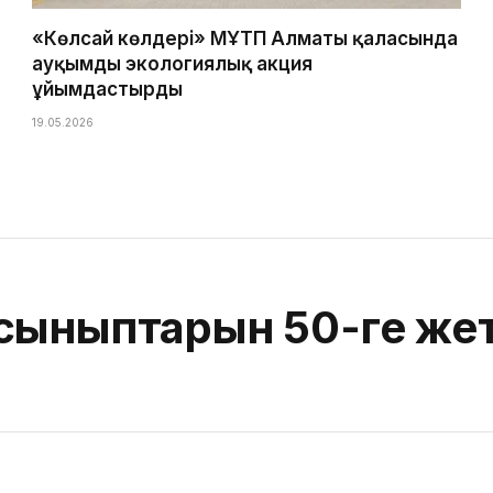
«Көлсай көлдері» МҰТП Алматы қаласында
ауқымды экологиялық акция
ұйымдастырды
19.05.2026
сыныптарын 50-ге жет