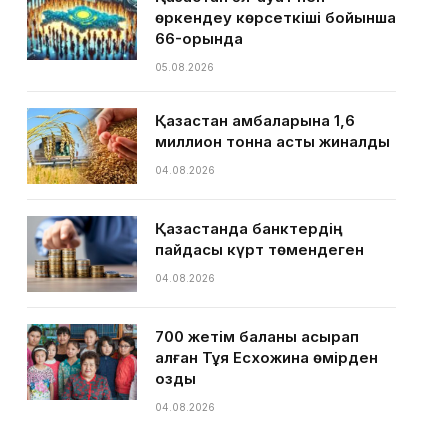
өркендеу көрсеткіші бойынша
66-орында
05.08.2026
Қазақстан қамбаларына 1,6
миллион тонна астық жиналды
04.08.2026
Қазақстанда банктердің
пайдасы күрт төмендеген
04.08.2026
700 жетім баланы асырап
алған Тұяқ Есхожина өмірден
озды
04.08.2026