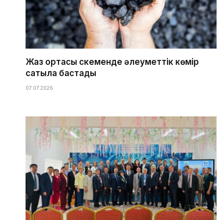
Жаз ортасы Өскеменде әлеуметтік көмір
сатыла бастады
07.07.2026