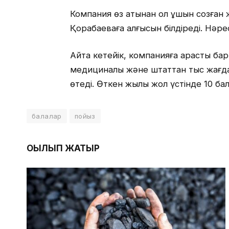
Компания өз атынан қол ұшын созға
Қорабаеваға алғысын білдіреді. Нәре
Айта кетейік, компанияға қарасты бар
медициналық және штаттан тыс жағда
өтеді. Өткен жылы жол үстінде 10 ба
балалар
пойыз
ОҚЫЛЫП ЖАТЫР