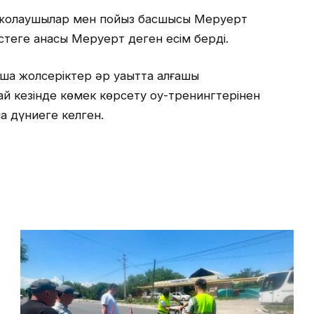
н жолаушылар мен пойыз басшысы Меруерт
стеге анасы Меруерт деген есім берді.
ша жолсеріктер әр уақытта алғашқы
й кезінде көмек көрсету оқу-тренингтерінен
ла дүниеге келген.