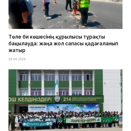
Төле би көшесінің құрылысы тұрақты
бақылауда: жаңа жол сапасы қадағаланып
жатыр
29.06.2026