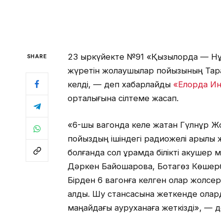
23 қыркүйекте №91 «Қызылорда — Н
SHARE
жүретін жолаушылар пойызының Тара
келді, — деп хабарлайды
«Елорда И
орталығына сілтеме жасап.
«6-шы вагонда келе жатқан Гүлнұр Ж
пойыздың ішіндегі радиожелі арқылы
болғанда сол құрамда білікті акушер
Дәркен Байқошқарова, Ботагөз Көшерб
Бірден 6 вагонға келген олар жолсер
алды. Шу стансасына жеткенде олард
маңайдағы ауруханаға жеткізді», — д