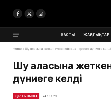
Facebook
X
Instagram
(Twitter)
БАСТЫ
ЖАҢАЛЫҚТАР
Home
»
Шу қаласына жеткен тұста пойызда нәресте дүниеге келді
Шу қаласына жеткен
дүниеге келді
ӨҢІР ТЫНЫСЫ
24.09.2019