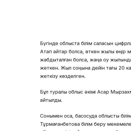
Бүгінде облыста білім саласын цифрл
Атап айтар болсақ, өткен жылы өңір 
жабдықталған болса, жаңа оқу жылынд
жеткен. Жыл соңына дейін тағы 20 ка
жеткізу көзделген.
Бұл туралы облыс әкімі Асқар Мырз
айтылды.
Сонымен қоса, басқосуда облыстық бі
Тұрмағанбетова білім беру мекемеле