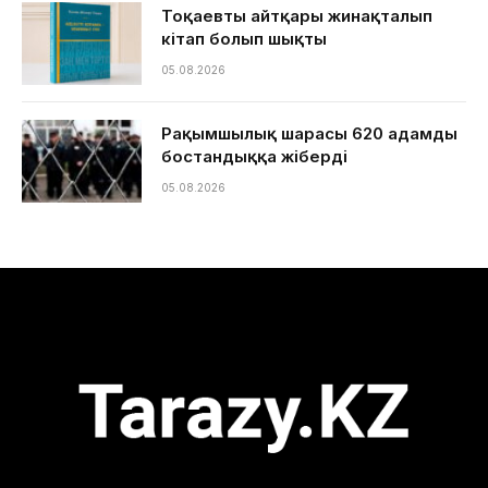
Тоқаевтың айтқары жинақталып
кітап болып шықты
05.08.2026
Рақымшылық шарасы 620 адамды
бостандыққа жіберді
05.08.2026