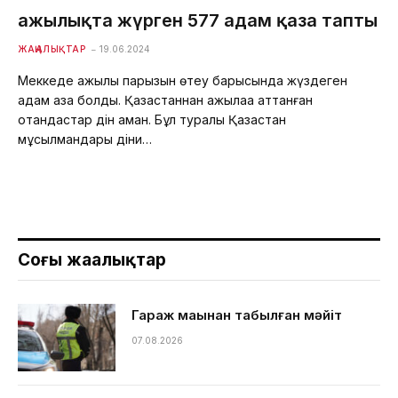
Қажылықта жүрген 577 адам қаза тапты
ЖАҢАЛЫҚТАР
19.06.2024
Меккеде қажылық парызын өтеу барысында жүздеген
адам қаза болды. Қазақстаннан қажылаққа аттанған
отандастар дін аман. Бұл туралы Қазақстан
мұсылмандары діни…
Соңғы жаңалықтар
Гараж маңынан табылған мәйіт
07.08.2026