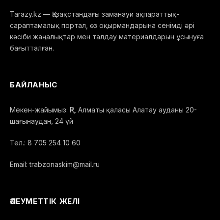
Tarazy.kz — Қазақстандағы заманауи ақпараттық-
сараптамалық портал, өз оқырмандарына сенімді әрі
кәсіби жаңалықтар мен талдау материалдарын ұсынуға
бағытталған.
БАЙЛАНЫС
Мекен-жайымыз: ҚР, Алматы қаласы Алатау ауданы 20-
шағынаудан, 24 үй
Тел.: 8 705 254 10 60
Email: trabzonaskim@mail.ru
ӘЛЕУМЕТТІК ЖЕЛІ