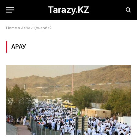
Tarazy.KZ
Home
»
Ағабек Қонарбай
ҚАРАУ