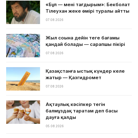
«Бұл — менің тағдырым»: Бекболат
Тілеухан жеке өмірі туралы айтты
07.08.2026
Жыл соңына дейін теңге бағамы
қандай болады — сарапшы пікірі
07.08.2026
Қазақстанға ыстық күндер келе
жатыр — Қазгидромет
07.08.2026
Ақтаулық кәсіпкер тегін
балмұздақ таратам деп басы
дауға қалды
05.08.2026