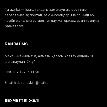
Tarazy.kz — Қазақстандағы заманауи ақпараттық-
сараптамалық портал, өз оқырмандарына сенімді әрі
кәсіби жаңалықтар мен талдау материалдарын ұсынуға
бағытталған.
БАЙЛАНЫС
Мекен-жайымыз: ҚР, Алматы қаласы Алатау ауданы 20-
шағынаудан, 24 үй
Тел.: 8 705 254 10 60
Email: trabzonaskim@mail.ru
ӘЛЕУМЕТТІК ЖЕЛІ