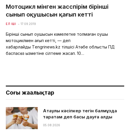
Мотоцикл мінген жасөспірім бірінші
сынып оқушысын қағып кетті
ЕЛ ІШІ
17.09.2019
Бірінші сынып оқушысын кәмелетке толмаған оқушы
мотоциклмен қағып кетті, — деп
хабарлайды Тengrinews.kz тілшісі Ақтөбе облыстық ПД
баспасөз қызметіне сілтеме жасап. 10…
Соңғы жаңалықтар
Ақтаулық кәсіпкер тегін балмұздақ
таратам деп басы дауға қалды
05.08.2026