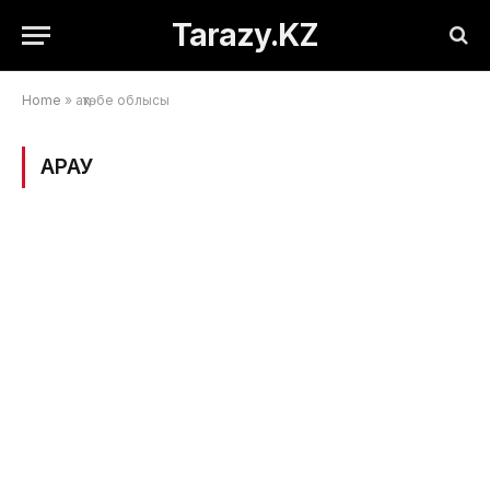
Tarazy.KZ
Home
»
ақтөбе облысы
ҚАРАУ