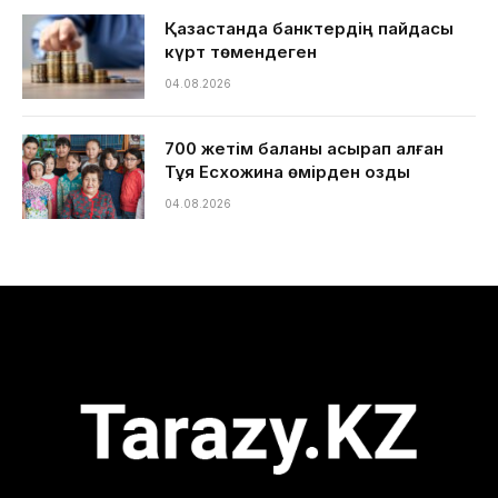
Қазақстанда банктердің пайдасы
күрт төмендеген
04.08.2026
700 жетім баланы асырап алған
Тұяқ Есхожина өмірден озды
04.08.2026