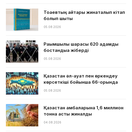
Тоқаевтың айтқары жинақталып кітап
болып шықты
05.08.2026
Рақымшылық шарасы 620 адамды
бостандыққа жіберді
05.08.2026
Қазақстан әл-ауқат пен өркендеу
көрсеткіші бойынша 66-орында
05.08.2026
Қазақстан қамбаларына 1,6 миллион
тонна астық жиналды
04.08.2026