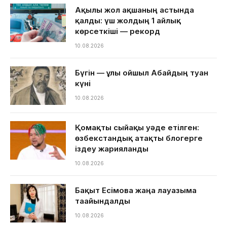
Ақылы жол ақшаның астында
қалды: үш жолдың 1 айлық
көрсеткіші — рекорд
10.08.2026
Бүгін — ұлы ойшыл Абайдың туған
күні
10.08.2026
Қомақты сыйақы уәде етілген:
өзбекстандық атақты блогерге
іздеу жарияланды
10.08.2026
Бақыт Есімова жаңа лауазымға
тағайындалды
10.08.2026