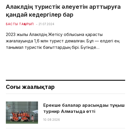
Алакөлдің туристік әлеуетін арттыруға
қандай кедергілер бар
БАСТЫ ТАҚЫРЫП
21.07.2024
2023 жылы Алакөлдің Жетісу облысына қарасты
жағалауында 1,6 млн турист демалған. Бұл — елдегі ең
танымал туристік бағыттардың бірі. Бүгінде…
Соңғы жаңалықтар
Ерекше балалар арасындағы тұңғыш
турнир Алматыда өтті
10.08.2026