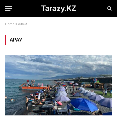
Tarazy.KZ
Home
»
Алакөл
ҚАРАУ