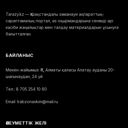
Tarazy.kz — Қазақстандағы заманауи ақпараттық-
сараптамалық портал, өз оқырмандарына сенімді әрі
кәсіби жаңалықтар мен талдау материалдарын ұсынуға
бағытталған.
БАЙЛАНЫС
Мекен-жайымыз: ҚР, Алматы қаласы Алатау ауданы 20-
шағынаудан, 24 үй
Тел.: 8 705 254 10 60
Email: trabzonaskim@mail.ru
ӘЛЕУМЕТТІК ЖЕЛІ