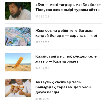
«Бұл — менің тағдырым»: Бекболат
Тілеухан жеке өмірі туралы айтты
07.08.2026
Жыл соңына дейін теңге бағамы
қандай болады — сарапшы пікірі
07.08.2026
Қазақстанға ыстық күндер келе
жатыр — Қазгидромет
07.08.2026
Ақтаулық кәсіпкер тегін
балмұздақ таратам деп басы
дауға қалды
05.08.2026