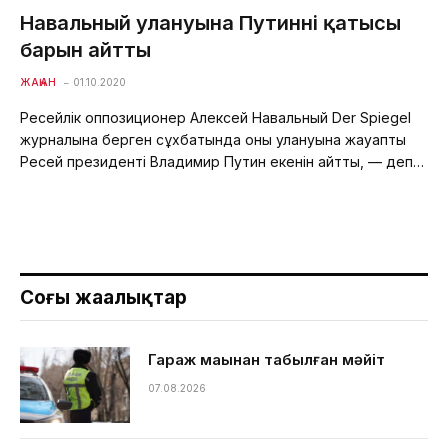
Навальный улануына Путиннің қатысы
барын айтты
ЖАҺАН
01.10.2020
Ресейлік оппозиционер Алексей Навальный Der Spiegel
журналына берген сұхбатында оның улануына жауапты
Ресей президенті Владимир Путин екенін айтты, — деп…
Соңғы жаңалықтар
Гараж маңынан табылған мәйіт
07.08.2026