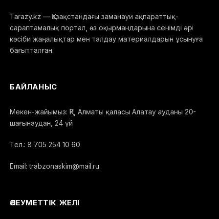
Tarazy.kz — Қазақстандағы заманауи ақпараттық-
сараптамалық портал, өз оқырмандарына сенімді әрі
кәсіби жаңалықтар мен талдау материалдарын ұсынуға
бағытталған.
БАЙЛАНЫС
Мекен-жайымыз: ҚР, Алматы қаласы Алатау ауданы 20-
шағынаудан, 24 үй
Тел.: 8 705 254 10 60
Email: trabzonaskim@mail.ru
ӘЛЕУМЕТТІК ЖЕЛІ