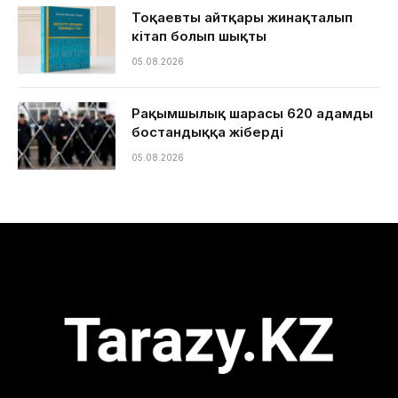
Тоқаевтың айтқары жинақталып
кітап болып шықты
05.08.2026
Рақымшылық шарасы 620 адамды
бостандыққа жіберді
05.08.2026