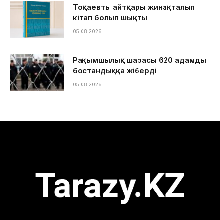
Тоқаевтың айтқары жинақталып
кітап болып шықты
05.08.2026
Рақымшылық шарасы 620 адамды
бостандыққа жіберді
05.08.2026