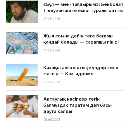
«Бұл — менің тағдырым»: Бекболат
Тілеухан жеке өмірі туралы айтты
07.08.2026
Жыл соңына дейін теңге бағамы
қандай болады — сарапшы пікірі
07.08.2026
Қазақстанға ыстық күндер келе
жатыр — Қазгидромет
07.08.2026
Ақтаулық кәсіпкер тегін
балмұздақ таратам деп басы
дауға қалды
05.08.2026