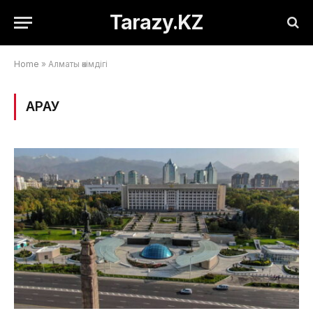
Tarazy.KZ
Home
»
Алматы әкімдігі
ҚАРАУ