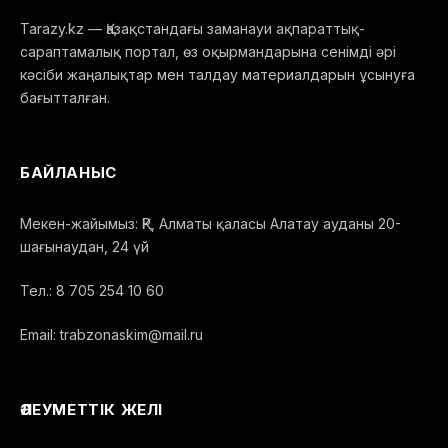
Tarazy.kz — Қазақстандағы заманауи ақпараттық-
сараптамалық портал, өз оқырмандарына сенімді әрі
кәсіби жаңалықтар мен талдау материалдарын ұсынуға
бағытталған.
БАЙЛАНЫС
Мекен-жайымыз: ҚР, Алматы қаласы Алатау ауданы 20-
шағынаудан, 24 үй
Тел.: 8 705 254 10 60
Email: trabzonaskim@mail.ru
ӘЛЕУМЕТТІК ЖЕЛІ