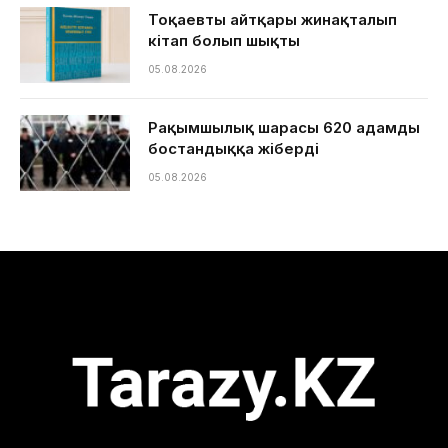
Тоқаевтың айтқары жинақталып
кітап болып шықты
05.08.2026
Рақымшылық шарасы 620 адамды
бостандыққа жіберді
05.08.2026