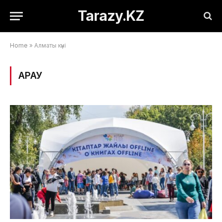
Tarazy.KZ
Home
»
Алматы күні
ҚАРАУ