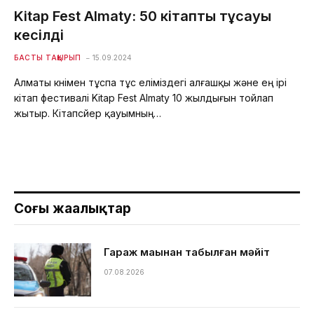
Kitap Fest Almaty: 50 кітаптың тұсауы
кесілді
БАСТЫ ТАҚЫРЫП
15.09.2024
Алматы күнімен тұспа тұс еліміздегі алғашқы және ең ірі
кітап фестивалі Kitap Fest Almaty 10 жылдығын тойлап
жытыр. Кітапсүйер қауымның…
Соңғы жаңалықтар
Гараж маңынан табылған мәйіт
07.08.2026