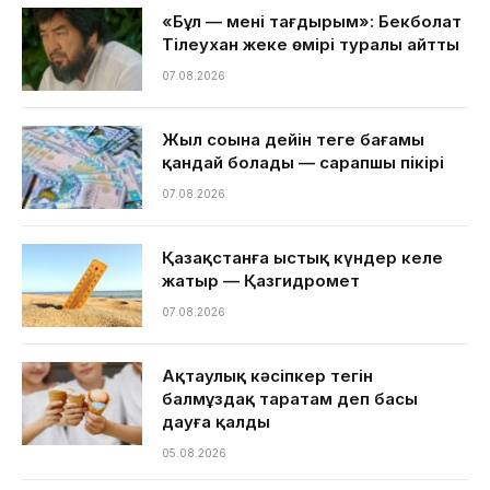
«Бұл — менің тағдырым»: Бекболат
Тілеухан жеке өмірі туралы айтты
07.08.2026
Жыл соңына дейін теңге бағамы
қандай болады — сарапшы пікірі
07.08.2026
Қазақстанға ыстық күндер келе
жатыр — Қазгидромет
07.08.2026
Ақтаулық кәсіпкер тегін
балмұздақ таратам деп басы
дауға қалды
05.08.2026