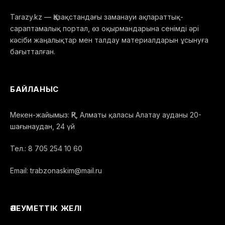
Tarazy.kz — Қазақстандағы заманауи ақпараттық-
сараптамалық портал, өз оқырмандарына сенімді әрі
кәсіби жаңалықтар мен талдау материалдарын ұсынуға
бағытталған.
БАЙЛАНЫС
Мекен-жайымыз: ҚР, Алматы қаласы Алатау ауданы 20-
шағынаудан, 24 үй
Тел.: 8 705 254 10 60
Email: trabzonaskim@mail.ru
ӘЛЕУМЕТТІК ЖЕЛІ