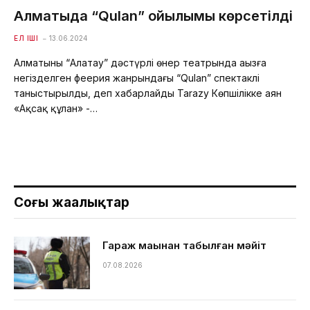
Алматыда “Qulan” қойылымы көрсетілді
ЕЛ ІШІ
13.06.2024
Алматының “Алатау” дәстүрлі өнер театрында аңызға
негізделген феерия жанрындағы “Qulan” спектаклі
таныстырылды, деп хабарлайды Tarazy Көпшілікке аян
«Ақсақ құлан» -…
Соңғы жаңалықтар
Гараж маңынан табылған мәйіт
07.08.2026