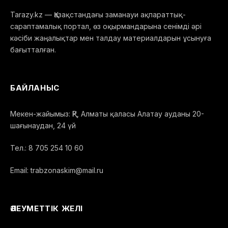
Tarazy.kz — Қазақстандағы заманауи ақпараттық-
сараптамалық портал, өз оқырмандарына сенімді әрі
кәсіби жаңалықтар мен талдау материалдарын ұсынуға
бағытталған.
БАЙЛАНЫС
Мекен-жайымыз: ҚР, Алматы қаласы Алатау ауданы 20-
шағынаудан, 24 үй
Тел.: 8 705 254 10 60
Email: trabzonaskim@mail.ru
ӘЛЕУМЕТТІК ЖЕЛІ