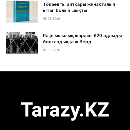
Тоқаевтың айтқары жинақталып
кітап болып шықты
05.08.2026
Рақымшылық шарасы 620 адамды
бостандыққа жіберді
05.08.2026