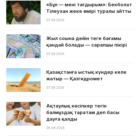
«Бұл — менің тағдырым»: Бекболат
Тілеухан жеке өмірі туралы айтты
07.08.2026
Жыл соңына дейін теңге бағамы
қандай болады — сарапшы пікірі
07.08.2026
Қазақстанға ыстық күндер келе
жатыр — Қазгидромет
07.08.2026
Ақтаулық кәсіпкер тегін
балмұздақ таратам деп басы
дауға қалды
05.08.2026