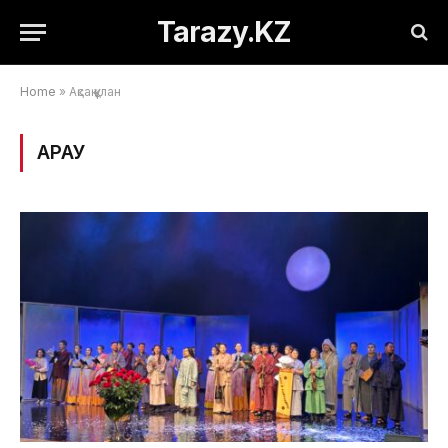
Tarazy.KZ
Home
»
Ақсақ құлан
ҚАРАУ