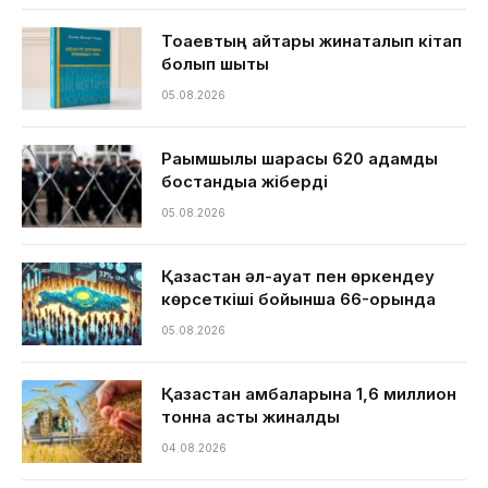
Тоқаевтың айтқары жинақталып кітап
болып шықты
05.08.2026
Рақымшылық шарасы 620 адамды
бостандыққа жіберді
05.08.2026
Қазақстан әл-ауқат пен өркендеу
көрсеткіші бойынша 66-орында
05.08.2026
Қазақстан қамбаларына 1,6 миллион
тонна астық жиналды
04.08.2026