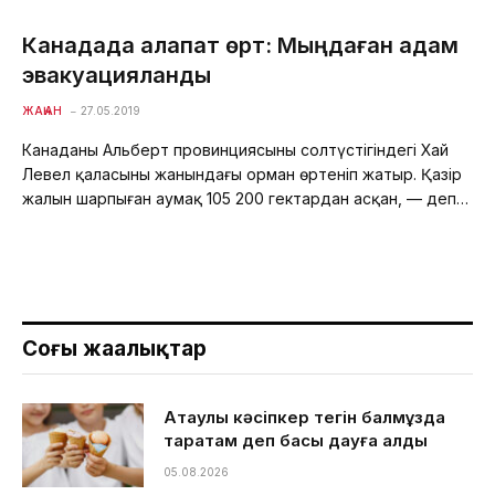
Канадада алапат өрт: Мыңдаған адам
эвакуацияланды
ЖАҺАН
27.05.2019
Канаданың Альберт провинциясының солтүстігіндегі Хай
Левел қаласының жанындағы орман өртеніп жатыр. Қазір
жалын шарпыған аумақ 105 200 гектардан асқан, — деп…
Соңғы жаңалықтар
Ақтаулық кәсіпкер тегін балмұздақ
таратам деп басы дауға қалды
05.08.2026