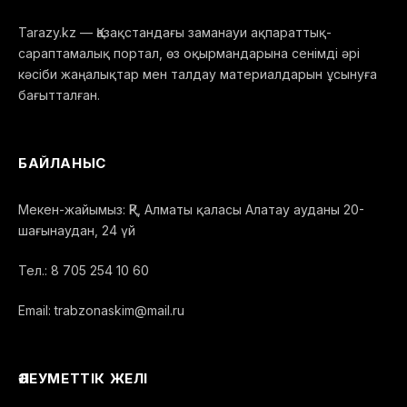
Tarazy.kz — Қазақстандағы заманауи ақпараттық-
сараптамалық портал, өз оқырмандарына сенімді әрі
кәсіби жаңалықтар мен талдау материалдарын ұсынуға
бағытталған.
БАЙЛАНЫС
Мекен-жайымыз: ҚР, Алматы қаласы Алатау ауданы 20-
шағынаудан, 24 үй
Тел.: 8 705 254 10 60
Email: trabzonaskim@mail.ru
ӘЛЕУМЕТТІК ЖЕЛІ