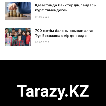
Қазақстанда банктердің пайдасы
күрт төмендеген
04.08.2026
700 жетім баланы асырап алған
Тұяқ Есхожина өмірден озды
04.08.2026