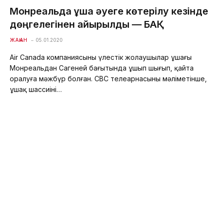
Монреальда ұшақ әуеге көтерілу кезінде
дөңгелегінен айырылды — БАҚ
ЖАҺАН
05.01.2020
Air Canada компаниясының үлестік жолаушылар ұшағы
Монреальдан Сагеней бағытында ұшып шығып, қайта
оралуға мәжбүр болған. CBC телеарнасының мәліметінше,
ұшақ шассиінің…